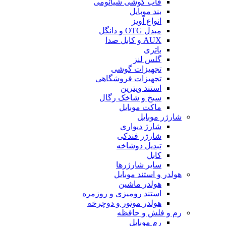
قاب گوشی شیائومی
بند موبایل
انواع آویز
مبدل OTG و دانگل
AUX و کابل صدا
باتری
گلس لنز
تجهیزات گوشی
تجهیزات فروشگاهی
استند ویترین
سیخ و شاخک رگال
ماکت موبایل
شارژر موبایل
شارژ دیواری
شارژر فندکی
تبدیل دوشاخه
کابل
سایر شارژرها
هولدر و استند موبایل
هولدر ماشین
استند رومیزی و روزمره
هولدر موتور و دوچرخه
رم و فلش و حافظه
رم موبایل