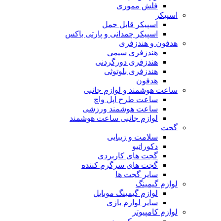
فلش مموری
اسپیکر
اسپیکر قابل حمل
اسپیکر چمدانی و پارتی باکس
هدفون و هندزفری
هندزفری سیمی
هندزفری دورگردنی
هندزفری بلوتوثی
هدفون
ساعت هوشمند و لوازم جانبی
ساعت طرح اپل واچ
ساعت هوشمند ورزشی
لوازم جانبی ساعت هوشمند
گجت
سلامت و زیبایی
دکوراتیو
گجت های کاربردی
گجت های سرگرم کننده
سایر گجت ها
لوازم گیمینگ
لوازم گیمینگ موبایل
سایر لوازم بازی
لوازم کامپیوتر