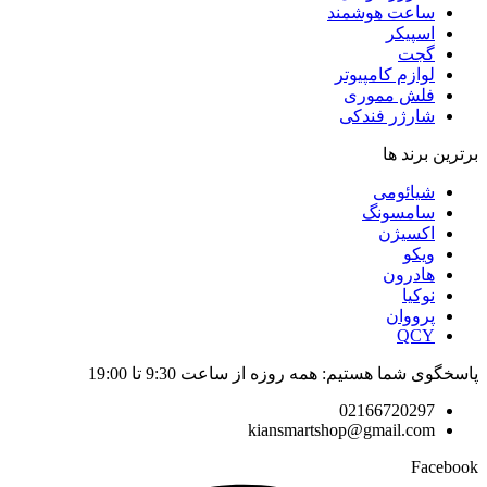
ساعت هوشمند
اسپیکر
گجت
لوازم کامپیوتر
فلش مموری
شارژر فندکی
برترین برند ها
شیائومی
سامسونگ
اکسیژن
ویکو
هادرون
نوکیا
پرووان
QCY
پاسخگوی شما هستیم: همه روزه از ساعت 9:30 تا 19:00
02166720297
kiansmartshop@gmail.com
Facebook