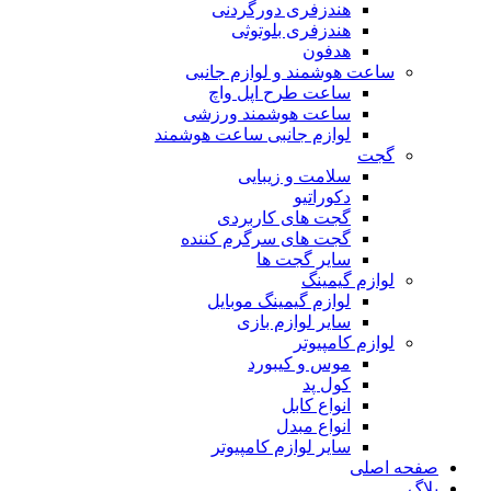
هندزفری دورگردنی
هندزفری بلوتوثی
هدفون
ساعت هوشمند و لوازم جانبی
ساعت طرح اپل واچ
ساعت هوشمند ورزشی
لوازم جانبی ساعت هوشمند
گجت
سلامت و زیبایی
دکوراتیو
گجت های کاربردی
گجت های سرگرم کننده
سایر گجت ها
لوازم گیمینگ
لوازم گیمینگ موبایل
سایر لوازم بازی
لوازم کامپیوتر
موس و کیبورد
کول پد
انواع کابل
انواع مبدل
سایر لوازم کامپیوتر
صفحه اصلی
بلاگ