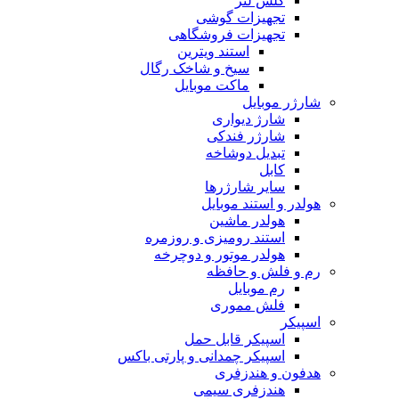
گلس لنز
تجهیزات گوشی
تجهیزات فروشگاهی
استند ویترین
سیخ و شاخک رگال
ماکت موبایل
شارژر موبایل
شارژ دیواری
شارژر فندکی
تبدیل دوشاخه
کابل
سایر شارژرها
هولدر و استند موبایل
هولدر ماشین
استند رومیزی و روزمره
هولدر موتور و دوچرخه
رم و فلش و حافظه
رم موبایل
فلش مموری
اسپیکر
اسپیکر قابل حمل
اسپیکر چمدانی و پارتی باکس
هدفون و هندزفری
هندزفری سیمی