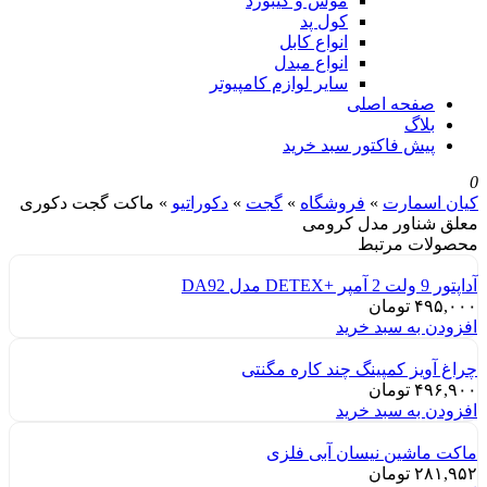
موس و کیبورد
کول پد
انواع کابل
انواع مبدل
سایر لوازم کامپیوتر
صفحه اصلی
بلاگ
پیش فاکتور سبد خرید
0
کیان اسمارت
»
فروشگاه
»
گجت
»
دکوراتیو
»
ماکت گجت دکوری
معلق شناور مدل کرومی
محصولات مرتبط
آداپتور 9 ولت 2 آمپر +DETEX مدل DA92
۴۹۵,۰۰۰
تومان
افزودن به سبد خرید
چراغ آویز کمپینگ چند کاره مگنتی
۴۹۶,۹۰۰
تومان
افزودن به سبد خرید
ماکت ماشین نیسان آبی فلزی
۲۸۱,۹۵۲
تومان