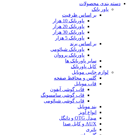
دسته بندی محصولات
پاور بانک
بر اساس ظرفیت
پاوربانک 10 هزار
پاوربانک 20 هزار
پاوربانک 30 هزار
پاوربانک 5 هزار
بر اساس برند
پاوربانک شیائومی
پاوربانک پرووان
سایر پاوربانک ها
کابل پاوربانک
لوازم جانبی موبایل
گلس و محافظ صفحه
قاب موبایل
قاب گوشی آیفون
قاب گوشی سامسونگ
قاب گوشی شیائومی
بند موبایل
انواع آویز
مبدل OTG و دانگل
AUX و کابل صدا
باتری