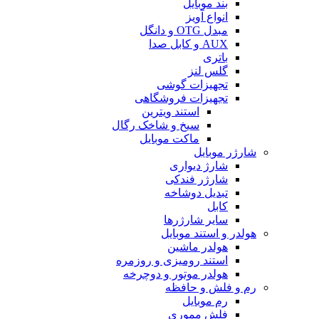
بند موبایل
انواع آویز
مبدل OTG و دانگل
AUX و کابل صدا
باتری
گلس لنز
تجهیزات گوشی
تجهیزات فروشگاهی
استند ویترین
سیخ و شاخک رگال
ماکت موبایل
شارژر موبایل
شارژ دیواری
شارژر فندکی
تبدیل دوشاخه
کابل
سایر شارژرها
هولدر و استند موبایل
هولدر ماشین
استند رومیزی و روزمره
هولدر موتور و دوچرخه
رم و فلش و حافظه
رم موبایل
فلش مموری