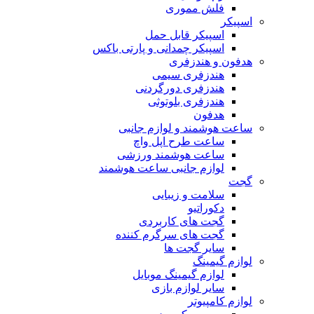
فلش مموری
اسپیکر
اسپیکر قابل حمل
اسپیکر چمدانی و پارتی باکس
هدفون و هندزفری
هندزفری سیمی
هندزفری دورگردنی
هندزفری بلوتوثی
هدفون
ساعت هوشمند و لوازم جانبی
ساعت طرح اپل واچ
ساعت هوشمند ورزشی
لوازم جانبی ساعت هوشمند
گجت
سلامت و زیبایی
دکوراتیو
گجت های کاربردی
گجت های سرگرم کننده
سایر گجت ها
لوازم گیمینگ
لوازم گیمینگ موبایل
سایر لوازم بازی
لوازم کامپیوتر