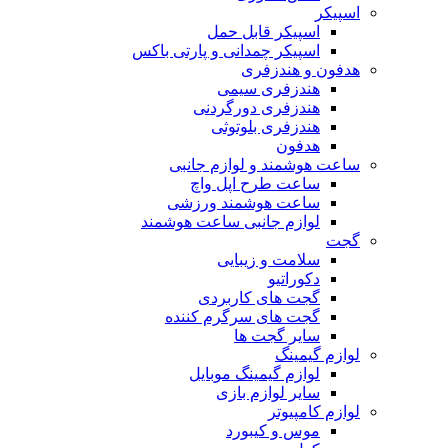
اسپیکر
اسپیکر قابل حمل
اسپیکر چمدانی و پارتی باکس
هدفون و هندزفری
هندزفری سیمی
هندزفری دورگردنی
هندزفری بلوتوثی
هدفون
ساعت هوشمند و لوازم جانبی
ساعت طرح اپل واچ
ساعت هوشمند ورزشی
لوازم جانبی ساعت هوشمند
گجت
سلامت و زیبایی
دکوراتیو
گجت های کاربردی
گجت های سرگرم کننده
سایر گجت ها
لوازم گیمینگ
لوازم گیمینگ موبایل
سایر لوازم بازی
لوازم کامپیوتر
موس و کیبورد