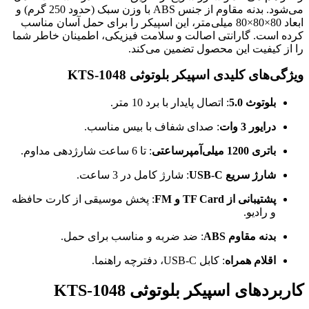
می‌شود. بدنه مقاوم از جنس ABS با وزن سبک (حدود 250 گرم) و
ابعاد 80×80×80 میلی‌متر، این اسپیکر را برای حمل آسان مناسب
کرده است. گارانتی اصالت و سلامت فیزیکی، اطمینان خاطر شما
را از کیفیت این محصول تضمین می‌کند.
ویژگی‌های کلیدی اسپیکر بلوتوثی KTS-1048
بلوتوث 5.0
: اتصال پایدار با برد 10 متر.
درایور 3 وات
: صدای شفاف با بیس مناسب.
باتری 1200 میلی‌آمپرساعتی
: تا 6 ساعت شارژدهی مداوم.
شارژ سریع USB-C
: شارژ کامل در 3 ساعت.
پشتیبانی از TF Card و FM
: پخش موسیقی از کارت حافظه
و رادیو.
بدنه مقاوم ABS
: ضد ضربه و مناسب برای حمل.
اقلام همراه
: کابل USB-C، دفترچه راهنما.
کاربردهای اسپیکر بلوتوثی KTS-1048