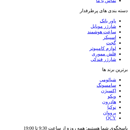
تماس با ما
دسته بندی های پرطرفدار
پاور بانک
شارژر موبایل
ساعت هوشمند
اسپیکر
گجت
لوازم کامپیوتر
فلش مموری
شارژر فندکی
برترین برند ها
شیائومی
سامسونگ
اکسیژن
ویکو
هادرون
نوکیا
پرووان
QCY
پاسخگوی شما هستیم: همه روزه از ساعت 9:30 تا 19:00