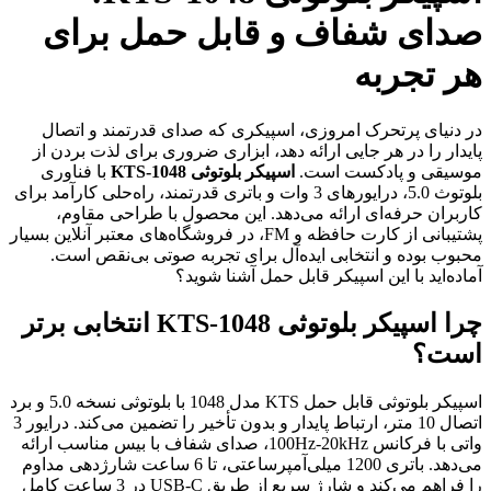
صدای شفاف و قابل حمل برای
هر تجربه
در دنیای پرتحرک امروزی، اسپیکری که صدای قدرتمند و اتصال
پایدار را در هر جایی ارائه دهد، ابزاری ضروری برای لذت بردن از
موسیقی و پادکست است.
اسپیکر بلوتوثی KTS-1048
با فناوری
بلوتوث 5.0، درایورهای 3 وات و باتری قدرتمند، راه‌حلی کارآمد برای
کاربران حرفه‌ای ارائه می‌دهد. این محصول با طراحی مقاوم،
پشتیبانی از کارت حافظه و FM، در فروشگاه‌های معتبر آنلاین بسیار
محبوب بوده و انتخابی ایده‌آل برای تجربه صوتی بی‌نقص است.
آماده‌اید با این اسپیکر قابل حمل آشنا شوید؟
چرا اسپیکر بلوتوثی KTS-1048 انتخابی برتر
است؟
اسپیکر بلوتوثی قابل حمل KTS مدل 1048 با بلوتوثی نسخه 5.0 و برد
اتصال 10 متر، ارتباط پایدار و بدون تأخیر را تضمین می‌کند. درایور 3
واتی با فرکانس 100Hz-20kHz، صدای شفاف با بیس مناسب ارائه
می‌دهد. باتری 1200 میلی‌آمپرساعتی، تا 6 ساعت شارژدهی مداوم
را فراهم می‌کند و شارژ سریع از طریق USB-C در 3 ساعت کامل