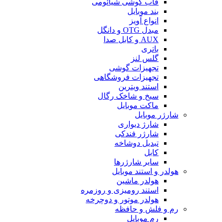
قاب گوشی شیائومی
بند موبایل
انواع آویز
مبدل OTG و دانگل
AUX و کابل صدا
باتری
گلس لنز
تجهیزات گوشی
تجهیزات فروشگاهی
استند ویترین
سیخ و شاخک رگال
ماکت موبایل
شارژر موبایل
شارژ دیواری
شارژر فندکی
تبدیل دوشاخه
کابل
سایر شارژرها
هولدر و استند موبایل
هولدر ماشین
استند رومیزی و روزمره
هولدر موتور و دوچرخه
رم و فلش و حافظه
رم موبایل