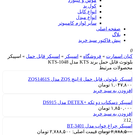
موس و کیبورد
کول پد
انواع کابل
انواع مبدل
سایر لوازم کامپیوتر
صفحه اصلی
بلاگ
پیش فاکتور سبد خرید
0
کیان اسمارت
»
فروشگاه
»
اسپیکر
»
اسپیکر قابل حمل
»
اسپیکر
بلوتوث قابل حمل برند KTS مدل KTS-1048
محصولات مرتبط
اسپیکر بلوتوثی قابل حمل 4 اینچ ZQS مدل ZQS1461S
۱,۰۴۷,۸۰۰
تومان
افزودن به سبد خرید
اسپیکر دسکتاپ دو تکه +DETEX مدل DS915
۱,۸۵۰,۰۰۰
تومان
افزودن به سبد خرید
٪12
اسپیکر چراغ خواب مدل BT-3401
۲,۷۸۸,۵۰۰
تومان
قیمت اصلی: ۲,۷۸۸,۵۰۰ تومان