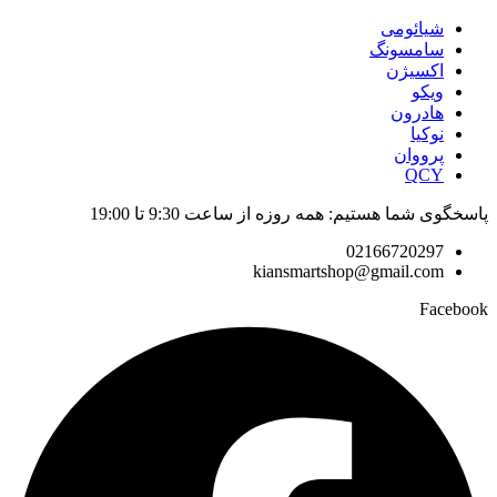
شیائومی
سامسونگ
اکسیژن
ویکو
هادرون
نوکیا
پرووان
QCY
پاسخگوی شما هستیم: همه روزه از ساعت 9:30 تا 19:00
02166720297
kiansmartshop@gmail.com
Facebook