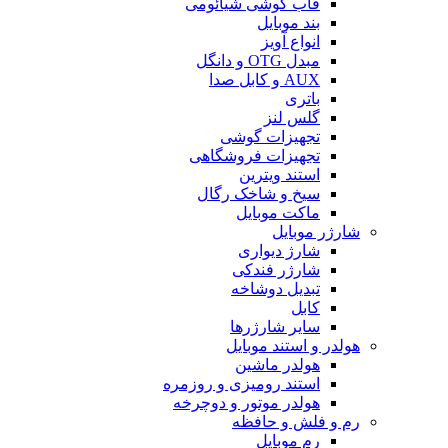
قاب گوشی شیائومی
بند موبایل
انواع آویز
مبدل OTG و دانگل
AUX و کابل صدا
باتری
گلس لنز
تجهیزات گوشی
تجهیزات فروشگاهی
استند ویترین
سیخ و شاخک رگال
ماکت موبایل
شارژر موبایل
شارژ دیواری
شارژر فندکی
تبدیل دوشاخه
کابل
سایر شارژرها
هولدر و استند موبایل
هولدر ماشین
استند رومیزی و روزمره
هولدر موتور و دوچرخه
رم و فلش و حافظه
رم موبایل