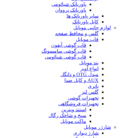
پاوربانک شیائومی
پاوربانک پرووان
سایر پاوربانک ها
کابل پاوربانک
لوازم جانبی موبایل
گلس و محافظ صفحه
قاب موبایل
قاب گوشی آیفون
قاب گوشی سامسونگ
قاب گوشی شیائومی
بند موبایل
انواع آویز
مبدل OTG و دانگل
AUX و کابل صدا
باتری
گلس لنز
تجهیزات گوشی
تجهیزات فروشگاهی
استند ویترین
سیخ و شاخک رگال
ماکت موبایل
شارژر موبایل
شارژ دیواری