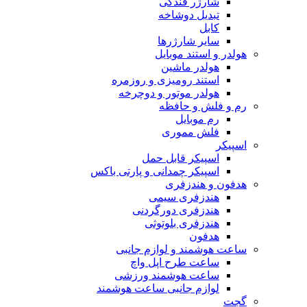
شارژر فندکی
تبدیل دوشاخه
کابل
سایر شارژرها
هولدر و استند موبایل
هولدر ماشین
استند رومیزی و روزمره
هولدر موتور و دوچرخه
رم و فلش و حافظه
رم موبایل
فلش مموری
اسپیکر
اسپیکر قابل حمل
اسپیکر چمدانی و پارتی باکس
هدفون و هندزفری
هندزفری سیمی
هندزفری دورگردنی
هندزفری بلوتوثی
هدفون
ساعت هوشمند و لوازم جانبی
ساعت طرح اپل واچ
ساعت هوشمند ورزشی
لوازم جانبی ساعت هوشمند
گجت