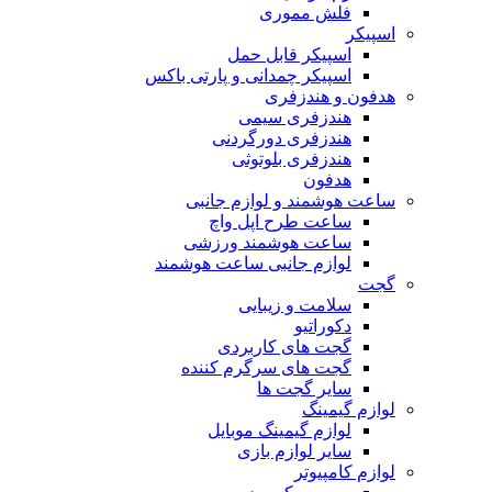
فلش مموری
اسپیکر
اسپیکر قابل حمل
اسپیکر چمدانی و پارتی باکس
هدفون و هندزفری
هندزفری سیمی
هندزفری دورگردنی
هندزفری بلوتوثی
هدفون
ساعت هوشمند و لوازم جانبی
ساعت طرح اپل واچ
ساعت هوشمند ورزشی
لوازم جانبی ساعت هوشمند
گجت
سلامت و زیبایی
دکوراتیو
گجت های کاربردی
گجت های سرگرم کننده
سایر گجت ها
لوازم گیمینگ
لوازم گیمینگ موبایل
سایر لوازم بازی
لوازم کامپیوتر