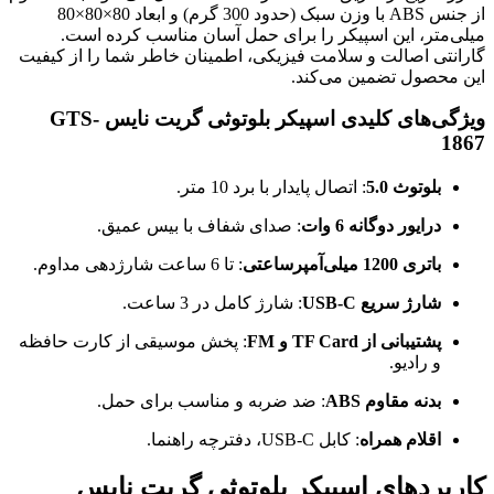
از جنس ABS با وزن سبک (حدود 300 گرم) و ابعاد 80×80×80
میلی‌متر، این اسپیکر را برای حمل آسان مناسب کرده است.
گارانتی اصالت و سلامت فیزیکی، اطمینان خاطر شما را از کیفیت
این محصول تضمین می‌کند.
ویژگی‌های کلیدی اسپیکر بلوتوثی گریت نایس GTS-
1867
بلوتوث 5.0
: اتصال پایدار با برد 10 متر.
درایور دوگانه 6 وات
: صدای شفاف با بیس عمیق.
باتری 1200 میلی‌آمپرساعتی
: تا 6 ساعت شارژدهی مداوم.
شارژ سریع USB-C
: شارژ کامل در 3 ساعت.
پشتیبانی از TF Card و FM
: پخش موسیقی از کارت حافظه
و رادیو.
بدنه مقاوم ABS
: ضد ضربه و مناسب برای حمل.
اقلام همراه
: کابل USB-C، دفترچه راهنما.
کاربردهای اسپیکر بلوتوثی گریت نایس