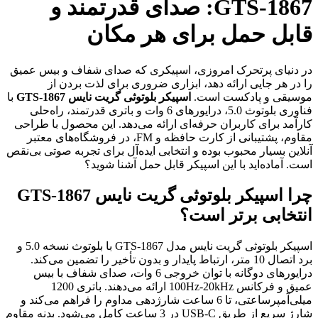
GTS-1867: صدای قدرتمند و
قابل حمل برای هر مکان
در دنیای پرتحرک امروزی، اسپیکری که صدای شفاف و بیس عمیق
را در هر جایی ارائه دهد، ابزاری ضروری برای لذت بردن از
موسیقی و پادکست است.
اسپیکر بلوتوثی گریت نایس GTS-1867
با
فناوری بلوتوث 5.0، درایورهای 6 وات و باتری قدرتمند، راه‌حلی
کارآمد برای کاربران حرفه‌ای ارائه می‌دهد. این محصول با طراحی
مقاوم، پشتیبانی از کارت حافظه و FM، در فروشگاه‌های معتبر
آنلاین بسیار محبوب بوده و انتخابی ایده‌آل برای تجربه صوتی بی‌نقص
است. آماده‌اید با این اسپیکر قابل حمل آشنا شوید؟
چرا اسپیکر بلوتوثی گریت نایس GTS-1867
انتخابی برتر است؟
اسپیکر بلوتوثی گریت نایس مدل GTS-1867 با بلوتوث نسخه 5.0 و
برد اتصال 10 متر، ارتباط پایدار و بدون تأخیر را تضمین می‌کند.
درایورهای دوگانه با توان خروجی 6 وات، صدای شفاف با بیس
عمیق و فرکانس 100Hz-20kHz ارائه می‌دهند. باتری 1200
میلی‌آمپرساعتی، تا 6 ساعت شارژدهی مداوم را فراهم می‌کند و
شارژ سریع از طریق USB-C در 3 ساعت کامل می‌شود. بدنه مقاوم