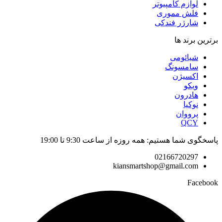
لوازم کامپیوتر
فلش مموری
شارژر فندکی
برترین برند ها
شیائومی
سامسونگ
اکسیژن
ویکو
هادرون
نوکیا
پرووان
QCY
پاسخگوی شما هستیم: همه روزه از ساعت 9:30 تا 19:00
02166720297
kiansmartshop@gmail.com
Facebook