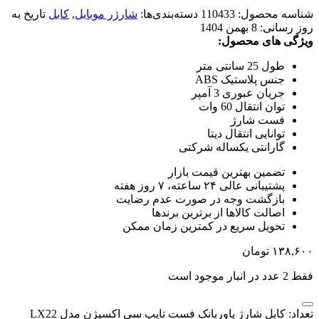
شناسه محصول:
110433
دسته‌بندی‌ها:
شارژر موبایل
,
کابل
تاریخ به
روز رسانی:
8 بهمن 1404
ویژگی های محصول:
طول 25 سانتی متر
جنس پلاستیک ABS
جریان عبوری 3 آمپر
توان انتقال 60 وات
فست شارژ
توانایی انتقال دیتا
گارانتی یکساله شرکتی
تضمین بهترین قیمت بازار
پشتیبانی عالی ۲۴ ساعته، ۷ روز هفته
بازگشت وجه در صورت عدم رضایت
اصالت کالاها از برترین برندها
تحویل سریع در کمترین زمان ممکن
۱۳۸,۶۰۰
تومان
فقط 2 عدد در انبار موجود است
تعداد: کابل شارژ پاوربانک فست تایپ سی اکسیژن مدل LX22