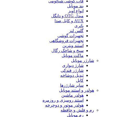
قاب گوشی شیائومی
بند موبایل
انواع آویز
مبدل OTG و دانگل
AUX و کابل صدا
باتری
گلس لنز
تجهیزات گوشی
تجهیزات فروشگاهی
استند ویترین
سیخ و شاخک رگال
ماکت موبایل
شارژر موبایل
شارژ دیواری
شارژر فندکی
تبدیل دوشاخه
کابل
سایر شارژرها
هولدر و استند موبایل
هولدر ماشین
استند رومیزی و روزمره
هولدر موتور و دوچرخه
رم و فلش و حافظه
رم موبایل