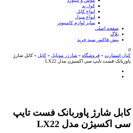
موس و کیبورد
کول پد
انواع کابل
انواع مبدل
سایر لوازم کامپیوتر
صفحه اصلی
بلاگ
پیش فاکتور سبد خرید
0
کیان اسمارت
»
فروشگاه
»
شارژر موبایل
»
کابل
»
کابل شارژ
پاوربانک فست تایپ سی اکسیژن مدل LX22
کابل شارژ پاوربانک فست تایپ
سی اکسیژن مدل LX22