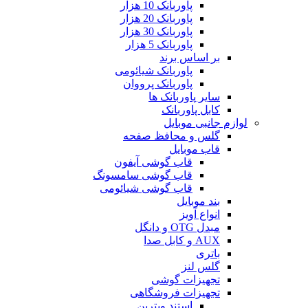
پاوربانک 10 هزار
پاوربانک 20 هزار
پاوربانک 30 هزار
پاوربانک 5 هزار
بر اساس برند
پاوربانک شیائومی
پاوربانک پرووان
سایر پاوربانک ها
کابل پاوربانک
لوازم جانبی موبایل
گلس و محافظ صفحه
قاب موبایل
قاب گوشی آیفون
قاب گوشی سامسونگ
قاب گوشی شیائومی
بند موبایل
انواع آویز
مبدل OTG و دانگل
AUX و کابل صدا
باتری
گلس لنز
تجهیزات گوشی
تجهیزات فروشگاهی
استند ویترین