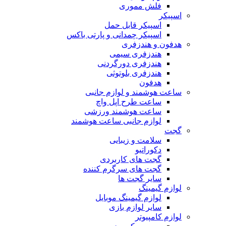
فلش مموری
اسپیکر
اسپیکر قابل حمل
اسپیکر چمدانی و پارتی باکس
هدفون و هندزفری
هندزفری سیمی
هندزفری دورگردنی
هندزفری بلوتوثی
هدفون
ساعت هوشمند و لوازم جانبی
ساعت طرح اپل واچ
ساعت هوشمند ورزشی
لوازم جانبی ساعت هوشمند
گجت
سلامت و زیبایی
دکوراتیو
گجت های کاربردی
گجت های سرگرم کننده
سایر گجت ها
لوازم گیمینگ
لوازم گیمینگ موبایل
سایر لوازم بازی
لوازم کامپیوتر