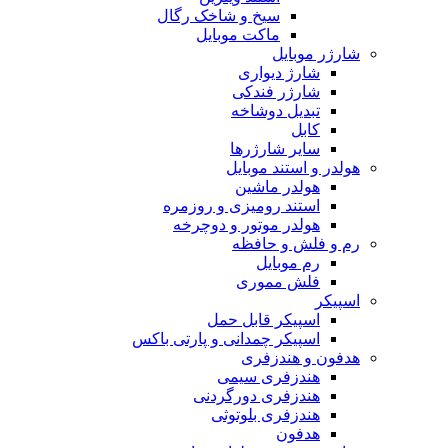
سیخ و شاخک رگال
ماکت موبایل
شارژر موبایل
شارژ دیواری
شارژر فندکی
تبدیل دوشاخه
کابل
سایر شارژرها
هولدر و استند موبایل
هولدر ماشین
استند رومیزی و روزمره
هولدر موتور و دوچرخه
رم و فلش و حافظه
رم موبایل
فلش مموری
اسپیکر
اسپیکر قابل حمل
اسپیکر چمدانی و پارتی باکس
هدفون و هندزفری
هندزفری سیمی
هندزفری دورگردنی
هندزفری بلوتوثی
هدفون