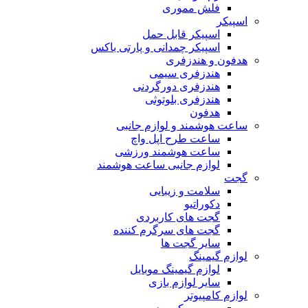
فلش مموری
اسپیکر
اسپیکر قابل حمل
اسپیکر چمدانی و پارتی باکس
هدفون و هندزفری
هندزفری سیمی
هندزفری دورگردنی
هندزفری بلوتوثی
هدفون
ساعت هوشمند و لوازم جانبی
ساعت طرح اپل واچ
ساعت هوشمند ورزشی
لوازم جانبی ساعت هوشمند
گجت
سلامت و زیبایی
دکوراتیو
گجت های کاربردی
گجت های سرگرم کننده
سایر گجت ها
لوازم گیمینگ
لوازم گیمینگ موبایل
سایر لوازم بازی
لوازم کامپیوتر