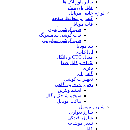
سایر پاوربانک ها
کابل پاوربانک
لوازم جانبی موبایل
گلس و محافظ صفحه
قاب موبایل
قاب گوشی آیفون
قاب گوشی سامسونگ
قاب گوشی شیائومی
بند موبایل
انواع آویز
مبدل OTG و دانگل
AUX و کابل صدا
باتری
گلس لنز
تجهیزات گوشی
تجهیزات فروشگاهی
استند ویترین
سیخ و شاخک رگال
ماکت موبایل
شارژر موبایل
شارژ دیواری
شارژر فندکی
تبدیل دوشاخه
کابل