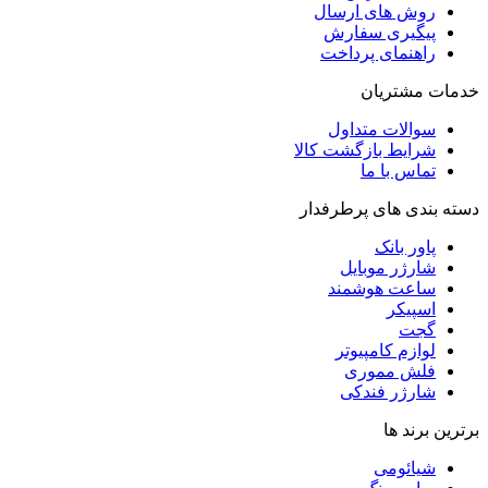
روش‌ های ارسال
پیگیری سفارش
راهنمای پرداخت
خدمات مشتریان
سوالات متداول
شرایط بازگشت کالا
تماس با ما
دسته بندی های پرطرفدار
پاور بانک
شارژر موبایل
ساعت هوشمند
اسپیکر
گجت
لوازم کامپیوتر
فلش مموری
شارژر فندکی
برترین برند ها
شیائومی