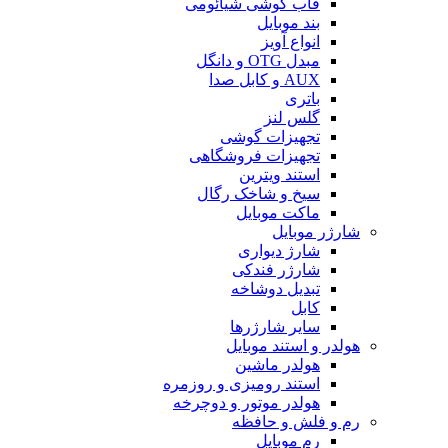
قاب گوشی شیائومی
بند موبایل
انواع آویز
مبدل OTG و دانگل
AUX و کابل صدا
باتری
گلس لنز
تجهیزات گوشی
تجهیزات فروشگاهی
استند ویترین
سیخ و شاخک رگال
ماکت موبایل
شارژر موبایل
شارژ دیواری
شارژر فندکی
تبدیل دوشاخه
کابل
سایر شارژرها
هولدر و استند موبایل
هولدر ماشین
استند رومیزی و روزمره
هولدر موتور و دوچرخه
رم و فلش و حافظه
رم موبایل