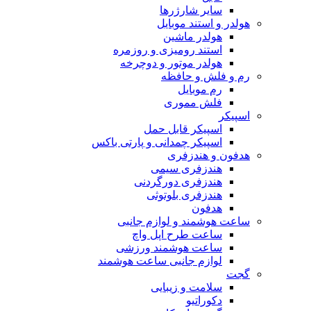
سایر شارژرها
هولدر و استند موبایل
هولدر ماشین
استند رومیزی و روزمره
هولدر موتور و دوچرخه
رم و فلش و حافظه
رم موبایل
فلش مموری
اسپیکر
اسپیکر قابل حمل
اسپیکر چمدانی و پارتی باکس
هدفون و هندزفری
هندزفری سیمی
هندزفری دورگردنی
هندزفری بلوتوثی
هدفون
ساعت هوشمند و لوازم جانبی
ساعت طرح اپل واچ
ساعت هوشمند ورزشی
لوازم جانبی ساعت هوشمند
گجت
سلامت و زیبایی
دکوراتیو