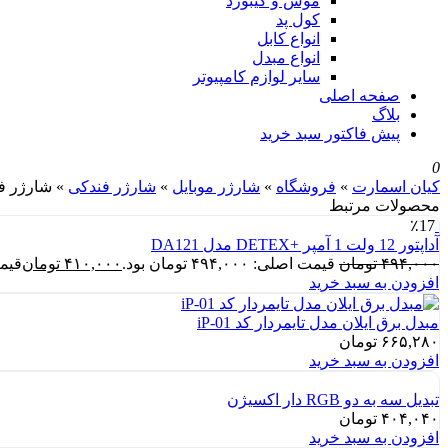
موس و کیبورد
کول پد
انواع کابل
انواع مبدل
سایر لوازم کامپیوتر
صفحه اصلی
بلاگ
پیش فاکتور سبد خرید
0
کیان اسمارت
»
فروشگاه
»
شارژر موبایل
»
شارژر فندکی
»
شارژر فندکی 25 وات اکسیژ
محصولات مرتبط
٪17
آداپتور 12 ولت 1 آمپر +DETEX مدل DA121
۴۹۴,۰۰۰
تومان
قیمت اصلی: ۴۹۴,۰۰۰ تومان بود.
۴۱۰,۰۰۰
تومان
قیمت فع
افزودن به سبد خرید
مبدل برق ایلان مدل تایمردار کد iP-01
۶۶۵,۲۸۰
تومان
افزودن به سبد خرید
تبدیل سه به دو RGB دار اکسیژن
۴۰۴,۰۴۰
تومان
افزودن به سبد خرید