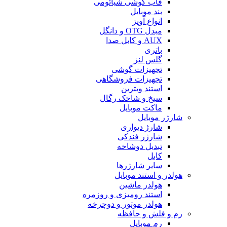
قاب گوشی شیائومی
بند موبایل
انواع آویز
مبدل OTG و دانگل
AUX و کابل صدا
باتری
گلس لنز
تجهیزات گوشی
تجهیزات فروشگاهی
استند ویترین
سیخ و شاخک رگال
ماکت موبایل
شارژر موبایل
شارژ دیواری
شارژر فندکی
تبدیل دوشاخه
کابل
سایر شارژرها
هولدر و استند موبایل
هولدر ماشین
استند رومیزی و روزمره
هولدر موتور و دوچرخه
رم و فلش و حافظه
رم موبایل