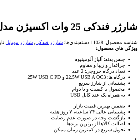
شارژر فندکی 25 وات اکسیژن مدل AC-01 Oxygen
شناسه محصول:
11028
دسته‌بندی‌ها:
شارژر فندکی
,
شارژر موبایل
تا
ویژگی های محصول:
جنس بدنه: آلیاژ آلومینیوم
چراغدار و زیبا و مقاوم
تعداد درگاه خروجی: 2 عدد
درگاه ها: 22.5W USB A QC3 و 25W USB C PD
پشتیبانی از شارژ سریع
محصول با کیفیت و با دوام
به همراه یک عدد کابل USB
تضمین بهترین قیمت بازار
پشتیبانی عالی ۲۴ ساعته، ۷ روز هفته
بازگشت وجه در صورت عدم رضایت
اصالت کالاها از برترین برندها
تحویل سریع در کمترین زمان ممکن