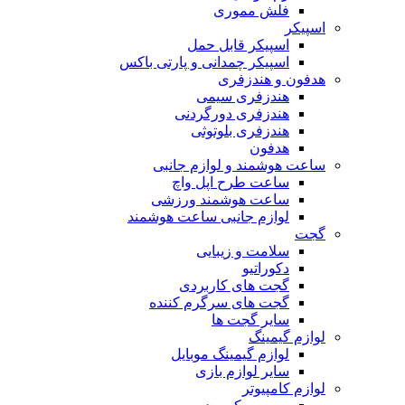
فلش مموری
اسپیکر
اسپیکر قابل حمل
اسپیکر چمدانی و پارتی باکس
هدفون و هندزفری
هندزفری سیمی
هندزفری دورگردنی
هندزفری بلوتوثی
هدفون
ساعت هوشمند و لوازم جانبی
ساعت طرح اپل واچ
ساعت هوشمند ورزشی
لوازم جانبی ساعت هوشمند
گجت
سلامت و زیبایی
دکوراتیو
گجت های کاربردی
گجت های سرگرم کننده
سایر گجت ها
لوازم گیمینگ
لوازم گیمینگ موبایل
سایر لوازم بازی
لوازم کامپیوتر