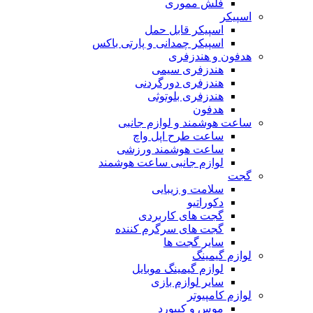
فلش مموری
اسپیکر
اسپیکر قابل حمل
اسپیکر چمدانی و پارتی باکس
هدفون و هندزفری
هندزفری سیمی
هندزفری دورگردنی
هندزفری بلوتوثی
هدفون
ساعت هوشمند و لوازم جانبی
ساعت طرح اپل واچ
ساعت هوشمند ورزشی
لوازم جانبی ساعت هوشمند
گجت
سلامت و زیبایی
دکوراتیو
گجت های کاربردی
گجت های سرگرم کننده
سایر گجت ها
لوازم گیمینگ
لوازم گیمینگ موبایل
سایر لوازم بازی
لوازم کامپیوتر
موس و کیبورد