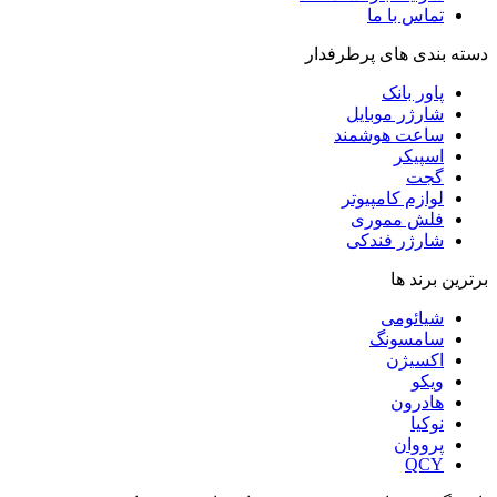
تماس با ما
دسته بندی های پرطرفدار
پاور بانک
شارژر موبایل
ساعت هوشمند
اسپیکر
گجت
لوازم کامپیوتر
فلش مموری
شارژر فندکی
برترین برند ها
شیائومی
سامسونگ
اکسیژن
ویکو
هادرون
نوکیا
پرووان
QCY