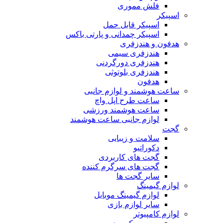
فلش مموری
اسپیکر
اسپیکر قابل حمل
اسپیکر چمدانی و پارتی باکس
هدفون و هندزفری
هندزفری سیمی
هندزفری دورگردنی
هندزفری بلوتوثی
هدفون
ساعت هوشمند و لوازم جانبی
ساعت طرح اپل واچ
ساعت هوشمند ورزشی
لوازم جانبی ساعت هوشمند
گجت
سلامت و زیبایی
دکوراتیو
گجت های کاربردی
گجت های سرگرم کننده
سایر گجت ها
لوازم گیمینگ
لوازم گیمینگ موبایل
سایر لوازم بازی
لوازم کامپیوتر