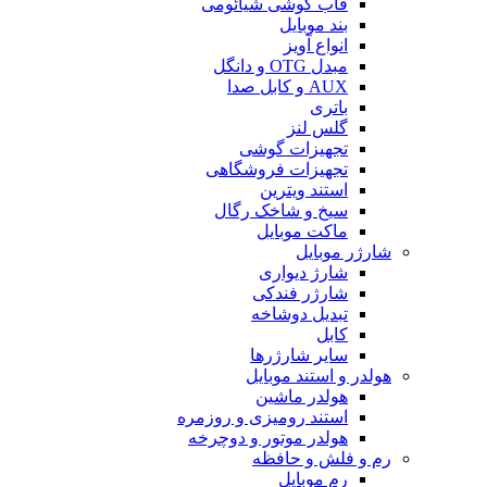
قاب گوشی شیائومی
بند موبایل
انواع آویز
مبدل OTG و دانگل
AUX و کابل صدا
باتری
گلس لنز
تجهیزات گوشی
تجهیزات فروشگاهی
استند ویترین
سیخ و شاخک رگال
ماکت موبایل
شارژر موبایل
شارژ دیواری
شارژر فندکی
تبدیل دوشاخه
کابل
سایر شارژرها
هولدر و استند موبایل
هولدر ماشین
استند رومیزی و روزمره
هولدر موتور و دوچرخه
رم و فلش و حافظه
رم موبایل