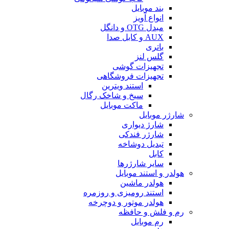
بند موبایل
انواع آویز
مبدل OTG و دانگل
AUX و کابل صدا
باتری
گلس لنز
تجهیزات گوشی
تجهیزات فروشگاهی
استند ویترین
سیخ و شاخک رگال
ماکت موبایل
شارژر موبایل
شارژ دیواری
شارژر فندکی
تبدیل دوشاخه
کابل
سایر شارژرها
هولدر و استند موبایل
هولدر ماشین
استند رومیزی و روزمره
هولدر موتور و دوچرخه
رم و فلش و حافظه
رم موبایل