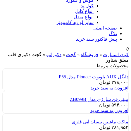
موس و کیبورد
کول پد
انواع کابل
انواع مبدل
سایر لوازم کامپیوتر
صفحه اصلی
بلاگ
پیش فاکتور سبد خرید
0
کیان اسمارت
»
فروشگاه
»
گجت
»
دکوراتیو
»
گجت دکوری قلب
معلق شناور
محصولات مرتبط
دانگل AUX بلوتوث Pioneer مدل P55
۳۷۸,۰۰۰
تومان
افزودن به سبد خرید
مینی فن شارژی مدل ZB099B
۵۹۴,۰۰۰
تومان
افزودن به سبد خرید
ماکت ماشین نیسان آبی فلزی
۲۸۱,۹۵۲
تومان