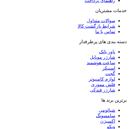
راهنمای پرداخت
خدمات مشتریان
سوالات متداول
شرایط بازگشت کالا
تماس با ما
دسته بندی های پرطرفدار
پاور بانک
شارژر موبایل
ساعت هوشمند
اسپیکر
گجت
لوازم کامپیوتر
فلش مموری
شارژر فندکی
برترین برند ها
شیائومی
سامسونگ
اکسیژن
ویکو