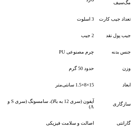
مگ‌سیف
تعداد جیب کارت
3 اسلوت
جیب پول نقد
2 جیب
جنس بدنه
چرم مصنوعی PU
وزن
حدود 50 گرم
ابعاد
15×8×1.5 سانتی‌متر
آیفون (سری 12 به بالا)، سامسونگ (سری S و
سازگاری
A)
گارانتی
اصالت و سلامت فیزیکی