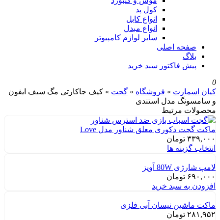
موس و کیبورد
کول پد
انواع کابل
انواع مبدل
سایر لوازم کامپیوتر
صفحه اصلی
بلاگ
پیش فاکتور سبد خرید
0
کیان اسمارت
»
فروشگاه
»
گجت
»
کیف جاکارتی مگ سیف ایفون
و سامسونگ مدل استندی
محصولات مرتبط
ماکت گجت دکوری معلق شناور مدل Love
۳۳۹,۰۰۰
تومان
انتخاب گزینه ها
لامپ شارژی 80W آویز
۶۹۰,۰۰۰
تومان
افزودن به سبد خرید
ماکت ماشین نیسان آبی فلزی
۲۸۱,۹۵۲
تومان