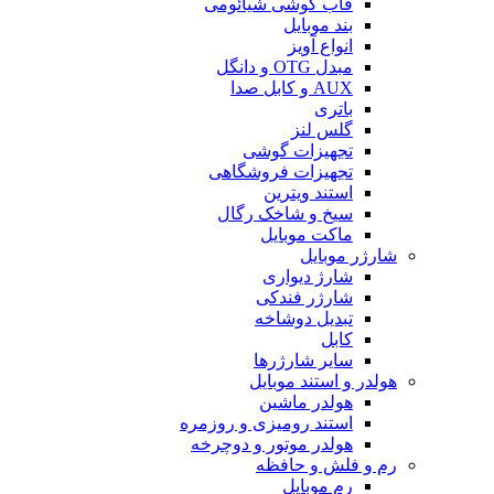
قاب گوشی شیائومی
بند موبایل
انواع آویز
مبدل OTG و دانگل
AUX و کابل صدا
باتری
گلس لنز
تجهیزات گوشی
تجهیزات فروشگاهی
استند ویترین
سیخ و شاخک رگال
ماکت موبایل
شارژر موبایل
شارژ دیواری
شارژر فندکی
تبدیل دوشاخه
کابل
سایر شارژرها
هولدر و استند موبایل
هولدر ماشین
استند رومیزی و روزمره
هولدر موتور و دوچرخه
رم و فلش و حافظه
رم موبایل