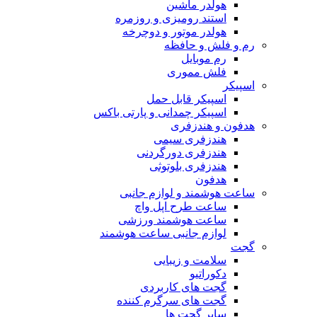
هولدر ماشین
استند رومیزی و روزمره
هولدر موتور و دوچرخه
رم و فلش و حافظه
رم موبایل
فلش مموری
اسپیکر
اسپیکر قابل حمل
اسپیکر چمدانی و پارتی باکس
هدفون و هندزفری
هندزفری سیمی
هندزفری دورگردنی
هندزفری بلوتوثی
هدفون
ساعت هوشمند و لوازم جانبی
ساعت طرح اپل واچ
ساعت هوشمند ورزشی
لوازم جانبی ساعت هوشمند
گجت
سلامت و زیبایی
دکوراتیو
گجت های کاربردی
گجت های سرگرم کننده
سایر گجت ها