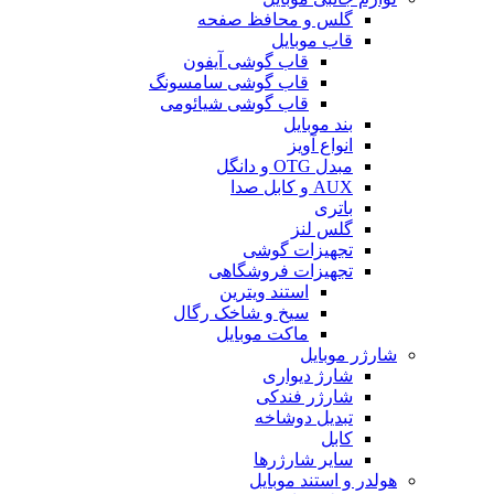
گلس و محافظ صفحه
قاب موبایل
قاب گوشی آیفون
قاب گوشی سامسونگ
قاب گوشی شیائومی
بند موبایل
انواع آویز
مبدل OTG و دانگل
AUX و کابل صدا
باتری
گلس لنز
تجهیزات گوشی
تجهیزات فروشگاهی
استند ویترین
سیخ و شاخک رگال
ماکت موبایل
شارژر موبایل
شارژ دیواری
شارژر فندکی
تبدیل دوشاخه
کابل
سایر شارژرها
هولدر و استند موبایل