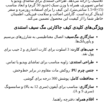
کلاسیک را ارائه می‌دهد. طراحی استندی برای تماشای ویدیو یا
تماس تصویری، همراه با وزن سبک (حدود 50 گرم) و ابعاد مناسب
(15×8×1.5 سانتی‌متر)، این کیف را برای استفاده روزمره و سفر
ایده‌آل کرده است. گارانتی اصالت و سلامت فیزیکی، اطمینان
خاطر شما را از کیفیت این محصول تضمین می‌کند.
ویژگی‌های کلیدی کیف جاکارتی مگ سیف استندی
سازگاری مگ‌سیف
: اتصال مغناطیسی به شارژرهای بی‌سیم
و پاوربانک‌ها.
جیب‌های کارت
: 3 اسلوت برای کارت اعتباری و 2 جیب برای
پول نقد.
طراحی استندی
: زاویه مناسب برای تماشای ویدیو یا تماس.
جنس چرم PU
: روکش مات مقاوم در برابر خط‌وخش.
محافظت کامل
: پوشش 360 درجه برای گوشی.
سازگاری
: مناسب برای آیفون (سری 12 به بالا) و سامسونگ
(سری S و A).
اقلام همراه
: دفترچه راهنما.