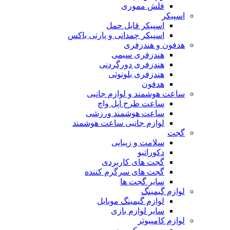
فلش مموری
اسپیکر
اسپیکر قابل حمل
اسپیکر چمدانی و پارتی باکس
هدفون و هندزفری
هندزفری سیمی
هندزفری دورگردنی
هندزفری بلوتوثی
هدفون
ساعت هوشمند و لوازم جانبی
ساعت طرح اپل واچ
ساعت هوشمند ورزشی
لوازم جانبی ساعت هوشمند
گجت
سلامت و زیبایی
دکوراتیو
گجت های کاربردی
گجت های سرگرم کننده
سایر گجت ها
لوازم گیمینگ
لوازم گیمینگ موبایل
سایر لوازم بازی
لوازم کامپیوتر