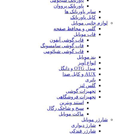
پاوربانک شیائومی
پاوربانک پرووان
سایر پاوربانک ها
کابل پاوربانک
لوازم جانبی موبایل
گلس و محافظ صفحه
قاب موبایل
قاب گوشی آیفون
قاب گوشی سامسونگ
قاب گوشی شیائومی
بند موبایل
انواع آویز
مبدل OTG و دانگل
AUX و کابل صدا
باتری
گلس لنز
تجهیزات گوشی
تجهیزات فروشگاهی
استند ویترین
سیخ و شاخک رگال
ماکت موبایل
شارژر موبایل
شارژ دیواری
شارژر فندکی