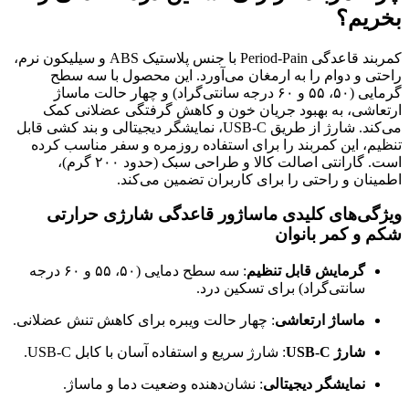
بخریم؟
کمربند قاعدگی Period-Pain با جنس پلاستیک ABS و سیلیکون نرم،
راحتی و دوام را به ارمغان می‌آورد. این محصول با سه سطح
گرمایی (۵۰، ۵۵ و ۶۰ درجه سانتی‌گراد) و چهار حالت ماساژ
ارتعاشی، به بهبود جریان خون و کاهش گرفتگی عضلانی کمک
می‌کند. شارژ از طریق USB-C، نمایشگر دیجیتالی و بند کشی قابل
تنظیم، این کمربند را برای استفاده روزمره و سفر مناسب کرده
است. گارانتی اصالت کالا و طراحی سبک (حدود ۲۰۰ گرم)،
اطمینان و راحتی را برای کاربران تضمین می‌کند.
ویژگی‌های کلیدی ماساژور قاعدگی شارژی حرارتی
شکم و کمر بانوان
گرمایش قابل تنظیم
: سه سطح دمایی (۵۰، ۵۵ و ۶۰ درجه
سانتی‌گراد) برای تسکین درد.
ماساژ ارتعاشی
: چهار حالت ویبره برای کاهش تنش عضلانی.
شارژ USB-C
: شارژ سریع و استفاده آسان با کابل USB-C.
نمایشگر دیجیتالی
: نشان‌دهنده وضعیت دما و ماساژ.