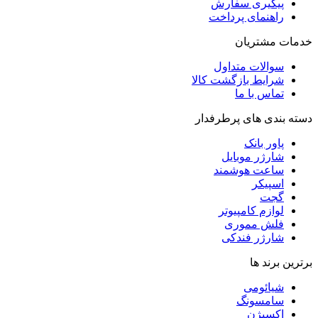
پیگیری سفارش
راهنمای پرداخت
خدمات مشتریان
سوالات متداول
شرایط بازگشت کالا
تماس با ما
دسته بندی های پرطرفدار
پاور بانک
شارژر موبایل
ساعت هوشمند
اسپیکر
گجت
لوازم کامپیوتر
فلش مموری
شارژر فندکی
برترین برند ها
شیائومی
سامسونگ
اکسیژن