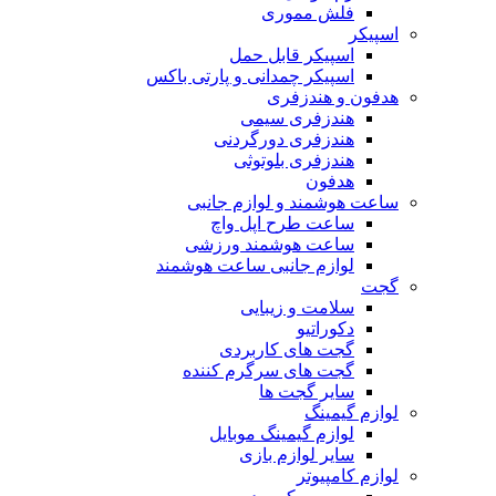
فلش مموری
اسپیکر
اسپیکر قابل حمل
اسپیکر چمدانی و پارتی باکس
هدفون و هندزفری
هندزفری سیمی
هندزفری دورگردنی
هندزفری بلوتوثی
هدفون
ساعت هوشمند و لوازم جانبی
ساعت طرح اپل واچ
ساعت هوشمند ورزشی
لوازم جانبی ساعت هوشمند
گجت
سلامت و زیبایی
دکوراتیو
گجت های کاربردی
گجت های سرگرم کننده
سایر گجت ها
لوازم گیمینگ
لوازم گیمینگ موبایل
سایر لوازم بازی
لوازم کامپیوتر