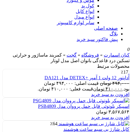
موس و کیبورد
کول پد
انواع کابل
انواع مبدل
سایر لوازم کامپیوتر
صفحه اصلی
بلاگ
پیش فاکتور سبد خرید
0
کیان اسمارت
»
فروشگاه
»
گجت
»
کمربند ماساژور و حرارتی
تسکین درد قاعدگی بانوان اصل مدل لونار
محصولات مرتبط
٪17
آداپتور 12 ولت 1 آمپر +DETEX مدل DA121
۴۹۴,۰۰۰
تومان
قیمت اصلی: ۴۹۴,۰۰۰ تومان
بود.
۴۱۰,۰۰۰
تومان
قیمت فعلی: ۴۱۰,۰۰۰ تومان.
افزودن به سبد خرید
اسپیکر بلوتوثی قابل حمل پرووان مدل PSB4809
۳,۵۶۷,۵۶۴
تومان
افزودن به سبد خرید
٪64
کابل شارژ بی سیم ساعت هوشمند