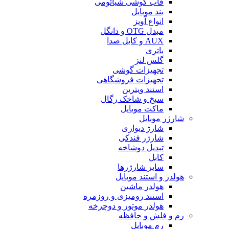
قاب گوشی شیائومی
بند موبایل
انواع آویز
مبدل OTG و دانگل
AUX و کابل صدا
باتری
گلس لنز
تجهیزات گوشی
تجهیزات فروشگاهی
استند ویترین
سیخ و شاخک رگال
ماکت موبایل
شارژر موبایل
شارژ دیواری
شارژر فندکی
تبدیل دوشاخه
کابل
سایر شارژرها
هولدر و استند موبایل
هولدر ماشین
استند رومیزی و روزمره
هولدر موتور و دوچرخه
رم و فلش و حافظه
رم موبایل