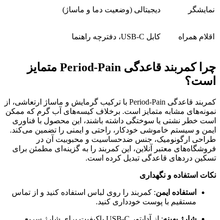
نمایشگر
دیجیتالی (وضعیت دما و ماساژ)
اقلام همراه
کابل USB-C، دفترچه راهنما
چرا کمربند قاعدگی Period-Pain متمایز
است؟
کمربند قاعدگی Period-Pain با ترکیب گرمایش و ماساژ ارتعاشی، از
نمونه‌های مشابه متمایز است. برخلاف کیسه‌های آب گرم که ممکن
است خطر نشتی یا سوختگی داشته باشند، این محصول با فناوری
ایمن و سیستم خاموشی خودکار، راحتی و ایمنی را تضمین می‌کند.
طراحی ارگونومیک، جنس ضدحساسیت و محبوبیت آن در
فروشگاه‌های معتبر آنلاین، این کمربند را به گزینه‌ای مطمئن برای
تسکین دردهای قاعدگی تبدیل کرده است.
نکات استفاده و نگهداری
استفاده ایمن
: کمربند را روی لباس استفاده کنید و از تماس
مستقیم با پوست خودداری کنید.
شارژ بهینه
: از آداپتور USB-C باکیفیت برای شارژ سریع