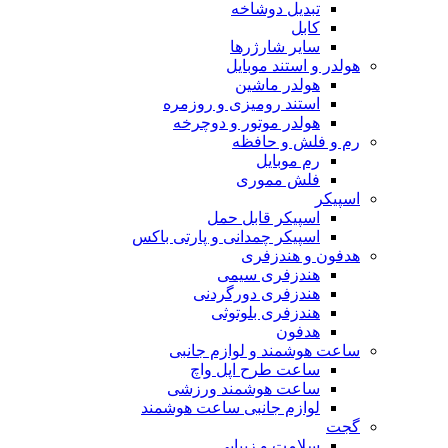
تبدیل دوشاخه
کابل
سایر شارژرها
هولدر و استند موبایل
هولدر ماشین
استند رومیزی و روزمره
هولدر موتور و دوچرخه
رم و فلش و حافظه
رم موبایل
فلش مموری
اسپیکر
اسپیکر قابل حمل
اسپیکر چمدانی و پارتی باکس
هدفون و هندزفری
هندزفری سیمی
هندزفری دورگردنی
هندزفری بلوتوثی
هدفون
ساعت هوشمند و لوازم جانبی
ساعت طرح اپل واچ
ساعت هوشمند ورزشی
لوازم جانبی ساعت هوشمند
گجت
سلامت و زیبایی