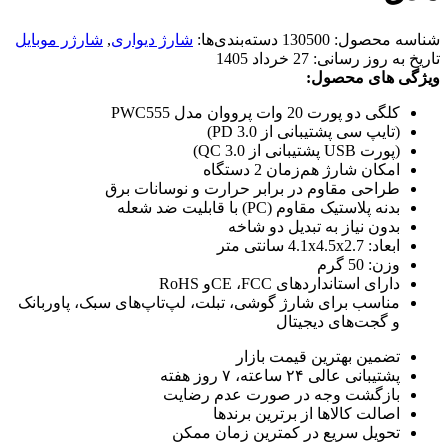
شناسه محصول:
130500
دسته‌بندی‌ها:
شارژ دیواری
,
شارژر موبایل
تاریخ به روز رسانی:
27 خرداد 1405
ویژگی های محصول:
کلگی دو پورت 20 وات پرووان مدل PWC555
(تایپ سی پشتیبانی از PD 3.0)
(پورت USB پشتیبانی از QC 3.0)
امکان شارژ هم‌زمان 2 دستگاه
طراحی مقاوم در برابر حرارت و نوسانات برق
بدنه پلاستیک مقاوم (PC) با قابلیت ضد شعله
بدون نیاز به تبدیل دو شاخه
ابعاد: 4.1x4.5x2.7 سانتی متر
وزن: 50 گرم
دارای استانداردهای CE ،FCCو RoHS
مناسب برای شارژ گوشی، تبلت، لپ‌تاپ‌های سبک، پاوربانک
و گجت‌های دیجیتال
تضمین بهترین قیمت بازار
پشتیبانی عالی ۲۴ ساعته، ۷ روز هفته
بازگشت وجه در صورت عدم رضایت
اصالت کالاها از برترین برندها
تحویل سریع در کمترین زمان ممکن