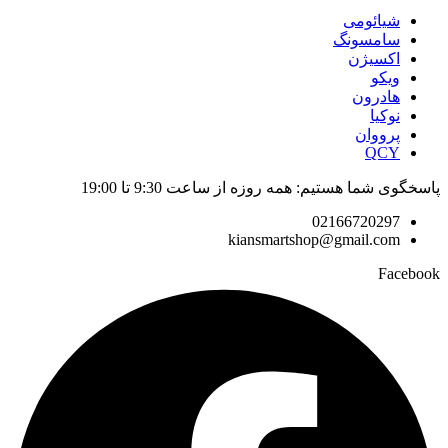
شیائومی
سامسونگ
اکسیژن
ویکو
هادرون
نوکیا
پرووان
QCY
پاسخگوی شما هستیم: همه روزه از ساعت 9:30 تا 19:00
02166720297
kiansmartshop@gmail.com
Facebook