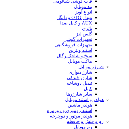
قاب گوشی شیائومی
بند موبایل
انواع آویز
مبدل OTG و دانگل
AUX و کابل صدا
باتری
گلس لنز
تجهیزات گوشی
تجهیزات فروشگاهی
استند ویترین
سیخ و شاخک رگال
ماکت موبایل
شارژر موبایل
شارژ دیواری
شارژر فندکی
تبدیل دوشاخه
کابل
سایر شارژرها
هولدر و استند موبایل
هولدر ماشین
استند رومیزی و روزمره
هولدر موتور و دوچرخه
رم و فلش و حافظه
رم موبایل