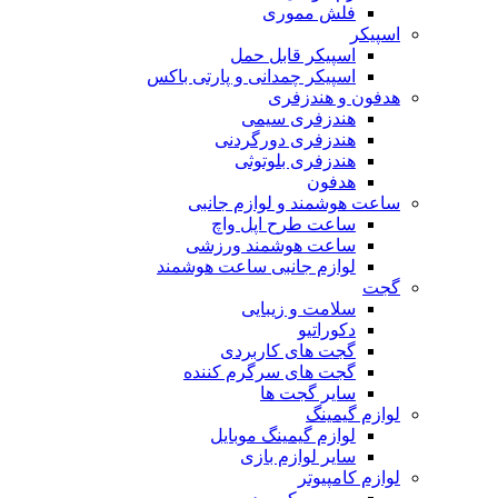
فلش مموری
اسپیکر
اسپیکر قابل حمل
اسپیکر چمدانی و پارتی باکس
هدفون و هندزفری
هندزفری سیمی
هندزفری دورگردنی
هندزفری بلوتوثی
هدفون
ساعت هوشمند و لوازم جانبی
ساعت طرح اپل واچ
ساعت هوشمند ورزشی
لوازم جانبی ساعت هوشمند
گجت
سلامت و زیبایی
دکوراتیو
گجت های کاربردی
گجت های سرگرم کننده
سایر گجت ها
لوازم گیمینگ
لوازم گیمینگ موبایل
سایر لوازم بازی
لوازم کامپیوتر