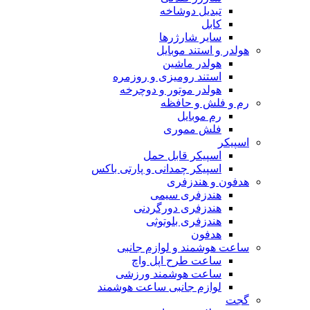
تبدیل دوشاخه
کابل
سایر شارژرها
هولدر و استند موبایل
هولدر ماشین
استند رومیزی و روزمره
هولدر موتور و دوچرخه
رم و فلش و حافظه
رم موبایل
فلش مموری
اسپیکر
اسپیکر قابل حمل
اسپیکر چمدانی و پارتی باکس
هدفون و هندزفری
هندزفری سیمی
هندزفری دورگردنی
هندزفری بلوتوثی
هدفون
ساعت هوشمند و لوازم جانبی
ساعت طرح اپل واچ
ساعت هوشمند ورزشی
لوازم جانبی ساعت هوشمند
گجت