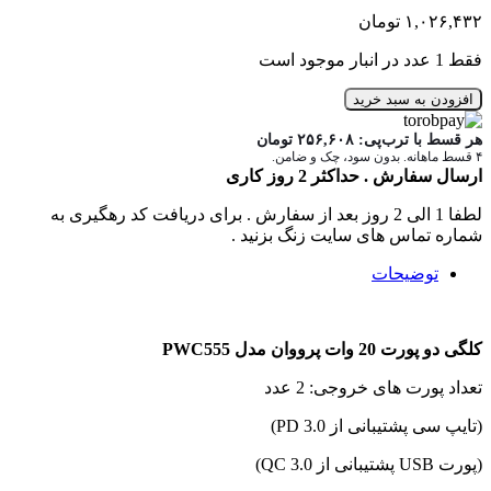
۱,۰۲۶,۴۳۲
تومان
فقط 1 عدد در انبار موجود است
افزودن به سبد خرید
هر قسط با ترب‌پی:
۲۵۶,۶۰۸
تومان
۴ قسط ماهانه. بدون سود، چک و ضامن.
ارسال سفارش . حداکثر 2 روز کاری
لطفا 1 الی 2 روز بعد از سفارش . برای دریافت کد رهگیری به
شماره تماس های سایت زنگ بزنید .
توضیحات
کلگی دو پورت 20 وات پرووان مدل PWC555
تعداد پورت های خروجی: 2 عدد
(تایپ سی پشتیبانی از PD 3.0)
(پورت USB پشتیبانی از QC 3.0)