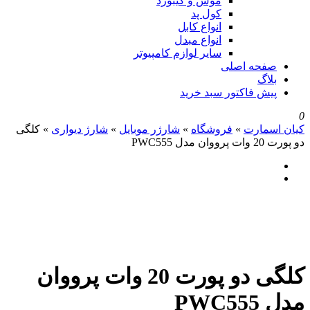
موس و کیبورد
کول پد
انواع کابل
انواع مبدل
سایر لوازم کامپیوتر
صفحه اصلی
بلاگ
پیش فاکتور سبد خرید
0
کیان اسمارت
»
فروشگاه
»
شارژر موبایل
»
شارژ دیواری
»
کلگی
دو پورت 20 وات پرووان مدل PWC555
کلگی دو پورت 20 وات پرووان
مدل PWC555