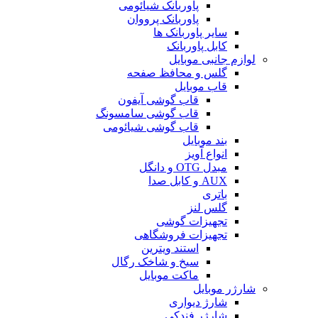
پاوربانک شیائومی
پاوربانک پرووان
سایر پاوربانک ها
کابل پاوربانک
لوازم جانبی موبایل
گلس و محافظ صفحه
قاب موبایل
قاب گوشی آیفون
قاب گوشی سامسونگ
قاب گوشی شیائومی
بند موبایل
انواع آویز
مبدل OTG و دانگل
AUX و کابل صدا
باتری
گلس لنز
تجهیزات گوشی
تجهیزات فروشگاهی
استند ویترین
سیخ و شاخک رگال
ماکت موبایل
شارژر موبایل
شارژ دیواری
شارژر فندکی