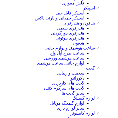
فلش مموری
اسپیکر
اسپیکر قابل حمل
اسپیکر چمدانی و پارتی باکس
هدفون و هندزفری
هندزفری سیمی
هندزفری دورگردنی
هندزفری بلوتوثی
هدفون
ساعت هوشمند و لوازم جانبی
ساعت طرح اپل واچ
ساعت هوشمند ورزشی
لوازم جانبی ساعت هوشمند
گجت
سلامت و زیبایی
دکوراتیو
گجت های کاربردی
گجت های سرگرم کننده
سایر گجت ها
لوازم گیمینگ
لوازم گیمینگ موبایل
سایر لوازم بازی
لوازم کامپیوتر