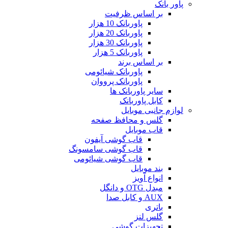
پاور بانک
بر اساس ظرفیت
پاوربانک 10 هزار
پاوربانک 20 هزار
پاوربانک 30 هزار
پاوربانک 5 هزار
بر اساس برند
پاوربانک شیائومی
پاوربانک پرووان
سایر پاوربانک ها
کابل پاوربانک
لوازم جانبی موبایل
گلس و محافظ صفحه
قاب موبایل
قاب گوشی آیفون
قاب گوشی سامسونگ
قاب گوشی شیائومی
بند موبایل
انواع آویز
مبدل OTG و دانگل
AUX و کابل صدا
باتری
گلس لنز
تجهیزات گوشی