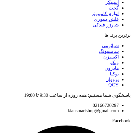
اسپیکر
گجت
لوازم کامپیوتر
فلش مموری
شارژر فندکی
برترین برند ها
شیائومی
سامسونگ
اکسیژن
ویکو
هادرون
نوکیا
پرووان
QCY
پاسخگوی شما هستیم: همه روزه از ساعت 9:30 تا 19:00
02166720297
kiansmartshop@gmail.com
Facebook