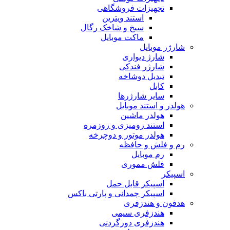
تجهیزات فروشگاهی
استند ویترین
سیخ و شاخک رگال
ماکت موبایل
شارژر موبایل
شارژ دیواری
شارژر فندکی
تبدیل دوشاخه
کابل
سایر شارژرها
هولدر و استند موبایل
هولدر ماشین
استند رومیزی و روزمره
هولدر موتور و دوچرخه
رم و فلش و حافظه
رم موبایل
فلش مموری
اسپیکر
اسپیکر قابل حمل
اسپیکر چمدانی و پارتی باکس
هدفون و هندزفری
هندزفری سیمی
هندزفری دورگردنی