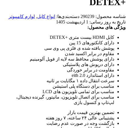
+DETEX
شناسه محصول:
290239
دسته‌بندی‌ها:
انواع کابل
,
لوازم کامپیوتر
تاریخ به روز رسانی:
1 اردیبهشت 1405
ویژگی های محصول:
کابل HDMI بیست متری +DETEX
دارای کانکتورهای 15 پین
پوشش بافته شده ی فلزی پی وی سی
مقاوم در برابر اکسید شدن
دارای پوشش محافظ سه لایه از فویل آلومینیم
دارای درپوش های پلاستیکی
مقاومت در برابر خوردگی
دارای استاندارد eith 2.0
سرعت انتقال داده ۱ مگابایت بر ثانیه
مناسب برای دستگاه پلی استیشن
مناسب برای تمامی تلویزیون های LCD
مناسب برای اتصال تلویزیون، مانیتور، گیرنده دیجیتال،
لپ‌تاپ و کنسول بازی
تضمین بهترین قیمت بازار
پشتیبانی عالی ۲۴ ساعته، ۷ روز هفته
بازگشت وجه در صورت عدم رضایت