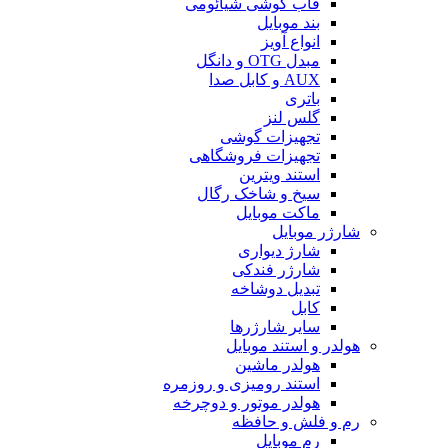
قاب گوشی شیائومی
بند موبایل
انواع آویز
مبدل OTG و دانگل
AUX و کابل صدا
باتری
گلس لنز
تجهیزات گوشی
تجهیزات فروشگاهی
استند ویترین
سیخ و شاخک رگال
ماکت موبایل
شارژر موبایل
شارژ دیواری
شارژر فندکی
تبدیل دوشاخه
کابل
سایر شارژرها
هولدر و استند موبایل
هولدر ماشین
استند رومیزی و روزمره
هولدر موتور و دوچرخه
رم و فلش و حافظه
رم موبایل