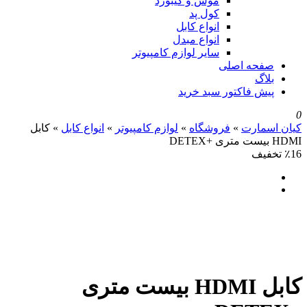
موس و کیبورد
کول پد
انواع کابل
انواع مبدل
سایر لوازم کامپیوتر
صفحه اصلی
بلاگ
پیش فاکتور سبد خرید
0
کیان اسمارت
»
فروشگاه
»
لوازم کامپیوتر
»
انواع کابل
»
کابل
HDMI بیست متری +DETEX
٪16 تخفیف
کابل HDMI بیست متری