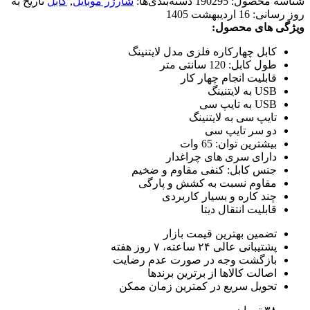
شناسه محصول:
190295
دسته‌بندی‌ها:
شارژر موبایل
,
کابل
تاریخ به
روز رسانی:
16 اردیبهشت 1405
ویژگی های محصول:
کابل چهارکاره فلزی مدل لایتنینگ
طول کابل: 120 سانتی متر
قابلیت انجام چهار کار
USB به لایتنینگ
USB به تایپ سی
تایپ سی به لایتنینگ
دو سر تایپ سی
بیشترین توان: 65 وات
دارای سری های چراغدار
جنس کابل: کنفی مقاوم و ضخیم
مقاوم نسبت به کشش و پارگی
چند کاره و بسیار کاربردی
قابلیت انتقال دیتا
تضمین بهترین قیمت بازار
پشتیبانی عالی ۲۴ ساعته، ۷ روز هفته
بازگشت وجه در صورت عدم رضایت
اصالت کالاها از برترین برندها
تحویل سریع در کمترین زمان ممکن