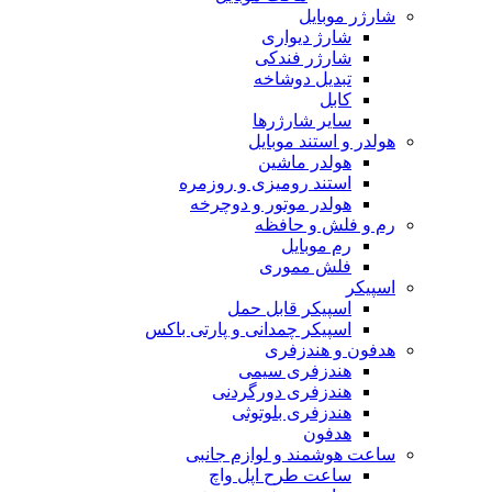
شارژر موبایل
شارژ دیواری
شارژر فندکی
تبدیل دوشاخه
کابل
سایر شارژرها
هولدر و استند موبایل
هولدر ماشین
استند رومیزی و روزمره
هولدر موتور و دوچرخه
رم و فلش و حافظه
رم موبایل
فلش مموری
اسپیکر
اسپیکر قابل حمل
اسپیکر چمدانی و پارتی باکس
هدفون و هندزفری
هندزفری سیمی
هندزفری دورگردنی
هندزفری بلوتوثی
هدفون
ساعت هوشمند و لوازم جانبی
ساعت طرح اپل واچ