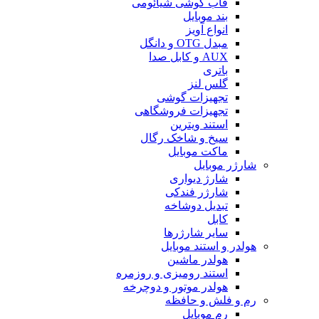
قاب گوشی شیائومی
بند موبایل
انواع آویز
مبدل OTG و دانگل
AUX و کابل صدا
باتری
گلس لنز
تجهیزات گوشی
تجهیزات فروشگاهی
استند ویترین
سیخ و شاخک رگال
ماکت موبایل
شارژر موبایل
شارژ دیواری
شارژر فندکی
تبدیل دوشاخه
کابل
سایر شارژرها
هولدر و استند موبایل
هولدر ماشین
استند رومیزی و روزمره
هولدر موتور و دوچرخه
رم و فلش و حافظه
رم موبایل