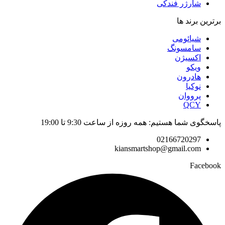
شارژر فندکی
برترین برند ها
شیائومی
سامسونگ
اکسیژن
ویکو
هادرون
نوکیا
پرووان
QCY
پاسخگوی شما هستیم: همه روزه از ساعت 9:30 تا 19:00
02166720297
kiansmartshop@gmail.com
Facebook