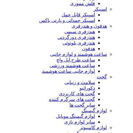
فلش مموری
اسپیکر
اسپیکر قابل حمل
اسپیکر چمدانی و پارتی باکس
هدفون و هندزفری
هندزفری سیمی
هندزفری دورگردنی
هندزفری بلوتوثی
هدفون
ساعت هوشمند و لوازم جانبی
ساعت طرح اپل واچ
ساعت هوشمند ورزشی
لوازم جانبی ساعت هوشمند
گجت
سلامت و زیبایی
دکوراتیو
گجت های کاربردی
گجت های سرگرم کننده
سایر گجت ها
لوازم گیمینگ
لوازم گیمینگ موبایل
سایر لوازم بازی
لوازم کامپیوتر