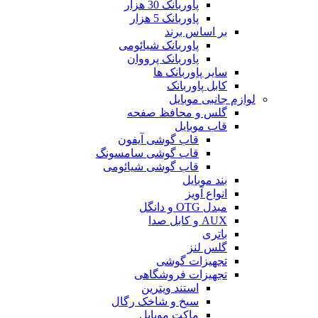
پاوربانک 30 هزار
پاوربانک 5 هزار
بر اساس برند
پاوربانک شیائومی
پاوربانک پرووان
سایر پاوربانک ها
کابل پاوربانک
لوازم جانبی موبایل
گلس و محافظ صفحه
قاب موبایل
قاب گوشی آیفون
قاب گوشی سامسونگ
قاب گوشی شیائومی
بند موبایل
انواع آویز
مبدل OTG و دانگل
AUX و کابل صدا
باتری
گلس لنز
تجهیزات گوشی
تجهیزات فروشگاهی
استند ویترین
سیخ و شاخک رگال
ماکت موبایل