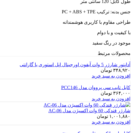
طول کابل: 120 سانتی متر
جنس بدنه: ترکیب PC + ABS + TPE
طراحی مقاوم با کاربری هوشمندانه
با کیفیت و با دوام
موجود در رنگ سفید
محصولات مرتبط
آداپتور شارژر 5 وات آیفون اورجینال اپل استوری با گارانتی
۳۴۸,۹۲۰
تومان
افزودن به سبد خرید
کابل تایپ سی پرووان مدل PCC146
۳۶۴,۰۰۰
تومان
افزودن به سبد خرید
شارژر فندکی 60 وات اکسیژن مدل AC-06
۱,۰۰۱,۸۸۰
تومان
افزودن به سبد خرید