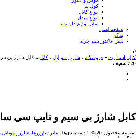
موس و کیبورد
کول پد
انواع کابل
انواع مبدل
سایر لوازم کامپیوتر
صفحه اصلی
بلاگ
پیش فاکتور سبد خرید
0
کیان اسمارت
»
فروشگاه
»
شارژر موبایل
»
کابل
»
کابل شارژ بی سیم و تایپ 
٪20 تخفیف
کابل شارژ بی سیم و تایپ سی ساعت هوشمند 60 وات 
شناسه محصول:
190220
دسته‌بندی‌ها:
سایر شارژرها
,
شارژر موبایل
,