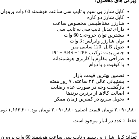
ویژگی های محصول:
کابل شارژ بی سیم و تایپ سی ساعت هوشمند 60 وات پرووان مدل PWL830
کابل شارژ دو کاره
شارژر مغناطیسی مخصوص ساعت
دارای تبدیل تایپ سی به تایپ سی
بیشترین توان خروجی: 60 وات
توان شارژر وایرلس: 3 وات
طول کابل: 120 سانتی متر
جنس بدنه: ترکیب PC + ABS + TPE
طراحی مقاوم با کاربری هوشمندانه
با کیفیت و با دوام
تضمین بهترین قیمت بازار
پشتیبانی عالی ۲۴ ساعته، ۷ روز هفته
بازگشت وجه در صورت عدم رضایت
اصالت کالاها از برترین برندها
تحویل سریع در کمترین زمان ممکن
۲,۰۹۰,۸۸۰
تومان
قیمت اصلی: ۲,۰۹۰,۸۸۰ تومان بود.
۱,۶۶۳,۲۰۰
توم
فقط 2 عدد در انبار موجود است
تعداد: کابل شارژ بی سیم و تایپ سی ساعت هوشمند 60 وات پرووان مدل PWL830