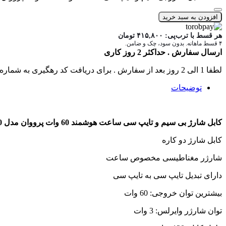
افزودن به سبد خرید
هر قسط با ترب‌پی:
۴۱۵,۸۰۰
تومان
۴ قسط ماهانه. بدون سود، چک و ضامن.
ارسال سفارش . حداکثر 2 روز کاری
لطفا 1 الی 2 روز بعد از سفارش . برای دریافت کد رهگیری به شماره تماس های سایت زنگ بزنید .
توضیحات
کابل شارژ بی سیم و تایپ سی ساعت هوشمند 60 وات پرووان مدل PWL830
کابل شارژ دو کاره
شارژر مغناطیسی مخصوص ساعت
دارای تبدیل تایپ سی به تایپ سی
بیشترین توان خروجی: 60 وات
توان شارژر وایرلس: 3 وات