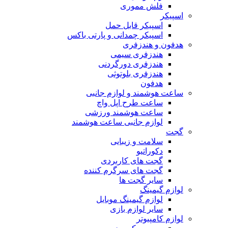
فلش مموری
اسپیکر
اسپیکر قابل حمل
اسپیکر چمدانی و پارتی باکس
هدفون و هندزفری
هندزفری سیمی
هندزفری دورگردنی
هندزفری بلوتوثی
هدفون
ساعت هوشمند و لوازم جانبی
ساعت طرح اپل واچ
ساعت هوشمند ورزشی
لوازم جانبی ساعت هوشمند
گجت
سلامت و زیبایی
دکوراتیو
گجت های کاربردی
گجت های سرگرم کننده
سایر گجت ها
لوازم گیمینگ
لوازم گیمینگ موبایل
سایر لوازم بازی
لوازم کامپیوتر