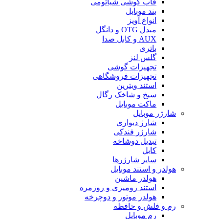
قاب گوشی شیائومی
بند موبایل
انواع آویز
مبدل OTG و دانگل
AUX و کابل صدا
باتری
گلس لنز
تجهیزات گوشی
تجهیزات فروشگاهی
استند ویترین
سیخ و شاخک رگال
ماکت موبایل
شارژر موبایل
شارژ دیواری
شارژر فندکی
تبدیل دوشاخه
کابل
سایر شارژرها
هولدر و استند موبایل
هولدر ماشین
استند رومیزی و روزمره
هولدر موتور و دوچرخه
رم و فلش و حافظه
رم موبایل