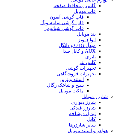
گلس و محافظ صفحه
قاب موبایل
قاب گوشی آیفون
قاب گوشی سامسونگ
قاب گوشی شیائومی
بند موبایل
انواع آویز
مبدل OTG و دانگل
AUX و کابل صدا
باتری
گلس لنز
تجهیزات گوشی
تجهیزات فروشگاهی
استند ویترین
سیخ و شاخک رگال
ماکت موبایل
شارژر موبایل
شارژ دیواری
شارژر فندکی
تبدیل دوشاخه
کابل
سایر شارژرها
هولدر و استند موبایل