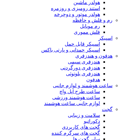
هولدر ماشین
استند رومیزی و روزمره
هولدر موتور و دوچرخه
رم و فلش و حافظه
رم موبایل
فلش مموری
اسپیکر
اسپیکر قابل حمل
اسپیکر چمدانی و پارتی باکس
هدفون و هندزفری
هندزفری سیمی
هندزفری دورگردنی
هندزفری بلوتوثی
هدفون
ساعت هوشمند و لوازم جانبی
ساعت طرح اپل واچ
ساعت هوشمند ورزشی
لوازم جانبی ساعت هوشمند
گجت
سلامت و زیبایی
دکوراتیو
گجت های کاربردی
گجت های سرگرم کننده
سایر گجت ها