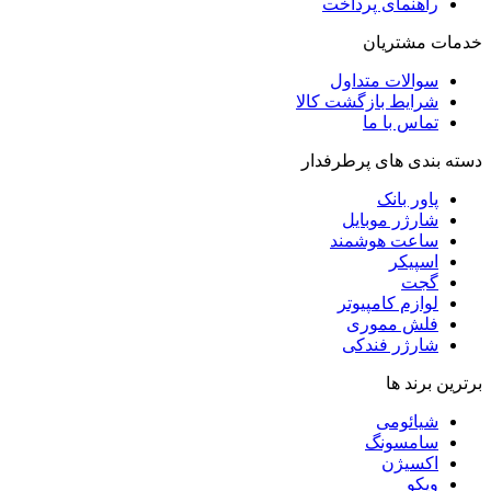
راهنمای پرداخت
خدمات مشتریان
سوالات متداول
شرایط بازگشت کالا
تماس با ما
دسته بندی های پرطرفدار
پاور بانک
شارژر موبایل
ساعت هوشمند
اسپیکر
گجت
لوازم کامپیوتر
فلش مموری
شارژر فندکی
برترین برند ها
شیائومی
سامسونگ
اکسیژن
ویکو