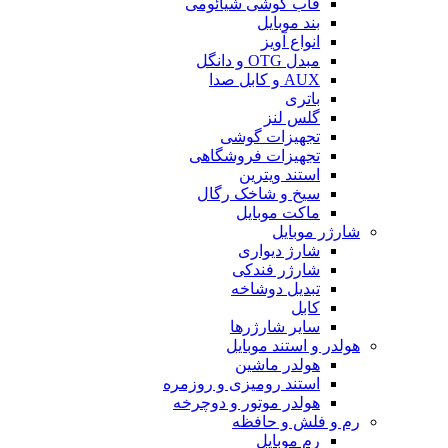
قاب گوشی شیائومی
بند موبایل
انواع آویز
مبدل OTG و دانگل
AUX و کابل صدا
باتری
گلس لنز
تجهیزات گوشی
تجهیزات فروشگاهی
استند ویترین
سیخ و شاخک رگال
ماکت موبایل
شارژر موبایل
شارژ دیواری
شارژر فندکی
تبدیل دوشاخه
کابل
سایر شارژرها
هولدر و استند موبایل
هولدر ماشین
استند رومیزی و روزمره
هولدر موتور و دوچرخه
رم و فلش و حافظه
رم موبایل