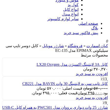
موس و کیبورد
کول پد
انواع کابل
انواع مبدل
سایر لوازم کامپیوتر
صفحه اصلی
بلاگ
پیش فاکتور سبد خرید
0
کیان اسمارت
»
فروشگاه
»
شارژر موبایل
»
کابل دوسر تایپ سی
سیلیکونی EPIMAX مدل EC-135
محصولات مرتبط
کابل 3A لایتنینگ اکسیژن مدل LX20 Oxygen
۳۷۰,۳۷۰
تومان
افزودن به سبد خرید
٪13
کابل تایپ سی به لایتنینگ 30 وات BAVIN مدل CB221
۵۷۰,۰۰۰
تومان
قیمت اصلی: ۵۷۰,۰۰۰ تومان
بود.
۴۹۵,۰۰۰
تومان
قیمت فعلی: ۴۹۵,۰۰۰ تومان.
افزودن به سبد خرید
٪9
شارژر 25 وات دیواری پرووان مدل PWC501 به همراه کابل USB-C