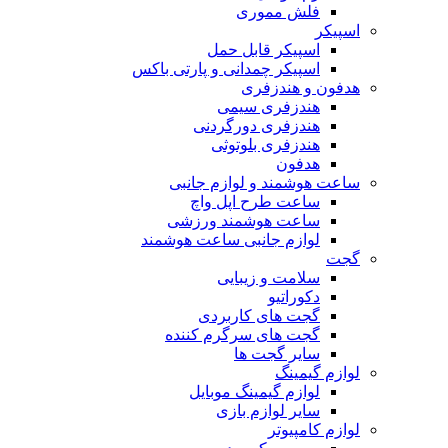
فلش مموری
اسپیکر
اسپیکر قابل حمل
اسپیکر چمدانی و پارتی باکس
هدفون و هندزفری
هندزفری سیمی
هندزفری دورگردنی
هندزفری بلوتوثی
هدفون
ساعت هوشمند و لوازم جانبی
ساعت طرح اپل واچ
ساعت هوشمند ورزشی
لوازم جانبی ساعت هوشمند
گجت
سلامت و زیبایی
دکوراتیو
گجت های کاربردی
گجت های سرگرم کننده
سایر گجت ها
لوازم گیمینگ
لوازم گیمینگ موبایل
سایر لوازم بازی
لوازم کامپیوتر