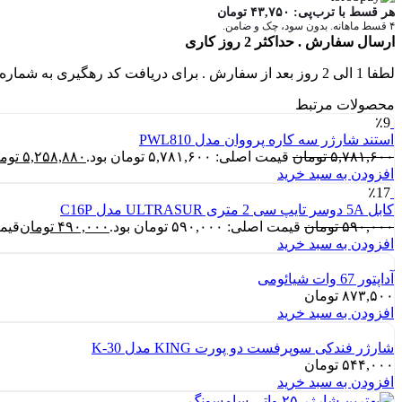
هر قسط با ترب‌پی:
۴۳,۷۵۰
تومان
۴ قسط ماهانه. بدون سود، چک و ضامن.
ارسال سفارش . حداکثر 2 روز کاری
لطفا 1 الی 2 روز بعد از سفارش . برای دریافت کد رهگیری به شماره تماس های سایت زنگ بزنید .
محصولات مرتبط
٪9
استند شارژر سه کاره پرووان مدل PWL810
۵,۷۸۱,۶۰۰
تومان
قیمت اصلی: ۵,۷۸۱,۶۰۰ تومان بود.
۵,۲۵۸,۸۸۰
توم
افزودن به سبد خرید
٪17
کابل 5A دوسر تایپ سی 2 متری ULTRASUR مدل C16P
۵۹۰,۰۰۰
تومان
قیمت اصلی: ۵۹۰,۰۰۰ تومان بود.
۴۹۰,۰۰۰
تومان
قیمت فع
افزودن به سبد خرید
آداپتور 67 وات شیائومی
۸۷۳,۵۰۰
تومان
افزودن به سبد خرید
شارژر فندکی سوپرفست دو پورت KING مدل K-30
۵۴۴,۰۰۰
تومان
افزودن به سبد خرید