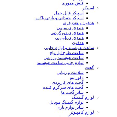
فلش مموری
اسپیکر
اسپیکر قابل حمل
اسپیکر چمدانی و پارتی باکس
هدفون و هندزفری
هندزفری سیمی
هندزفری دورگردنی
هندزفری بلوتوثی
هدفون
ساعت هوشمند و لوازم جانبی
ساعت طرح اپل واچ
ساعت هوشمند ورزشی
لوازم جانبی ساعت هوشمند
گجت
سلامت و زیبایی
دکوراتیو
گجت های کاربردی
گجت های سرگرم کننده
سایر گجت ها
لوازم گیمینگ
لوازم گیمینگ موبایل
سایر لوازم بازی
لوازم کامپیوتر