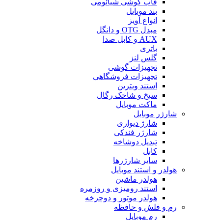
قاب گوشی شیائومی
بند موبایل
انواع آویز
مبدل OTG و دانگل
AUX و کابل صدا
باتری
گلس لنز
تجهیزات گوشی
تجهیزات فروشگاهی
استند ویترین
سیخ و شاخک رگال
ماکت موبایل
شارژر موبایل
شارژ دیواری
شارژر فندکی
تبدیل دوشاخه
کابل
سایر شارژرها
هولدر و استند موبایل
هولدر ماشین
استند رومیزی و روزمره
هولدر موتور و دوچرخه
رم و فلش و حافظه
رم موبایل