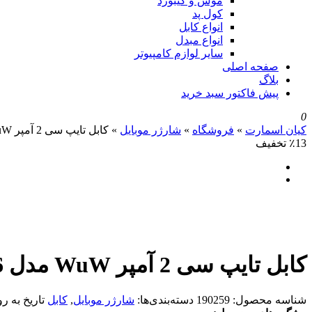
موس و کیبورد
کول پد
انواع کابل
انواع مبدل
سایر لوازم کامپیوتر
صفحه اصلی
بلاگ
پیش فاکتور سبد خرید
0
کیان اسمارت
»
فروشگاه
»
شارژر موبایل
»
کابل تایپ سی 2 آمپر WuW مدل X166
٪13 تخفیف
کابل تایپ سی 2 آمپر WuW مدل X166
شناسه محصول:
190259
دسته‌بندی‌ها:
شارژر موبایل
,
کابل
تاریخ به ر