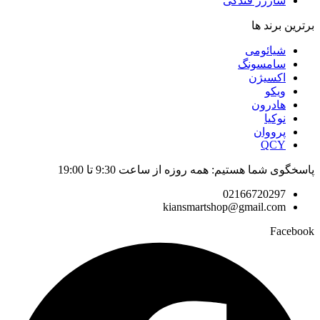
شارژر فندکی
برترین برند ها
شیائومی
سامسونگ
اکسیژن
ویکو
هادرون
نوکیا
پرووان
QCY
پاسخگوی شما هستیم: همه روزه از ساعت 9:30 تا 19:00
02166720297
kiansmartshop@gmail.com
Facebook