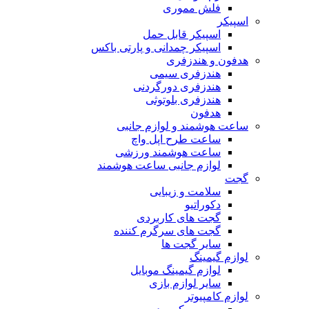
فلش مموری
اسپیکر
اسپیکر قابل حمل
اسپیکر چمدانی و پارتی باکس
هدفون و هندزفری
هندزفری سیمی
هندزفری دورگردنی
هندزفری بلوتوثی
هدفون
ساعت هوشمند و لوازم جانبی
ساعت طرح اپل واچ
ساعت هوشمند ورزشی
لوازم جانبی ساعت هوشمند
گجت
سلامت و زیبایی
دکوراتیو
گجت های کاربردی
گجت های سرگرم کننده
سایر گجت ها
لوازم گیمینگ
لوازم گیمینگ موبایل
سایر لوازم بازی
لوازم کامپیوتر