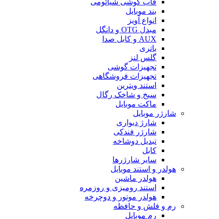
قاب گوشی شیائومی
بند موبایل
انواع آویز
مبدل OTG و دانگل
AUX و کابل صدا
باتری
گلس لنز
تجهیزات گوشی
تجهیزات فروشگاهی
استند ویترین
سیخ و شاخک رگال
ماکت موبایل
شارژر موبایل
شارژ دیواری
شارژر فندکی
تبدیل دوشاخه
کابل
سایر شارژرها
هولدر و استند موبایل
هولدر ماشین
استند رومیزی و روزمره
هولدر موتور و دوچرخه
رم و فلش و حافظه
رم موبایل