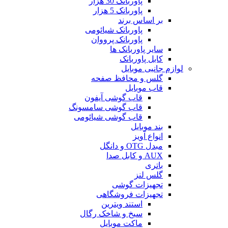
پاوربانک 30 هزار
پاوربانک 5 هزار
بر اساس برند
پاوربانک شیائومی
پاوربانک پرووان
سایر پاوربانک ها
کابل پاوربانک
لوازم جانبی موبایل
گلس و محافظ صفحه
قاب موبایل
قاب گوشی آیفون
قاب گوشی سامسونگ
قاب گوشی شیائومی
بند موبایل
انواع آویز
مبدل OTG و دانگل
AUX و کابل صدا
باتری
گلس لنز
تجهیزات گوشی
تجهیزات فروشگاهی
استند ویترین
سیخ و شاخک رگال
ماکت موبایل