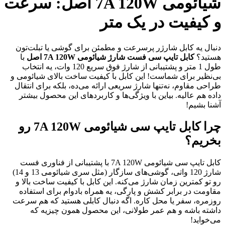
شیائومی 7A 120W اصل: سرعت
و کیفیت در یک متر
دنبال یه کابل شارژر پرسرعت و مطمئن برای گوشی یا تبلت‌تون
هستید؟
کابل تایپ سی فست شارژ شیائومی 7A 120W اصل
با
طول 1 متر و پشتیبانی از شارژ فوق سریع 120 وات، یه انتخاب
بی‌نظیر برای شماست! این کابل با کیفیت ساخت بالای شیائومی و
طراحی مقاوم، نه‌تنها شارژ سریعی ارائه می‌ده، بلکه برای انتقال
داده هم عالیه. بیاین با ویژگی‌ها و کاربردهای این محصول بیشتر
آشنا بشیم!
چرا کابل تایپ سی شیائومی 7A 120W رو
بخریم؟
کابل تایپ سی شیائومی 7A 120W با پشتیبانی از فناوری فست
شارژ 120 واتی، گوشی‌های سازگار (مثل سری شیائومی 13 و 14)
رو تو کمترین زمان شارژ می‌کنه. این کابل با کیفیت ساخت بالا و
مقاومت در برابر کشش و پارگی، یه همراه بادوام برای استفاده
روزمره، سفر یا محل کاره. اگه دنبال کابلی هستید که هم سرعت
داشته باشه و هم عمر طولانی، این محصول همون چیزیه که
می‌خواید!