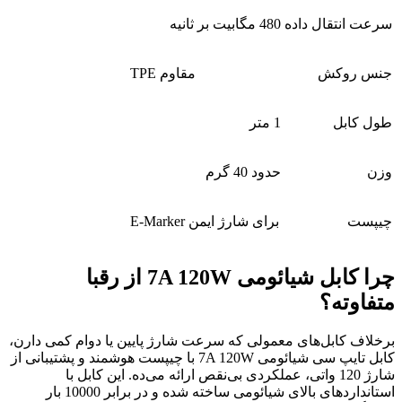
سرعت انتقال داده
480 مگابیت بر ثانیه
جنس روکش
TPE مقاوم
طول کابل
1 متر
وزن
حدود 40 گرم
چیپست
E-Marker برای شارژ ایمن
چرا کابل شیائومی 7A 120W از رقبا
متفاوته؟
برخلاف کابل‌های معمولی که سرعت شارژ پایین یا دوام کمی دارن،
کابل تایپ سی شیائومی 7A 120W با چیپست هوشمند و پشتیبانی از
شارژ 120 واتی، عملکردی بی‌نقص ارائه می‌ده. این کابل با
استانداردهای بالای شیائومی ساخته شده و در برابر 10000 بار