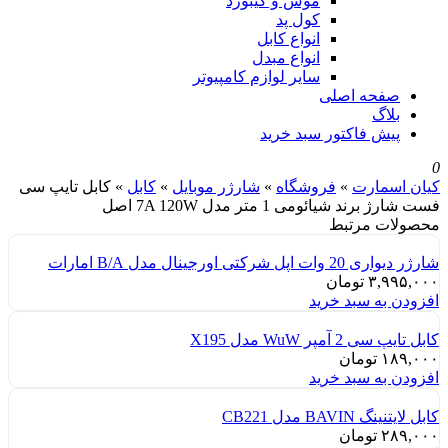
موس و کیبورد
کول پد
انواع کابل
انواع مبدل
سایر لوازم کامپیوتر
صفحه اصلی
بلاگ
پیش فاکتور سبد خرید
0
کیان اسمارت
»
فروشگاه
»
شارژر موبایل
»
کابل
»
کابل تایپ سی
فست شارژ برند شیائومی 1 متر مدل 7A 120W اصل
محصولات مرتبط
شارژر دیواری 20 وات اپل شرکتی اورجینال مدل B/A امارات
۳,۹۹۵,۰۰۰
تومان
افزودن به سبد خرید
کابل تایپ سی 2 آمپر WuW مدل X195
۱۸۹,۰۰۰
تومان
افزودن به سبد خرید
کابل لایتنینگ BAVIN مدل CB221
۲۸۹,۰۰۰
تومان