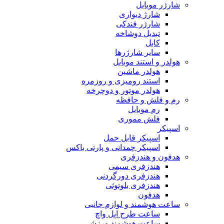
شارژر موبایل
شارژ دیواری
شارژر فندکی
تبدیل دوشاخه
کابل
سایر شارژرها
هولدر و استند موبایل
هولدر ماشین
استند رومیزی و روزمره
هولدر موتور و دوچرخه
رم و فلش و حافظه
رم موبایل
فلش مموری
اسپیکر
اسپیکر قابل حمل
اسپیکر چمدانی و پارتی باکس
هدفون و هندزفری
هندزفری سیمی
هندزفری دورگردنی
هندزفری بلوتوثی
هدفون
ساعت هوشمند و لوازم جانبی
ساعت طرح اپل واچ
ساعت هوشمند ورزشی