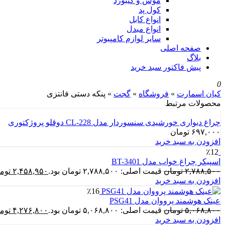
موس و کیبورد
کول پد
انواع کابل
انواع مبدل
سایر لوازم کامپیوتر
صفحه اصلی
بلاگ
پیش فاکتور سبد خرید
0
کیان اسمارت
»
فروشگاه
»
گجت
»
پنکه دستی فانتزی
محصولات مرتبط
چراغ دیواری خورشیدی سنسوردار مدل CL-228 دوقلو پروژکتوری
۶۹۷,۰۰۰
تومان
افزودن به سبد خرید
٪12
اسپیکر چراغ خواب مدل BT-3401
۲,۷۸۸,۵۰۰
تومان
قیمت اصلی: ۲,۷۸۸,۵۰۰ تومان بود.
۲,۴۵۸,۹۵۰
توم
افزودن به سبد خرید
٪16
عینک هوشمند پرووان مدل PSG41
۵,۰۶۸,۸۰۰
تومان
قیمت اصلی: ۵,۰۶۸,۸۰۰ تومان بود.
۴,۲۷۶,۸۰۰
توم
افزودن به سبد خرید