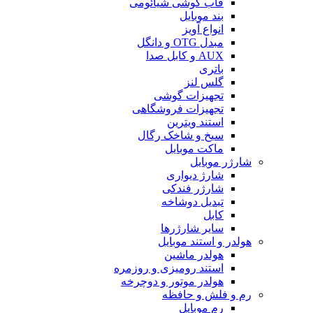
قاب گوشی شیائومی
بند موبایل
انواع آویز
مبدل OTG و دانگل
AUX و کابل صدا
باتری
گلس لنز
تجهیزات گوشی
تجهیزات فروشگاهی
استند ویترین
سیخ و شاخک رگال
ماکت موبایل
شارژر موبایل
شارژ دیواری
شارژر فندکی
تبدیل دوشاخه
کابل
سایر شارژرها
هولدر و استند موبایل
هولدر ماشین
استند رومیزی و روزمره
هولدر موتور و دوچرخه
رم و فلش و حافظه
رم موبایل