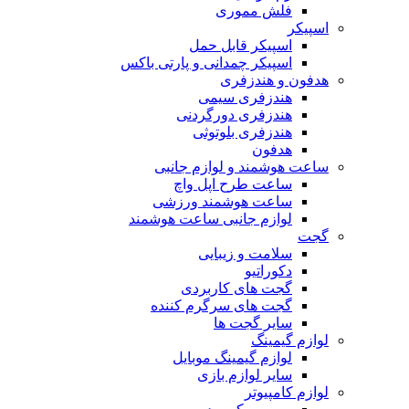
فلش مموری
اسپیکر
اسپیکر قابل حمل
اسپیکر چمدانی و پارتی باکس
هدفون و هندزفری
هندزفری سیمی
هندزفری دورگردنی
هندزفری بلوتوثی
هدفون
ساعت هوشمند و لوازم جانبی
ساعت طرح اپل واچ
ساعت هوشمند ورزشی
لوازم جانبی ساعت هوشمند
گجت
سلامت و زیبایی
دکوراتیو
گجت های کاربردی
گجت های سرگرم کننده
سایر گجت ها
لوازم گیمینگ
لوازم گیمینگ موبایل
سایر لوازم بازی
لوازم کامپیوتر