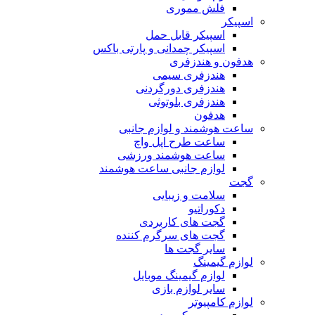
فلش مموری
اسپیکر
اسپیکر قابل حمل
اسپیکر چمدانی و پارتی باکس
هدفون و هندزفری
هندزفری سیمی
هندزفری دورگردنی
هندزفری بلوتوثی
هدفون
ساعت هوشمند و لوازم جانبی
ساعت طرح اپل واچ
ساعت هوشمند ورزشی
لوازم جانبی ساعت هوشمند
گجت
سلامت و زیبایی
دکوراتیو
گجت های کاربردی
گجت های سرگرم کننده
سایر گجت ها
لوازم گیمینگ
لوازم گیمینگ موبایل
سایر لوازم بازی
لوازم کامپیوتر