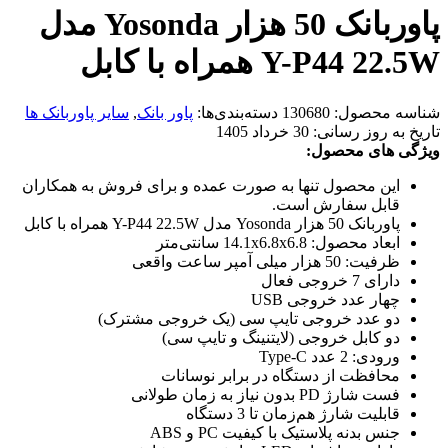
پاوربانک 50 هزار Yosonda مدل
Y-P44 22.5W همراه با کابل
شناسه محصول:
130680
دسته‌بندی‌ها:
پاور بانک
,
سایر پاوربانک ها
تاریخ به روز رسانی:
30 خرداد 1405
ویژگی های محصول:
این محصول تنها به صورت عمده و برای فروش به همکاران
قابل سفارش است.
پاوربانک 50 هزار Yosonda مدل Y-P44 22.5W همراه با کابل
ابعاد محصول: 14.1x6.8x6.8 سانتی‌متر
ظرفیت: 50 هزار میلی آمپر ساعت واقعی
دارای 7 خروجی فعال
چهار عدد خروجی USB
دو عدد خروجی تایپ سی (یک خروجی مشترک)
دو کابل خروجی (لایتنینگ و تایپ سی)
ورودی: 2 عدد Type-C
محافظت از دستگاه در برابر نوسانات
فست شارژ PD بدون نیاز به زمان طولانی
قابلیت شارژ هم‌زمان تا 3 دستگاه
جنس بدنه پلاستیک با کیفیت PC و ABS