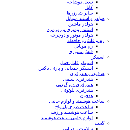
تبدیل دوشاخه
کابل
سایر شارژرها
هولدر و استند موبایل
هولدر ماشین
استند رومیزی و روزمره
هولدر موتور و دوچرخه
رم و فلش و حافظه
رم موبایل
فلش مموری
اسپیکر
اسپیکر قابل حمل
اسپیکر چمدانی و پارتی باکس
هدفون و هندزفری
هندزفری سیمی
هندزفری دورگردنی
هندزفری بلوتوثی
هدفون
ساعت هوشمند و لوازم جانبی
ساعت طرح اپل واچ
ساعت هوشمند ورزشی
لوازم جانبی ساعت هوشمند
گجت
سلامت و زیبایی