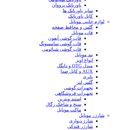
پاوربانک پرووان
سایر پاوربانک ها
کابل پاوربانک
لوازم جانبی موبایل
گلس و محافظ صفحه
قاب موبایل
قاب گوشی آیفون
قاب گوشی سامسونگ
قاب گوشی شیائومی
بند موبایل
انواع آویز
مبدل OTG و دانگل
AUX و کابل صدا
باتری
گلس لنز
تجهیزات گوشی
تجهیزات فروشگاهی
استند ویترین
سیخ و شاخک رگال
ماکت موبایل
شارژر موبایل
شارژ دیواری
شارژر فندکی