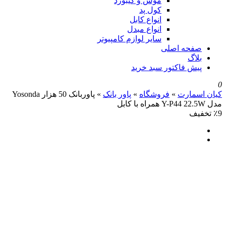
موس و کیبورد
کول پد
انواع کابل
انواع مبدل
سایر لوازم کامپیوتر
صفحه اصلی
بلاگ
پیش فاکتور سبد خرید
0
کیان اسمارت
»
فروشگاه
»
پاور بانک
»
پاوربانک 50 هزار Yosonda
مدل Y-P44 22.5W همراه با کابل
٪9 تخفیف