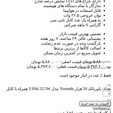
دارای چراغ های LED نمایش درصد شارژ
سازگار با تمام دستگاه های هوشمند
قابل استفاده در هواپیما
توان خروجی ۲۲.۵ وات
به همراه یک عدد کابل تایپ سی
گارانتی 6 ماهه شرکتی
تضمین بهترین قیمت بازار
پشتیبانی عالی ۲۴ ساعته، ۷ روز هفته
بازگشت وجه در صورت عدم رضایت
اصالت کالاها از برترین برندها
تحویل سریع در کمترین زمان ممکن
۵,۸۸۰,۰۰۰
تومان
قیمت اصلی: ۵,۸۸۰,۰۰۰ تومان
بود.
۵,۳۷۳,۶۰۰
تومان
قیمت فعلی: ۵,۳۷۳,۶۰۰ تومان.
فقط 2 عدد در انبار موجود است
تعداد: پاوربانک 50 هزار Yosonda مدل Y-P44 22.5W همراه با کابل
افزودن به سبد خرید
امکان قسط‌بندی برحسب اعتبار ترب‌پی