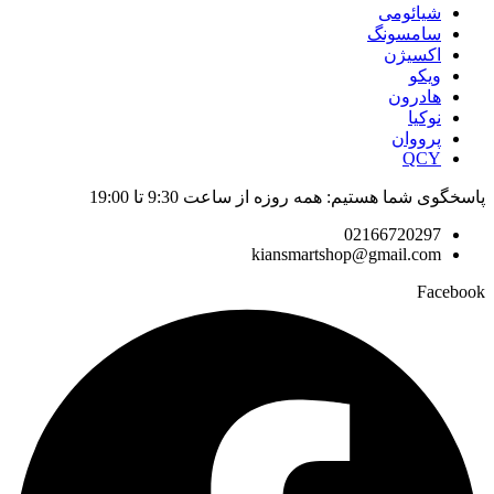
شیائومی
سامسونگ
اکسیژن
ویکو
هادرون
نوکیا
پرووان
QCY
پاسخگوی شما هستیم: همه روزه از ساعت 9:30 تا 19:00
02166720297
kiansmartshop@gmail.com
Facebook