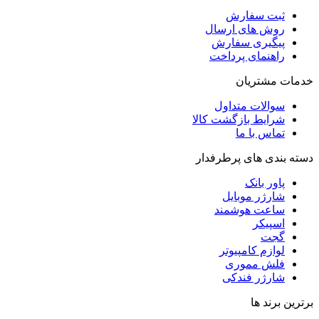
ثبت سفارش
روش‌ های ارسال
پیگیری سفارش
راهنمای پرداخت
خدمات مشتریان
سوالات متداول
شرایط بازگشت کالا
تماس با ما
دسته بندی های پرطرفدار
پاور بانک
شارژر موبایل
ساعت هوشمند
اسپیکر
گجت
لوازم کامپیوتر
فلش مموری
شارژر فندکی
برترین برند ها