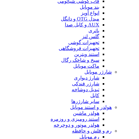
قاب گوشی شیائومی
بند موبایل
انواع آویز
مبدل OTG و دانگل
AUX و کابل صدا
باتری
گلس لنز
تجهیزات گوشی
تجهیزات فروشگاهی
استند ویترین
سیخ و شاخک رگال
ماکت موبایل
شارژر موبایل
شارژ دیواری
شارژر فندکی
تبدیل دوشاخه
کابل
سایر شارژرها
هولدر و استند موبایل
هولدر ماشین
استند رومیزی و روزمره
هولدر موتور و دوچرخه
رم و فلش و حافظه
رم موبایل