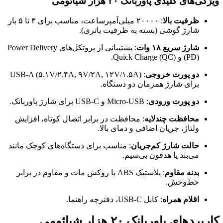
ویژگی‌های کلیدی پاوربانک ۲۰ هزار شیائومی
ظرفیت بالا
: ۲۰۰۰۰ میلی‌آمپرساعت، مناسب برای ۳ تا ۵ بار
شارژ گوشی (بسته به ظرفیت باتری).
شارژ سریع ۱۸ وات
: پشتیبانی از پروتکل‌های Power Delivery
(PD) و Quick Charge (QC).
دو پورت خروجی
: USB-A (۵.۱V/۲.۴A, ۹V/۲A, ۱۲V/۱.۵A)
برای شارژ همزمان دو دستگاه.
دو پورت ورودی
: Micro-USB و USB-C برای شارژ پاوربانک.
محافظت چندلایه
: محافظت در برابر اتصال کوتاه، افزایش
ولتاژ، جریان اضافی و دمای بالا.
حالت شارژ کم‌جریان
: مناسب برای دستگاه‌های کوچک مانند
می‌بند یا هدفون بی‌سیم.
بدنه مقاوم
: پلاستیک ABS با روکش مات و مقاوم در برابر
خط‌وخش.
اقلام همراه
: کابل USB-C، دفترچه راهنما.
کاربردهای پاوربانک ۲۰ هزار شیائومی