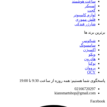
ساعت هوشمند
اسپیکر
گجت
لوازم کامپیوتر
فلش مموری
شارژر فندکی
برترین برند ها
شیائومی
سامسونگ
اکسیژن
ویکو
هادرون
نوکیا
پرووان
QCY
پاسخگوی شما هستیم: همه روزه از ساعت 9:30 تا 19:00
02166720297
kiansmartshop@gmail.com
Facebook