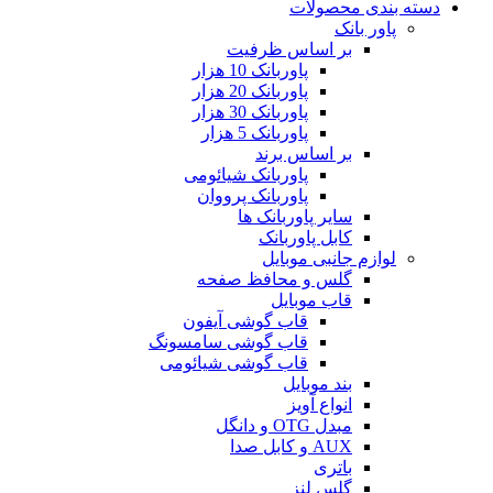
دسته بندی محصولات
پاور بانک
بر اساس ظرفیت
پاوربانک 10 هزار
پاوربانک 20 هزار
پاوربانک 30 هزار
پاوربانک 5 هزار
بر اساس برند
پاوربانک شیائومی
پاوربانک پرووان
سایر پاوربانک ها
کابل پاوربانک
لوازم جانبی موبایل
گلس و محافظ صفحه
قاب موبایل
قاب گوشی آیفون
قاب گوشی سامسونگ
قاب گوشی شیائومی
بند موبایل
انواع آویز
مبدل OTG و دانگل
AUX و کابل صدا
باتری
گلس لنز