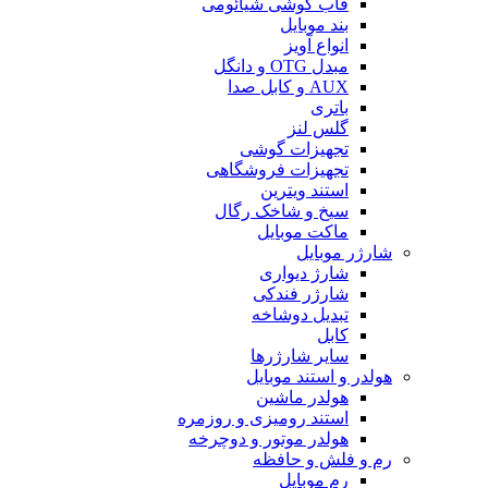
قاب گوشی شیائومی
بند موبایل
انواع آویز
مبدل OTG و دانگل
AUX و کابل صدا
باتری
گلس لنز
تجهیزات گوشی
تجهیزات فروشگاهی
استند ویترین
سیخ و شاخک رگال
ماکت موبایل
شارژر موبایل
شارژ دیواری
شارژر فندکی
تبدیل دوشاخه
کابل
سایر شارژرها
هولدر و استند موبایل
هولدر ماشین
استند رومیزی و روزمره
هولدر موتور و دوچرخه
رم و فلش و حافظه
رم موبایل