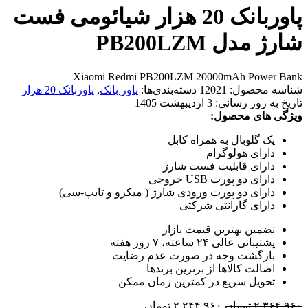
پاوربانک 20 هزار شیائومی فست
شارژ مدل PB200LZM
Xiaomi Redmi PB200LZM 20000mAh Power Bank
شناسه محصول:
12021
دسته‌بندی‌ها:
پاور بانک
,
پاوربانک 20 هزار
تاریخ به روز رسانی:
3 اردیبهشت 1405
ویژگی های محصول:
پک گلوبال به همراه کابل
دارای هولوگرام
دارای قابلیت فست شارژ
دارای دو پورت USB خروجی
دارای دو پورت ورودی شارژ ( میکرو و تایپ-سی)
دارای گارانتی شرکتی
تضمین بهترین قیمت بازار
پشتیبانی عالی ۲۴ ساعته، ۷ روز هفته
بازگشت وجه در صورت عدم رضایت
اصالت کالاها از برترین برندها
تحویل سریع در کمترین زمان ممکن
قیمت
قیمت
۲,۳۶۴,۹۶۰
تومان
۲,۲۴۴,۹۶۰
تومان