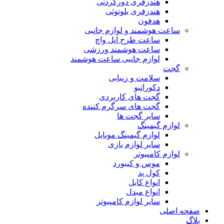
هندزفری دورگردنی
هندزفری بلوتوثی
هدفون
ساعت هوشمند و لوازم جانبی
ساعت طرح اپل واچ
ساعت هوشمند ورزشی
لوازم جانبی ساعت هوشمند
گجت
سلامت و زیبایی
دکوراتیو
گجت های کاربردی
گجت های سرگرم کننده
سایر گجت ها
لوازم گیمینگ
لوازم گیمینگ موبایل
سایر لوازم بازی
لوازم کامپیوتر
موس و کیبورد
کول پد
انواع کابل
انواع مبدل
سایر لوازم کامپیوتر
صفحه اصلی
بلاگ