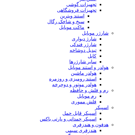
تجهیزات گوشی
تجهیزات فروشگاهی
استند ویترین
سیخ و شاخک رگال
ماکت موبایل
شارژر موبایل
شارژ دیواری
شارژر فندکی
تبدیل دوشاخه
کابل
سایر شارژرها
هولدر و استند موبایل
هولدر ماشین
استند رومیزی و روزمره
هولدر موتور و دوچرخه
رم و فلش و حافظه
رم موبایل
فلش مموری
اسپیکر
اسپیکر قابل حمل
اسپیکر چمدانی و پارتی باکس
هدفون و هندزفری
هندزفری سیمی