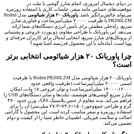
در دنیای دیجیتال امروزی، اتمام شارژ گوشی یا تبلت در
موقعیت‌های حساس مانند سفر، جلسات کاری یا استفاده روزمره
می‌تواند چالش‌برانگیز باشد.
پاوربانک ۲۰ هزار شیائومی
مدل Redmi
PB200LZM با ظرفیت ۲۰۰۰۰ میلی‌آمپرساعت و فناوری شارژ
سریع، راه‌حلی مطمئن برای تأمین انرژی دستگاه‌های شما ارائه
می‌دهد. این پاوربانک با طراحی مقاوم، دو پورت خروجی و پشتیبانی
از پروتکل‌های شارژ سریع، انتخابی ایده‌آل برای کاربران حرفه‌ای و
پویا است. آماده‌اید با این محصول قدرتمند آشنا شوید؟
چرا پاوربانک ۲۰ هزار شیائومی انتخابی برتر
است؟
پاوربانک ۲۰ هزار شیائومی مدل Redmi PB200LZM با ظرفیت
اسمی ۲۰۰۰۰ میلی‌آمپرساعت (ظرفیت واقعی حدود
۱۲۰۰۰-۱۴۰۰۰ میلی‌آمپرساعت) و توان خروجی ۱۸ وات، امکان
شارژ سریع گوشی‌های هوشمند، تبلت‌ها و سایر دستگاه‌های USB را
فراهم می‌کند. بدنه مقاوم از جنس پلاستیک ABS، وزن حدود ۴۷۰
گرم و طراحی جمع‌وجور (۱۵۰×۷۳.۶×۲۷.۳ میلی‌متر) آن را برای
استفاده روزمره و سفر مناسب کرده است. این محصول با گارانتی
اصالت و سلامت فیزیکی، اطمینان خاطر شما را از کیفیت و دوام
تضمین می‌کند.