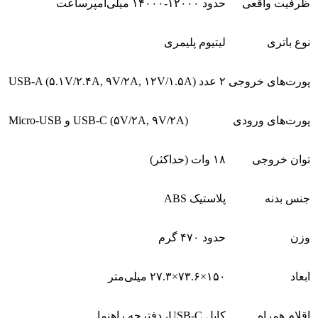
ظرفیت واقعی
حدود ۱۲۰۰۰-۱۴۰۰۰ میلی‌آمپرساعت
نوع باتری
لیتیوم پلیمری
پورت‌های خروجی
۲ عدد USB-A (۵.۱V/۲.۴A, ۹V/۲A, ۱۲V/۱.۵A)
پورت‌های ورودی
Micro-USB و USB-C (۵V/۲A, ۹V/۲A)
توان خروجی
۱۸ وات (حداکثر)
جنس بدنه
پلاستیک ABS
وزن
حدود ۴۷۰ گرم
ابعاد
۱۵۰×۷۳.۶×۲۷.۳ میلی‌متر
اقلام همراه
کابل USB-C، دفترچه راهنما