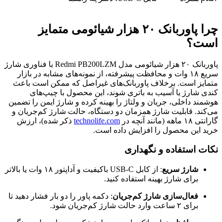
چرا پاوربانک ۲۰ هزار شیائومی متمایز
است؟
پاوربانک ۲۰ هزار شیائومی مدل Redmi PB200LZM با فناوری شارژ
سریع ۱۸ وات و محافظت پیشرفته، از نمونه‌های مشابه در بازار
متمایز است. برخلاف پاوربانک‌های غیراصل که ممکن است باعث
کندی شارژ یا آسیب به باتری شوند، این محصول با چیپ‌های
هوشمند داخلی، جریان و ولتاژ را بهینه کرده و شارژ ایمن را تضمین
می‌کند. قابلیت شارژ همزمان دو دستگاه، حالت شارژ کم‌جریان و
گارانتی ۱۸ ماهه (مانند آنچه در
technolife.com
ذکر شده)، ارزش
خرید این محصول را افزایش داده است.
نکات استفاده و نگهداری
شارژ سریع
: از کابل USB-C باکیفیت و آداپتور ۱۸ وات یا بالاتر
برای شارژ بهینه استفاده کنید.
فعال‌سازی شارژ کم‌جریان
: دکمه پاور را دو بار فشار دهید تا
برای ۲ ساعت وارد حالت شارژ کم‌جریان شود.