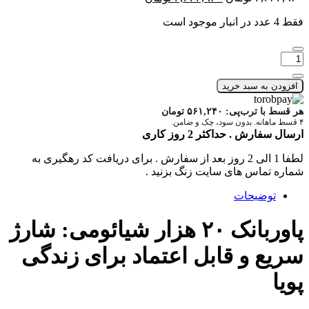
اصلی:
فعلی:
فقط 4 عدد در انبار موجود است
۲,۳۶۴,۹۶۰ تومان
۲,۲۴۴,۹۶۰ تومان.
بود.
تعداد:
پاوربانک
20
افزودن به سبد خرید
هزار
شیائومی
هر قسط با ترب‌پی:
۵۶۱,۲۴۰
تومان
فست
۴ قسط ماهانه. بدون سود، چک و ضامن.
ارسال سفارش . حداکثر 2 روز کاری
شارژ
مدل
لطفا 1 الی 2 روز بعد از سفارش . برای دریافت کد رهگیری به
PB200LZM
شماره تماس های سایت زنگ بزنید .
توضیحات
پاوربانک ۲۰ هزار شیائومی: شارژ
سریع و قابل اعتماد برای زندگی
پویا