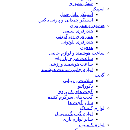
فلش مموری
اسپیکر
اسپیکر قابل حمل
اسپیکر چمدانی و پارتی باکس
هدفون و هندزفری
هندزفری سیمی
هندزفری دورگردنی
هندزفری بلوتوثی
هدفون
ساعت هوشمند و لوازم جانبی
ساعت طرح اپل واچ
ساعت هوشمند ورزشی
لوازم جانبی ساعت هوشمند
گجت
سلامت و زیبایی
دکوراتیو
گجت های کاربردی
گجت های سرگرم کننده
سایر گجت ها
لوازم گیمینگ
لوازم گیمینگ موبایل
سایر لوازم بازی
لوازم کامپیوتر