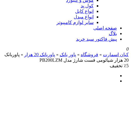
موس و کیبورد
کول پد
انواع کابل
انواع مبدل
سایر لوازم کامپیوتر
صفحه اصلی
بلاگ
پیش فاکتور سبد خرید
0
کیان اسمارت
»
فروشگاه
»
پاور بانک
»
پاوربانک 20 هزار
»
پاوربانک
20 هزار شیائومی فست شارژ مدل PB200LZM
٪5 تخفیف