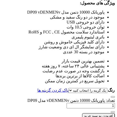
ویژگی های محصول:
پاوربانک 10000 دنمن مدل DP09 vDENMENv
موجود در دو رنگ سفید و مشکی
دارای دو خروجی USB
توان خروجی 10.5 وات
استاندارد سلامت محصول FCC , CE و RoHS
باتری لیتیوم پلیمری
دارای کلید فیزیکی خاموش و روشن
دارای نمایشگر ال ای دی وضعیت شارژ
موجود در بسته 30 عددی
تضمین بهترین قیمت بازار
پشتیبانی عالی ۲۴ ساعته، ۷ روز هفته
بازگشت وجه در صورت عدم رضایت
اصالت کالاها از برترین برندها
تحویل سریع در کمترین زمان ممکن
رنگ
پاک کردن گزینه ها
تعداد: پاوربانک 10000 دنمن vDENMENv مدل DP09
افزودن به سبد خرید