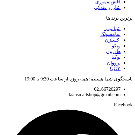
فلش مموری
شارژر فندکی
برترین برند ها
شیائومی
سامسونگ
اکسیژن
ویکو
هادرون
نوکیا
پرووان
QCY
پاسخگوی شما هستیم: همه روزه از ساعت 9:30 تا 19:00
02166720297
kiansmartshop@gmail.com
Facebook