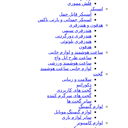
فلش مموری
اسپیکر
اسپیکر قابل حمل
اسپیکر چمدانی و پارتی باکس
هدفون و هندزفری
هندزفری سیمی
هندزفری دورگردنی
هندزفری بلوتوثی
هدفون
ساعت هوشمند و لوازم جانبی
ساعت طرح اپل واچ
ساعت هوشمند ورزشی
لوازم جانبی ساعت هوشمند
گجت
سلامت و زیبایی
دکوراتیو
گجت های کاربردی
گجت های سرگرم کننده
سایر گجت ها
لوازم گیمینگ
لوازم گیمینگ موبایل
سایر لوازم بازی
لوازم کامپیوتر