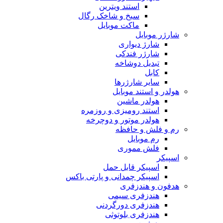
استند ویترین
سیخ و شاخک رگال
ماکت موبایل
شارژر موبایل
شارژ دیواری
شارژر فندکی
تبدیل دوشاخه
کابل
سایر شارژرها
هولدر و استند موبایل
هولدر ماشین
استند رومیزی و روزمره
هولدر موتور و دوچرخه
رم و فلش و حافظه
رم موبایل
فلش مموری
اسپیکر
اسپیکر قابل حمل
اسپیکر چمدانی و پارتی باکس
هدفون و هندزفری
هندزفری سیمی
هندزفری دورگردنی
هندزفری بلوتوثی