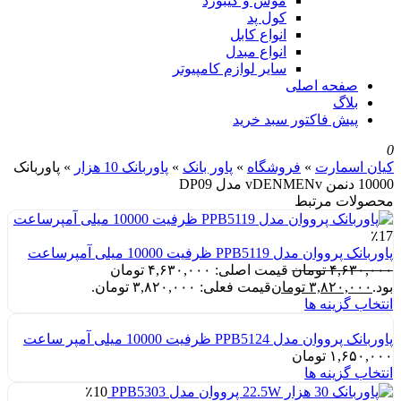
موس و کیبورد
کول پد
انواع کابل
انواع مبدل
سایر لوازم کامپیوتر
صفحه اصلی
بلاگ
پیش فاکتور سبد خرید
0
کیان اسمارت
»
فروشگاه
»
پاور بانک
»
پاوربانک 10 هزار
»
پاوربانک
10000 دنمن vDENMENv مدل DP09
محصولات مرتبط
٪17
پاوربانک پرووان مدل PPB5119 ظرفیت 10000 میلی آمپرساعت
۴,۶۳۰,۰۰۰
تومان
قیمت اصلی: ۴,۶۳۰,۰۰۰ تومان
بود.
۳,۸۲۰,۰۰۰
تومان
قیمت فعلی: ۳,۸۲۰,۰۰۰ تومان.
انتخاب گزینه ها
پاوربانک پرووان مدل PPB5124 ظرفیت 10000 میلی آمپر ساعت
۱,۶۵۰,۰۰۰
تومان
انتخاب گزینه ها
٪10