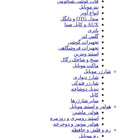
قاب گوشی شیائومی
بند موبایل
انواع آویز
مبدل OTG و دانگل
AUX و کابل صدا
باتری
گلس لنز
تجهیزات گوشی
تجهیزات فروشگاهی
استند ویترین
سیخ و شاخک رگال
ماکت موبایل
شارژر موبایل
شارژ دیواری
شارژر فندکی
تبدیل دوشاخه
کابل
سایر شارژرها
هولدر و استند موبایل
هولدر ماشین
استند رومیزی و روزمره
هولدر موتور و دوچرخه
رم و فلش و حافظه
رم موبایل