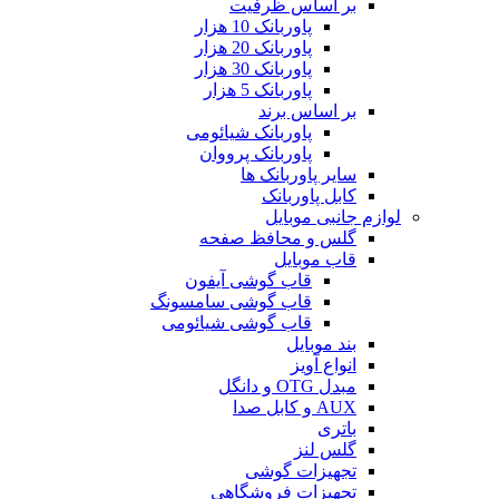
بر اساس ظرفیت
پاوربانک 10 هزار
پاوربانک 20 هزار
پاوربانک 30 هزار
پاوربانک 5 هزار
بر اساس برند
پاوربانک شیائومی
پاوربانک پرووان
سایر پاوربانک ها
کابل پاوربانک
لوازم جانبی موبایل
گلس و محافظ صفحه
قاب موبایل
قاب گوشی آیفون
قاب گوشی سامسونگ
قاب گوشی شیائومی
بند موبایل
انواع آویز
مبدل OTG و دانگل
AUX و کابل صدا
باتری
گلس لنز
تجهیزات گوشی
تجهیزات فروشگاهی