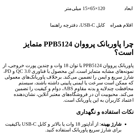
ابعاد
120×65×15 میلی‌متر
اقلام همراه
کابل USB-C، دفترچه راهنما
چرا پاوربانک پرووان PPB5124 متمایز
است؟
پاوربانک پرووان PPB5124 با توان 18 وات و چندین پورت خروجی، از
نمونه‌های مشابه متمایز است. این محصول با فناوری QC 3.0 و PD،
شارژ سریع و ایمن را تضمین می‌کند. برخلاف پاوربانک‌های معمولی
که ممکن است سرعت یا ایمنی پایینی داشته باشند، سیستم
محافظت چندلایه و بدنه مقاوم ABS، دوام و کیفیت را تضمین
می‌کند. محبوبیت آن در فروشگاه‌های معتبر آنلاین، نشان‌دهنده
اعتماد کاربران به این پاوربانک است.
نکات استفاده و نگهداری
شارژ بهینه
: از آداپتور 18 وات یا بالاتر و کابل USB-C باکیفیت
برای شارژ سریع پاوربانک استفاده کنید.