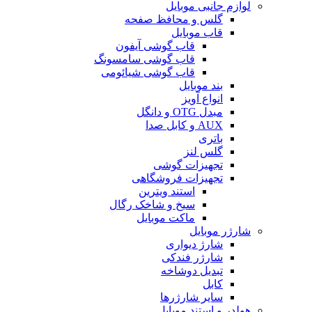
لوازم جانبی موبایل
گلس و محافظ صفحه
قاب موبایل
قاب گوشی آیفون
قاب گوشی سامسونگ
قاب گوشی شیائومی
بند موبایل
انواع آویز
مبدل OTG و دانگل
AUX و کابل صدا
باتری
گلس لنز
تجهیزات گوشی
تجهیزات فروشگاهی
استند ویترین
سیخ و شاخک رگال
ماکت موبایل
شارژر موبایل
شارژ دیواری
شارژر فندکی
تبدیل دوشاخه
کابل
سایر شارژرها
هولدر و استند موبایل