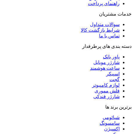
راهنمای پرداخت
خدمات مشتریان
سوالات متداول
شرایط بازگشت کالا
تماس با ما
دسته بندی های پرطرفدار
پاور بانک
شارژر موبایل
ساعت هوشمند
اسپیکر
گجت
لوازم کامپیوتر
فلش مموری
شارژر فندکی
برترین برند ها
شیائومی
سامسونگ
اکسیژن