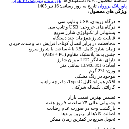
شناسه محصول:
N/A
دسته‌بندی‌ها:
پاور بانک
,
پاوربانک 10 هزار
,
پاوربانک پرووان
تاریخ به روز رسانی:
16 تیر 1405
ویژگی های محصول:
درگاه ورودی: USB و تایپ سی
درگاه های خروجی: USB و تایپ سی
پشتیبانی از تکنولوژی شارژ سریع
قابلیت شارژ هم‌زمان چند دستگاه
محافظت در برابر اتصال کوتاه، افزایش دما و شدت‌جریان
زمان شارژ کامل: 3.5 تا 4 ساعت با شارژ سریع
جنس بدنه: پلاستیک مقاوم (ABS + PC)
دارای نشانگر LED میزان شارژ
ابعاد: 13.9x6.8x1.6 سانتی متر
وزن: 231 گرم
موجود در رنگ مشکی
اقلام همراه: کابل Type-C، دفترچه راهنما
گارانتی یکساله شرکتی
تضمین بهترین قیمت بازار
پشتیبانی عالی ۲۴ ساعته، ۷ روز هفته
بازگشت وجه در صورت عدم رضایت
اصالت کالاها از برترین برندها
تحویل سریع در کمترین زمان ممکن