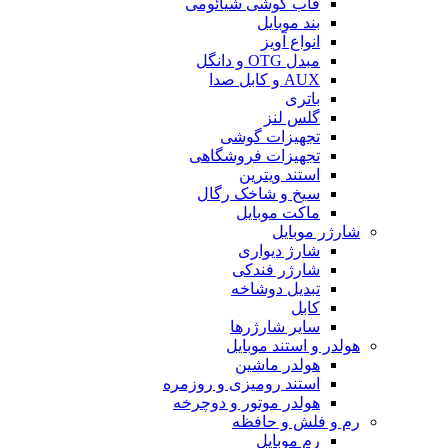
قاب گوشی شیائومی
بند موبایل
انواع آویز
مبدل OTG و دانگل
AUX و کابل صدا
باتری
گلس لنز
تجهیزات گوشی
تجهیزات فروشگاهی
استند ویترین
سیخ و شاخک رگال
ماکت موبایل
شارژر موبایل
شارژ دیواری
شارژر فندکی
تبدیل دوشاخه
کابل
سایر شارژرها
هولدر و استند موبایل
هولدر ماشین
استند رومیزی و روزمره
هولدر موتور و دوچرخه
رم و فلش و حافظه
رم موبایل