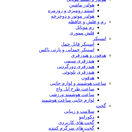
هولدر ماشین
استند رومیزی و روزمره
هولدر موتور و دوچرخه
رم و فلش و حافظه
رم موبایل
فلش مموری
اسپیکر
اسپیکر قابل حمل
اسپیکر چمدانی و پارتی باکس
هدفون و هندزفری
هندزفری سیمی
هندزفری دورگردنی
هندزفری بلوتوثی
هدفون
ساعت هوشمند و لوازم جانبی
ساعت طرح اپل واچ
ساعت هوشمند ورزشی
لوازم جانبی ساعت هوشمند
گجت
سلامت و زیبایی
دکوراتیو
گجت های کاربردی
گجت های سرگرم کننده