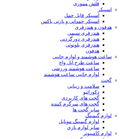
فلش مموری
اسپیکر
اسپیکر قابل حمل
اسپیکر چمدانی و پارتی باکس
هدفون و هندزفری
هندزفری سیمی
هندزفری دورگردنی
هندزفری بلوتوثی
هدفون
ساعت هوشمند و لوازم جانبی
ساعت طرح اپل واچ
ساعت هوشمند ورزشی
لوازم جانبی ساعت هوشمند
گجت
سلامت و زیبایی
دکوراتیو
گجت های کاربردی
گجت های سرگرم کننده
سایر گجت ها
لوازم گیمینگ
لوازم گیمینگ موبایل
سایر لوازم بازی
لوازم کامپیوتر