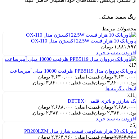
از عملکرد بی‌نقص دستگاه‌های خود اطمینان حاصل کنید!
رنگ
سفید, مشکی
محصولات مرتبط
پاوربانک 10 هزار فست 22.5W اکسیژن مدل OX-110
۱,۸۸۱,۷۹۲
تومان
افزودن به سبد خرید
٪17
پاوربانک پرووان مدل PPB5119 ظرفیت 10000 میلی آمپرساعت
۴,۶۳۰,۰۰۰
تومان
قیمت اصلی: ۴,۶۳۰,۰۰۰ تومان
بود.
۳,۸۲۰,۰۰۰
تومان
قیمت فعلی: ۳,۸۲۰,۰۰۰ تومان.
انتخاب گزینه ها
٪11
پک شارژر و باتری قلمی +DETEX
۲,۶۸۸,۰۰۰
تومان
قیمت اصلی: ۲,۶۸۸,۰۰۰ تومان
بود.
۲,۳۸۲,۰۰۰
تومان
قیمت فعلی: ۲,۳۸۲,۰۰۰ تومان.
افزودن به سبد خرید
٪5
پاوربانک 20 هزار شیائومی فست شارژ مدل PB200LZM
۲,۳۶۴,۹۶۰
تومان
قیمت اصلی: ۲,۳۶۴,۹۶۰ تومان