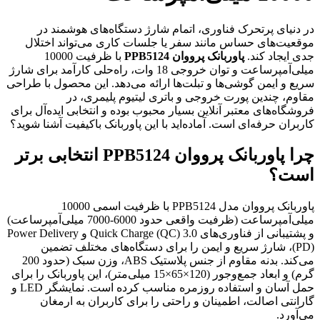
در دنیای پرتحرک فناوری، اتمام شارژ دستگاه‌های هوشمند در
موقعیت‌های حساس مانند سفر یا جلسات کاری می‌تواند اختلال
جدی ایجاد کند.
پاوربانک پرووان PPB5124
با ظرفیت 10000
میلی‌آمپرساعت و توان خروجی 18 وات، راه‌حلی کارآمد برای شارژ
سریع و ایمن گوشی‌ها و تبلت‌ها ارائه می‌دهد. این محصول با طراحی
مقاوم، چندین پورت خروجی و باتری لیتیوم پلیمری، در
فروشگاه‌های معتبر آنلاین بسیار محبوب بوده و انتخابی ایده‌آل برای
کاربران حرفه‌ای است. آماده‌اید با این پاوربانک باکیفیت آشنا شوید؟
چرا پاوربانک پرووان PPB5124 انتخابی برتر
است؟
پاوربانک پرووان مدل PPB5124 با ظرفیت اسمی 10000
میلی‌آمپرساعت (ظرفیت واقعی حدود 6000-7000 میلی‌آمپرساعت)
و پشتیبانی از فناوری‌های Quick Charge (QC) 3.0 و Power Delivery
(PD)، شارژ سریع و ایمن را برای دستگاه‌های مختلف تضمین
می‌کند. بدنه مقاوم از جنس پلاستیک ABS، وزن سبک (حدود 200
گرم) و ابعاد جمع‌وجور (120×65×15 میلی‌متر)، این پاوربانک را برای
حمل آسان و استفاده روزمره مناسب کرده است. نمایشگر LED و
گارانتی اصالت، اطمینان و راحتی را برای کاربران به ارمغان
می‌آورد.