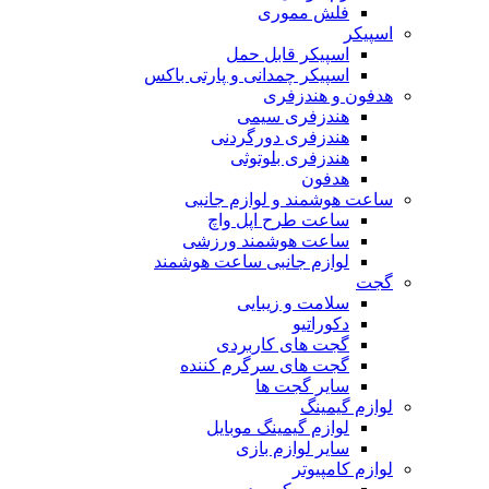
فلش مموری
اسپیکر
اسپیکر قابل حمل
اسپیکر چمدانی و پارتی باکس
هدفون و هندزفری
هندزفری سیمی
هندزفری دورگردنی
هندزفری بلوتوثی
هدفون
ساعت هوشمند و لوازم جانبی
ساعت طرح اپل واچ
ساعت هوشمند ورزشی
لوازم جانبی ساعت هوشمند
گجت
سلامت و زیبایی
دکوراتیو
گجت های کاربردی
گجت های سرگرم کننده
سایر گجت ها
لوازم گیمینگ
لوازم گیمینگ موبایل
سایر لوازم بازی
لوازم کامپیوتر