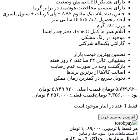
دارای نشانگر LED نمایش وضعیت
دارای سیستم محافظت هوشمند در برابر گرما
جنس بدنه: پلاستیک مقاوم ABS + پلی‌کربنات + سلول پلیمری
ابعاد محصول: 10.6x6.7x2 سانتی متر
وزن: 222 گرم
اقلام همراه: کابل Type-C، دفترچه راهنما
موجود در رنگ مشکی
گارانتی یکساله شرکتی
تضمین بهترین قیمت بازار
پشتیبانی عالی ۲۴ ساعته، ۷ روز هفته
بازگشت وجه در صورت عدم رضایت
اصالت کالاها از برترین برندها
تحویل سریع در کمترین زمان ممکن
۵,۷۴۹,۹۲۰
تومان
قیمت اصلی: ۵,۷۴۹,۹۲۰ تومان
بود.
۴,۳۵۶,۰۰۰
تومان
قیمت فعلی: ۴,۳۵۶,۰۰۰ تومان.
فقط 1 عدد در انبار موجود است
افزودن به سبد خرید
هر قسط با ترب‌پی:
۱,۰۸۹,۰۰۰
تومان
۴ قسط ماهانه. بدون سود، چک و ضامن.
ارسال سفارش . حداکثر 2 روز کاری