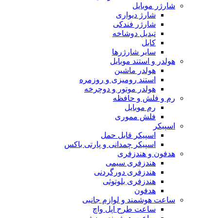
شارژر موبایل
شارژ دیواری
شارژر فندکی
تبدیل دوشاخه
کابل
سایر شارژرها
هولدر و استند موبایل
هولدر ماشین
استند رومیزی و روزمره
هولدر موتور و دوچرخه
رم و فلش و حافظه
رم موبایل
فلش مموری
اسپیکر
اسپیکر قابل حمل
اسپیکر چمدانی و پارتی باکس
هدفون و هندزفری
هندزفری سیمی
هندزفری دورگردنی
هندزفری بلوتوثی
هدفون
ساعت هوشمند و لوازم جانبی
ساعت طرح اپل واچ