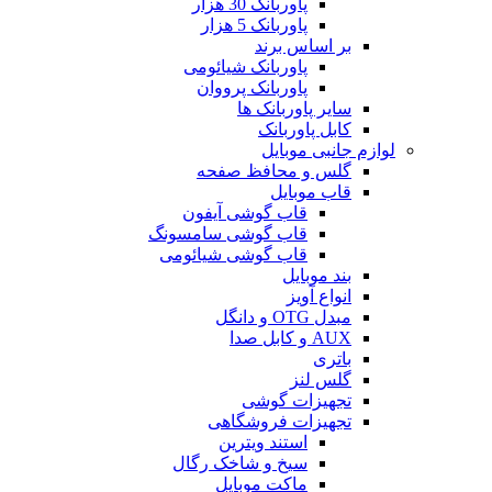
پاوربانک 30 هزار
پاوربانک 5 هزار
بر اساس برند
پاوربانک شیائومی
پاوربانک پرووان
سایر پاوربانک ها
کابل پاوربانک
لوازم جانبی موبایل
گلس و محافظ صفحه
قاب موبایل
قاب گوشی آیفون
قاب گوشی سامسونگ
قاب گوشی شیائومی
بند موبایل
انواع آویز
مبدل OTG و دانگل
AUX و کابل صدا
باتری
گلس لنز
تجهیزات گوشی
تجهیزات فروشگاهی
استند ویترین
سیخ و شاخک رگال
ماکت موبایل