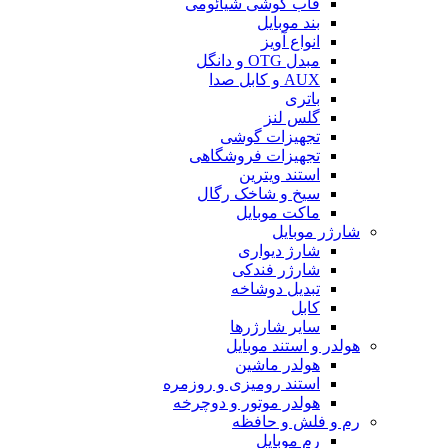
قاب گوشی شیائومی
بند موبایل
انواع آویز
مبدل OTG و دانگل
AUX و کابل صدا
باتری
گلس لنز
تجهیزات گوشی
تجهیزات فروشگاهی
استند ویترین
سیخ و شاخک رگال
ماکت موبایل
شارژر موبایل
شارژ دیواری
شارژر فندکی
تبدیل دوشاخه
کابل
سایر شارژرها
هولدر و استند موبایل
هولدر ماشین
استند رومیزی و روزمره
هولدر موتور و دوچرخه
رم و فلش و حافظه
رم موبایل