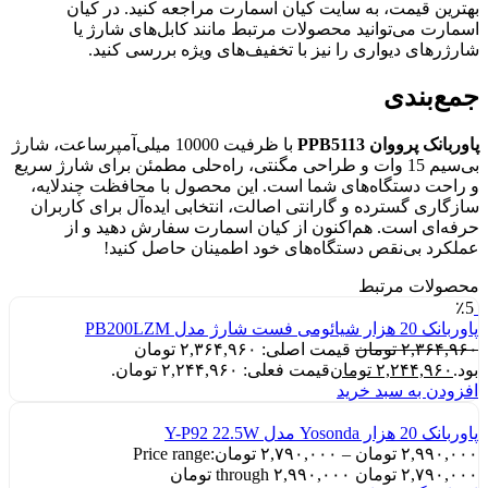
بهترین قیمت، به سایت کیان اسمارت مراجعه کنید. در کیان
اسمارت می‌توانید محصولات مرتبط مانند کابل‌های شارژ یا
شارژرهای دیواری را نیز با تخفیف‌های ویژه بررسی کنید.
جمع‌بندی
پاوربانک پرووان PPB5113
با ظرفیت 10000 میلی‌آمپرساعت، شارژ
بی‌سیم 15 وات و طراحی مگنتی، راه‌حلی مطمئن برای شارژ سریع
و راحت دستگاه‌های شما است. این محصول با محافظت چندلایه،
سازگاری گسترده و گارانتی اصالت، انتخابی ایده‌آل برای کاربران
حرفه‌ای است. هم‌اکنون از کیان اسمارت سفارش دهید و از
عملکرد بی‌نقص دستگاه‌های خود اطمینان حاصل کنید!
محصولات مرتبط
٪5
پاوربانک 20 هزار شیائومی فست شارژ مدل PB200LZM
۲,۳۶۴,۹۶۰
تومان
قیمت اصلی: ۲,۳۶۴,۹۶۰ تومان
بود.
۲,۲۴۴,۹۶۰
تومان
قیمت فعلی: ۲,۲۴۴,۹۶۰ تومان.
افزودن به سبد خرید
پاوربانک 20 هزار Yosonda مدل Y-P92 22.5W
۲,۹۹۰,۰۰۰
تومان
–
۲,۷۹۰,۰۰۰
تومان
Price range:
۲,۷۹۰,۰۰۰ تومان through ۲,۹۹۰,۰۰۰ تومان