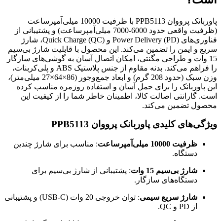
پاوربانک پرووان PPB5113 با ظرفیت 10000 میلی‌آمپرساعت
(ظرفیت واقعی حدود 6000-7000 میلی‌آمپرساعت) و پشتیبانی از
فناوری‌های Power Delivery (PD) و Quick Charge (QC)، شارژ
سریع و ایمن را تضمین می‌کند. این محصول با قابلیت شارژ بی‌سیم
15 وات و طراحی مگنتی، امکان اتصال آسان به گوشی‌های سازگار
را فراهم می‌کند. بدنه مقاوم از جنس پلاستیک ABS و پلی‌کربنات،
وزن سبک (حدود 208 گرم) و ابعاد جمع‌وجور (86×64×27 میلی‌متر)،
این پاوربانک را برای حمل آسان و استفاده روزمره مناسب کرده
است. گارانتی اصالت کالا، اطمینان خاطر شما را از کیفیت این
محصول تضمین می‌کند.
ویژگی‌های کلیدی پاوربانک پرووان PPB5113
ظرفیت 10000 میلی‌آمپرساعت
: مناسب برای شارژ چندین
دستگاه.
شارژ بی‌سیم 15 وات
: پشتیبانی از شارژ بی‌سیم برای
دستگاه‌های سازگار.
شارژ سریع سیمی
: توان خروجی 20 وات (USB-C) و پشتیبانی
از PD و QC.