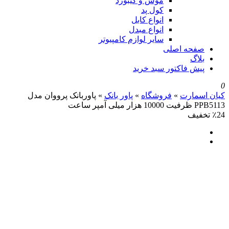
موس و کیبورد
کول پد
انواع کابل
انواع مبدل
سایر لوازم کامپیوتر
صفحه اصلی
بلاگ
پیش فاکتور سبد خرید
0
کیان اسمارت
»
فروشگاه
»
پاور بانک
»
پاوربانک پرووان مدل
PPB5113 ظرفیت 10000 هزار میلی آمپر ساعت
٪24 تخفیف