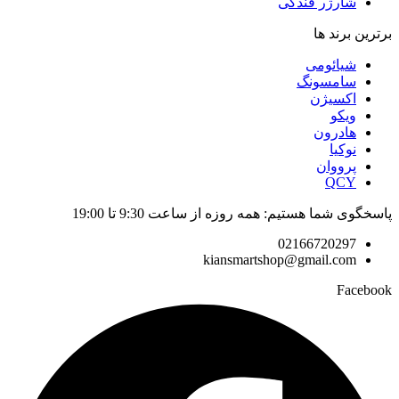
شارژر فندکی
برترین برند ها
شیائومی
سامسونگ
اکسیژن
ویکو
هادرون
نوکیا
پرووان
QCY
پاسخگوی شما هستیم: همه روزه از ساعت 9:30 تا 19:00
02166720297
kiansmartshop@gmail.com
Facebook