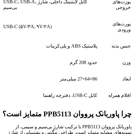
پورت‌های
USB-C، USB-A، کابل لایتنینگ داخلی، شارژ
خروجی
بی‌سیم
پورت‌های
USB-C (۵V/۳A, ۹V/۲A)
ورودی
جنس بدنه
پلاستیک ABS و پلی‌کربنات
وزن
حدود 208 گرم
ابعاد
86×64×27 میلی‌متر
اقلام همراه
کابل USB-C، دفترچه راهنما
چرا پاوربانک پرووان PPB5113 متمایز است؟
پاوربانک پرووان PPB5113 با ترکیب شارژ بی‌سیم و سیمی، از
نمونه‌های مشابه متمایز است. طراحی مگنتی و پشتیبانی از شارژ