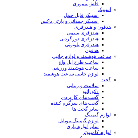
فلش مموری
اسپیکر
اسپیکر قابل حمل
اسپیکر چمدانی و پارتی باکس
هدفون و هندزفری
هندزفری سیمی
هندزفری دورگردنی
هندزفری بلوتوثی
هدفون
ساعت هوشمند و لوازم جانبی
ساعت طرح اپل واچ
ساعت هوشمند ورزشی
لوازم جانبی ساعت هوشمند
گجت
سلامت و زیبایی
دکوراتیو
گجت های کاربردی
گجت های سرگرم کننده
سایر گجت ها
لوازم گیمینگ
لوازم گیمینگ موبایل
سایر لوازم بازی
لوازم کامپیوتر