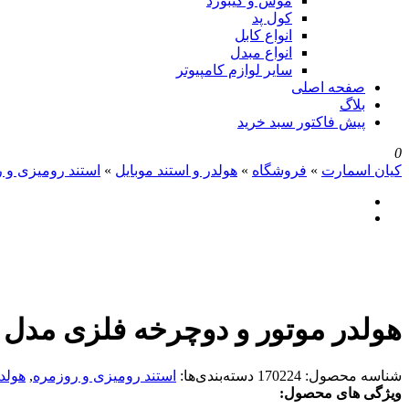
موس و کیبورد
کول پد
انواع کابل
انواع مبدل
سایر لوازم کامپیوتر
صفحه اصلی
بلاگ
پیش فاکتور سبد خرید
0
کیان اسمارت
»
فروشگاه
»
هولدر و استند موبایل
»
استند رومیزی و 
هولدر موتور و دوچرخه فلزی مدل A-5
شناسه محصول:
170224
دسته‌بندی‌ها:
استند رومیزی و روزمره
,
هولد
ویژگی های محصول: