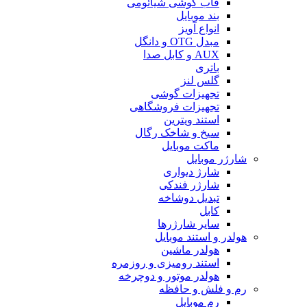
قاب گوشی شیائومی
بند موبایل
انواع آویز
مبدل OTG و دانگل
AUX و کابل صدا
باتری
گلس لنز
تجهیزات گوشی
تجهیزات فروشگاهی
استند ویترین
سیخ و شاخک رگال
ماکت موبایل
شارژر موبایل
شارژ دیواری
شارژر فندکی
تبدیل دوشاخه
کابل
سایر شارژرها
هولدر و استند موبایل
هولدر ماشین
استند رومیزی و روزمره
هولدر موتور و دوچرخه
رم و فلش و حافظه
رم موبایل