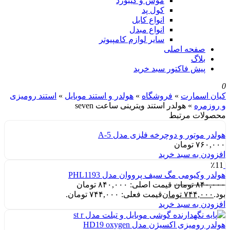
موس و کیبورد
کول پد
انواع کابل
انواع مبدل
سایر لوازم کامپیوتر
صفحه اصلی
بلاگ
پیش فاکتور سبد خرید
0
کیان اسمارت
»
فروشگاه
»
هولدر و استند موبایل
»
استند رومیزی
و روزمره
»
هولدر استند ویترینی ساعت seven
محصولات مرتبط
هولدر موتور و دوچرخه فلزی مدل A-5
۷۶۰,۰۰۰
تومان
افزودن به سبد خرید
٪11
هولدر وکیومی مگ سیف پرووان مدل PHL1193
۸۴۰,۰۰۰
تومان
قیمت اصلی: ۸۴۰,۰۰۰ تومان
بود.
۷۴۴,۰۰۰
تومان
قیمت فعلی: ۷۴۴,۰۰۰ تومان.
افزودن به سبد خرید
هولدر رومیزی اکسیژن مدل HD19 oxygen