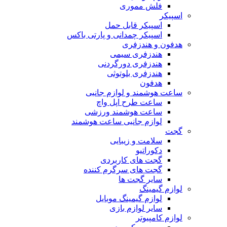
فلش مموری
اسپیکر
اسپیکر قابل حمل
اسپیکر چمدانی و پارتی باکس
هدفون و هندزفری
هندزفری سیمی
هندزفری دورگردنی
هندزفری بلوتوثی
هدفون
ساعت هوشمند و لوازم جانبی
ساعت طرح اپل واچ
ساعت هوشمند ورزشی
لوازم جانبی ساعت هوشمند
گجت
سلامت و زیبایی
دکوراتیو
گجت های کاربردی
گجت های سرگرم کننده
سایر گجت ها
لوازم گیمینگ
لوازم گیمینگ موبایل
سایر لوازم بازی
لوازم کامپیوتر