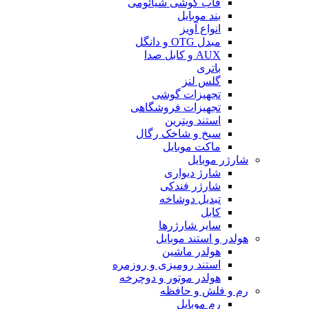
قاب گوشی شیائومی
بند موبایل
انواع آویز
مبدل OTG و دانگل
AUX و کابل صدا
باتری
گلس لنز
تجهیزات گوشی
تجهیزات فروشگاهی
استند ویترین
سیخ و شاخک رگال
ماکت موبایل
شارژر موبایل
شارژ دیواری
شارژر فندکی
تبدیل دوشاخه
کابل
سایر شارژرها
هولدر و استند موبایل
هولدر ماشین
استند رومیزی و روزمره
هولدر موتور و دوچرخه
رم و فلش و حافظه
رم موبایل