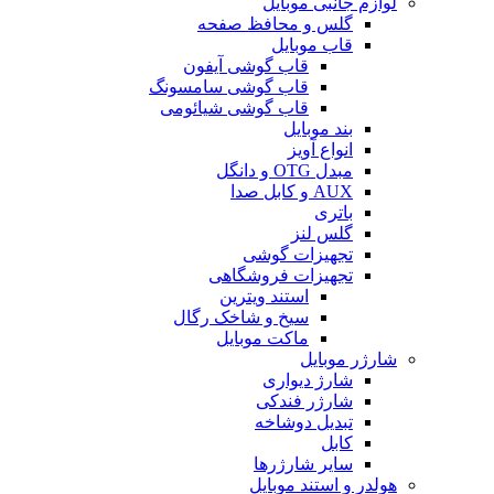
لوازم جانبی موبایل
گلس و محافظ صفحه
قاب موبایل
قاب گوشی آیفون
قاب گوشی سامسونگ
قاب گوشی شیائومی
بند موبایل
انواع آویز
مبدل OTG و دانگل
AUX و کابل صدا
باتری
گلس لنز
تجهیزات گوشی
تجهیزات فروشگاهی
استند ویترین
سیخ و شاخک رگال
ماکت موبایل
شارژر موبایل
شارژ دیواری
شارژر فندکی
تبدیل دوشاخه
کابل
سایر شارژرها
هولدر و استند موبایل