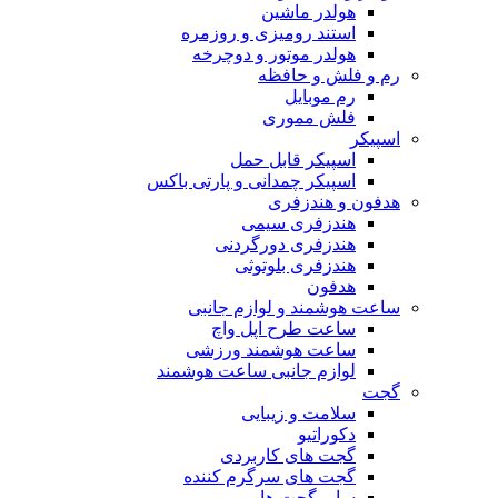
هولدر ماشین
استند رومیزی و روزمره
هولدر موتور و دوچرخه
رم و فلش و حافظه
رم موبایل
فلش مموری
اسپیکر
اسپیکر قابل حمل
اسپیکر چمدانی و پارتی باکس
هدفون و هندزفری
هندزفری سیمی
هندزفری دورگردنی
هندزفری بلوتوثی
هدفون
ساعت هوشمند و لوازم جانبی
ساعت طرح اپل واچ
ساعت هوشمند ورزشی
لوازم جانبی ساعت هوشمند
گجت
سلامت و زیبایی
دکوراتیو
گجت های کاربردی
گجت های سرگرم کننده
سایر گجت ها