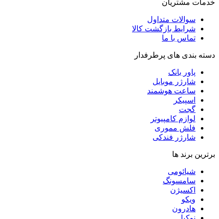
خدمات مشتریان
سوالات متداول
شرایط بازگشت کالا
تماس با ما
دسته بندی های پرطرفدار
پاور بانک
شارژر موبایل
ساعت هوشمند
اسپیکر
گجت
لوازم کامپیوتر
فلش مموری
شارژر فندکی
برترین برند ها
شیائومی
سامسونگ
اکسیژن
ویکو
هادرون
نوکیا