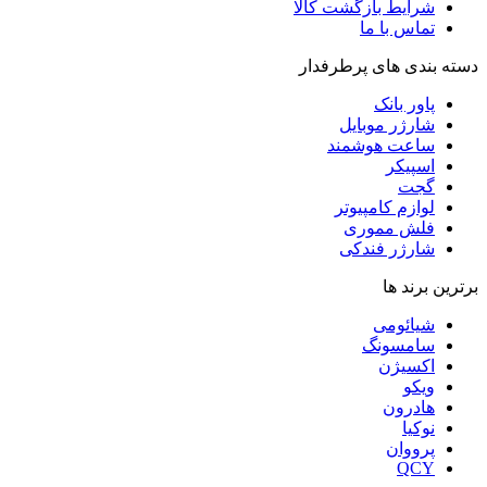
شرایط بازگشت کالا
تماس با ما
دسته بندی های پرطرفدار
پاور بانک
شارژر موبایل
ساعت هوشمند
اسپیکر
گجت
لوازم کامپیوتر
فلش مموری
شارژر فندکی
برترین برند ها
شیائومی
سامسونگ
اکسیژن
ویکو
هادرون
نوکیا
پرووان
QCY