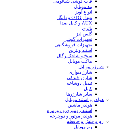
قاب گوشی شیائومی
بند موبایل
انواع آویز
مبدل OTG و دانگل
AUX و کابل صدا
باتری
گلس لنز
تجهیزات گوشی
تجهیزات فروشگاهی
استند ویترین
سیخ و شاخک رگال
ماکت موبایل
شارژر موبایل
شارژ دیواری
شارژر فندکی
تبدیل دوشاخه
کابل
سایر شارژرها
هولدر و استند موبایل
هولدر ماشین
استند رومیزی و روزمره
هولدر موتور و دوچرخه
رم و فلش و حافظه
رم موبایل