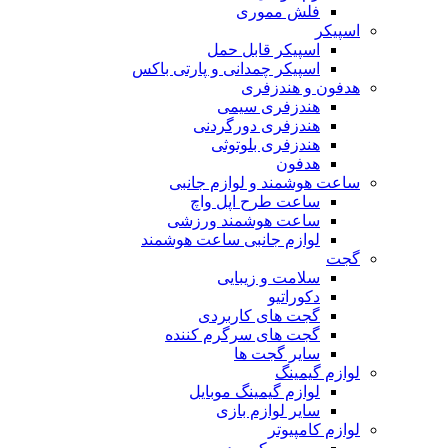
فلش مموری
اسپیکر
اسپیکر قابل حمل
اسپیکر چمدانی و پارتی باکس
هدفون و هندزفری
هندزفری سیمی
هندزفری دورگردنی
هندزفری بلوتوثی
هدفون
ساعت هوشمند و لوازم جانبی
ساعت طرح اپل واچ
ساعت هوشمند ورزشی
لوازم جانبی ساعت هوشمند
گجت
سلامت و زیبایی
دکوراتیو
گجت های کاربردی
گجت های سرگرم کننده
سایر گجت ها
لوازم گیمینگ
لوازم گیمینگ موبایل
سایر لوازم بازی
لوازم کامپیوتر