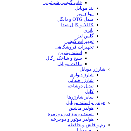
قاب گوشی شیائومی
بند موبایل
انواع آویز
مبدل OTG و دانگل
AUX و کابل صدا
باتری
گلس لنز
تجهیزات گوشی
تجهیزات فروشگاهی
استند ویترین
سیخ و شاخک رگال
ماکت موبایل
شارژر موبایل
شارژ دیواری
شارژر فندکی
تبدیل دوشاخه
کابل
سایر شارژرها
هولدر و استند موبایل
هولدر ماشین
استند رومیزی و روزمره
هولدر موتور و دوچرخه
رم و فلش و حافظه
رم موبایل