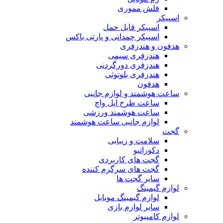
فلش مموری
اسپیکر
اسپیکر قابل حمل
اسپیکر چمدانی و پارتی باکس
هدفون و هندزفری
هندزفری سیمی
هندزفری دورگردنی
هندزفری بلوتوثی
هدفون
ساعت هوشمند و لوازم جانبی
ساعت طرح اپل واچ
ساعت هوشمند ورزشی
لوازم جانبی ساعت هوشمند
گجت
سلامت و زیبایی
دکوراتیو
گجت های کاربردی
گجت های سرگرم کننده
سایر گجت ها
لوازم گیمینگ
لوازم گیمینگ موبایل
سایر لوازم بازی
لوازم کامپیوتر