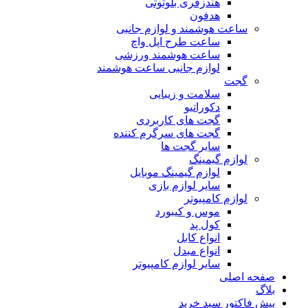
هندزفری بلوتوثی
هدفون
ساعت هوشمند و لوازم جانبی
ساعت طرح اپل واچ
ساعت هوشمند ورزشی
لوازم جانبی ساعت هوشمند
گجت
سلامت و زیبایی
دکوراتیو
گجت های کاربردی
گجت های سرگرم کننده
سایر گجت ها
لوازم گیمینگ
لوازم گیمینگ موبایل
سایر لوازم بازی
لوازم کامپیوتر
موس و کیبورد
کول پد
انواع کابل
انواع مبدل
سایر لوازم کامپیوتر
صفحه اصلی
بلاگ
پیش فاکتور سبد خرید