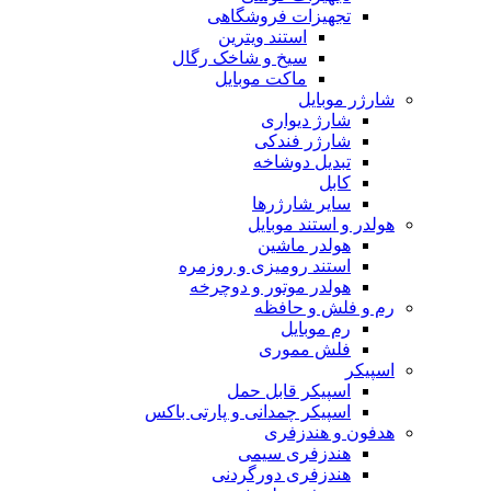
تجهیزات فروشگاهی
استند ویترین
سیخ و شاخک رگال
ماکت موبایل
شارژر موبایل
شارژ دیواری
شارژر فندکی
تبدیل دوشاخه
کابل
سایر شارژرها
هولدر و استند موبایل
هولدر ماشین
استند رومیزی و روزمره
هولدر موتور و دوچرخه
رم و فلش و حافظه
رم موبایل
فلش مموری
اسپیکر
اسپیکر قابل حمل
اسپیکر چمدانی و پارتی باکس
هدفون و هندزفری
هندزفری سیمی
هندزفری دورگردنی