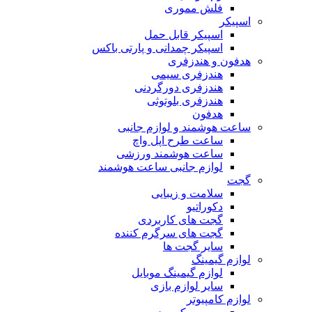
فلش مموری
اسپیکر
اسپیکر قابل حمل
اسپیکر چمدانی و پارتی باکس
هدفون و هندزفری
هندزفری سیمی
هندزفری دورگردنی
هندزفری بلوتوثی
هدفون
ساعت هوشمند و لوازم جانبی
ساعت طرح اپل واچ
ساعت هوشمند ورزشی
لوازم جانبی ساعت هوشمند
گجت
سلامت و زیبایی
دکوراتیو
گجت های کاربردی
گجت های سرگرم کننده
سایر گجت ها
لوازم گیمینگ
لوازم گیمینگ موبایل
سایر لوازم بازی
لوازم کامپیوتر