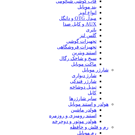
قاب گوشی شیائومی
بند موبایل
انواع آویز
مبدل OTG و دانگل
AUX و کابل صدا
باتری
گلس لنز
تجهیزات گوشی
تجهیزات فروشگاهی
استند ویترین
سیخ و شاخک رگال
ماکت موبایل
شارژر موبایل
شارژ دیواری
شارژر فندکی
تبدیل دوشاخه
کابل
سایر شارژرها
هولدر و استند موبایل
هولدر ماشین
استند رومیزی و روزمره
هولدر موتور و دوچرخه
رم و فلش و حافظه
رم موبایل