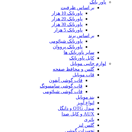
پاور بانک
بر اساس ظرفیت
پاوربانک 10 هزار
پاوربانک 20 هزار
پاوربانک 30 هزار
پاوربانک 5 هزار
بر اساس برند
پاوربانک شیائومی
پاوربانک پرووان
سایر پاوربانک ها
کابل پاوربانک
لوازم جانبی موبایل
گلس و محافظ صفحه
قاب موبایل
قاب گوشی آیفون
قاب گوشی سامسونگ
قاب گوشی شیائومی
بند موبایل
انواع آویز
مبدل OTG و دانگل
AUX و کابل صدا
باتری
گلس لنز
تجهیزات گوشی