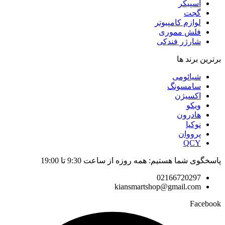
اسپیکر
گجت
لوازم کامپیوتر
فلش مموری
شارژر فندکی
برترین برند ها
شیائومی
سامسونگ
اکسیژن
ویکو
هادرون
نوکیا
پرووان
QCY
پاسخگوی شما هستیم: همه روزه از ساعت 9:30 تا 19:00
02166720297
kiansmartshop@gmail.com
Facebook