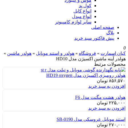
موس و کیبورد
کول پد
انواع کابل
انواع مبدل
سایر لوازم کامپیوتر
صفحه اصلی
بلاگ
پیش فاکتور سبد خرید
0
کیان اسمارت
»
فروشگاه
»
هولدر و استند موبایل
»
هولدر ماشین
»
هولدر آینه ماشین اکسیژن مدل HD10
محصولات مرتبط
هولدر رومیزی اکسیژن مدل HD19 oxygen
۸۵۶,۵۷۰
تومان
افزودن به سبد خرید
هولدر هشت مگنت مدل F6
۲۲۵,۰۰۰
تومان
افزودن به سبد خرید
استند موبایل عروسکی مدل SB-0190
۲۷۰,۰۰۰
تومان