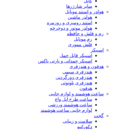
کابل
سایر شارژرها
هولدر و استند موبایل
هولدر ماشین
استند رومیزی و روزمره
هولدر موتور و دوچرخه
رم و فلش و حافظه
رم موبایل
فلش مموری
اسپیکر
اسپیکر قابل حمل
اسپیکر چمدانی و پارتی باکس
هدفون و هندزفری
هندزفری سیمی
هندزفری دورگردنی
هندزفری بلوتوثی
هدفون
ساعت هوشمند و لوازم جانبی
ساعت طرح اپل واچ
ساعت هوشمند ورزشی
لوازم جانبی ساعت هوشمند
گجت
سلامت و زیبایی
دکوراتیو