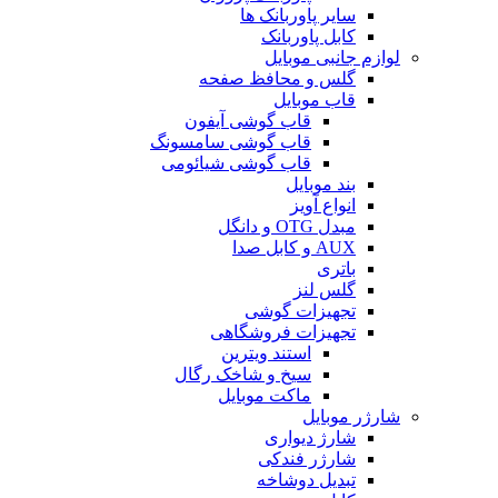
سایر پاوربانک ها
کابل پاوربانک
لوازم جانبی موبایل
گلس و محافظ صفحه
قاب موبایل
قاب گوشی آیفون
قاب گوشی سامسونگ
قاب گوشی شیائومی
بند موبایل
انواع آویز
مبدل OTG و دانگل
AUX و کابل صدا
باتری
گلس لنز
تجهیزات گوشی
تجهیزات فروشگاهی
استند ویترین
سیخ و شاخک رگال
ماکت موبایل
شارژر موبایل
شارژ دیواری
شارژر فندکی
تبدیل دوشاخه