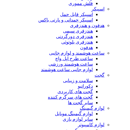
فلش مموری
اسپیکر
اسپیکر قابل حمل
اسپیکر چمدانی و پارتی باکس
هدفون و هندزفری
هندزفری سیمی
هندزفری دورگردنی
هندزفری بلوتوثی
هدفون
ساعت هوشمند و لوازم جانبی
ساعت طرح اپل واچ
ساعت هوشمند ورزشی
لوازم جانبی ساعت هوشمند
گجت
سلامت و زیبایی
دکوراتیو
گجت های کاربردی
گجت های سرگرم کننده
سایر گجت ها
لوازم گیمینگ
لوازم گیمینگ موبایل
سایر لوازم بازی
لوازم کامپیوتر