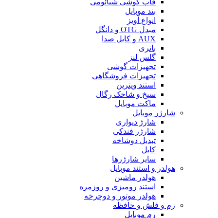
قاب گوشی شیائومی
بند موبایل
انواع آویز
مبدل OTG و دانگل
AUX و کابل صدا
باتری
گلس لنز
تجهیزات گوشی
تجهیزات فروشگاهی
استند ویترین
سیخ و شاخک رگال
ماکت موبایل
شارژر موبایل
شارژ دیواری
شارژر فندکی
تبدیل دوشاخه
کابل
سایر شارژرها
هولدر و استند موبایل
هولدر ماشین
استند رومیزی و روزمره
هولدر موتور و دوچرخه
رم و فلش و حافظه
رم موبایل