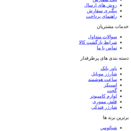
روش‌ های ارسال
پیگیری سفارش
راهنمای پرداخت
خدمات مشتریان
سوالات متداول
شرایط بازگشت کالا
تماس با ما
دسته بندی های پرطرفدار
پاور بانک
شارژر موبایل
ساعت هوشمند
اسپیکر
گجت
لوازم کامپیوتر
فلش مموری
شارژر فندکی
برترین برند ها
شیائومی