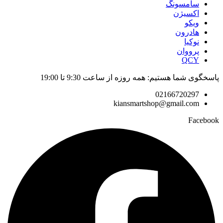
سامسونگ
اکسیژن
ویکو
هادرون
نوکیا
پرووان
QCY
پاسخگوی شما هستیم: همه روزه از ساعت 9:30 تا 19:00
02166720297
kiansmartshop@gmail.com
Facebook