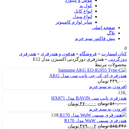
موس و کیبورد
کول پد
انواع کابل
انواع مبدل
سایر لوازم کامپیوتر
صفحه اصلی
بلاگ
پیش فاکتور سبد خرید
0
کیان اسمارت
»
فروشگاه
»
هدفون و هندزفری
»
هندزفری
دورگردنی
»
هندزفری دورگردنی اکسیژن مدل E12
محصولات مرتبط
هندزفری ای کی جی تایپ سی مدل AKG
۴۴۹,۰۰۰
تومان
افزودن به سبد خرید
٪16
هندزفری تایپ سی BAVIN مدل HX871
قیمت
قیمت
۵۶۰,۰۰۰
تومان
۴۷۰,۰۰۰
تومان
اصلی:
فعلی:
افزودن به سبد خرید
۵۶۰,۰۰۰ تومان
۴۷۰,۰۰۰ تومان.
٪18
بود.
هندزفری سیمی WuW مدل R170
قیمت
قیمت
۵۸۵,۴۴۶
تومان
۴۷۹,۰۰۲
تومان