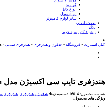
موس و کیبورد
کول پد
انواع کابل
انواع مبدل
سایر لوازم کامپیوتر
صفحه اصلی
بلاگ
پیش فاکتور سبد خرید
0
کیان اسمارت
»
فروشگاه
»
هدفون و هندزفری
»
هندزفری سیمی
»
هن
هندزفری تایپ سی اکسیژن مدل H1 Oxygen
شناسه محصول:
16014
دسته‌بندی‌ها:
هدفون و هندزفری
,
هندزفری س
ویژگی های محصول:
پورت تایپ سی