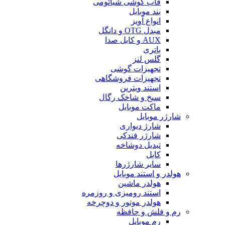
قاب گوشی شیائومی
بند موبایل
انواع آویز
مبدل OTG و دانگل
AUX و کابل صدا
باتری
گلس لنز
تجهیزات گوشی
تجهیزات فروشگاهی
استند ویترین
سیخ و شاخک رگال
ماکت موبایل
شارژر موبایل
شارژ دیواری
شارژر فندکی
تبدیل دوشاخه
کابل
سایر شارژرها
هولدر و استند موبایل
هولدر ماشین
استند رومیزی و روزمره
هولدر موتور و دوچرخه
رم و فلش و حافظه
رم موبایل