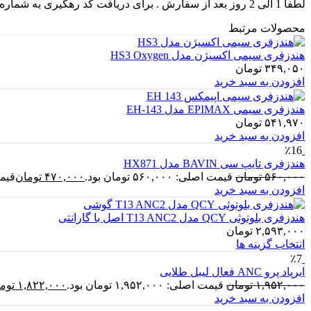
لطفا 1 الی 2 روز بعد از سفارش . برای دریافت کد رهگیری به شماره تماس های سایت زنگ بزنید .
محصولات مرتبط
هندزفری سیمی اکسیژن مدل HS3 Oxygen
۳۴۹,۰۵۰
تومان
افزودن به سبد خرید
هندزفری سیمی EPIMAX مدل EH-143
۵۴۱,۹۷۰
تومان
افزودن به سبد خرید
٪16
هندزفری تایپ سی BAVIN مدل HX871
۵۶۰,۰۰۰
تومان
قیمت اصلی: ۵۶۰,۰۰۰ تومان بود.
۴۷۰,۰۰۰
تومان
قیمت فع
افزودن به سبد خرید
هندزفری بلوتوثی QCY مدل T13 ANC2 اصل با گارانتی
۲,۵۹۳,۰۰۰
تومان
انتخاب گزینه ها
٪7
ایرپاد پرو ANC فعال لیبل طلایی
۱,۹۵۲,۰۰۰
تومان
قیمت اصلی: ۱,۹۵۲,۰۰۰ تومان بود.
۱,۸۲۲,۰۰۰
توم
افزودن به سبد خرید