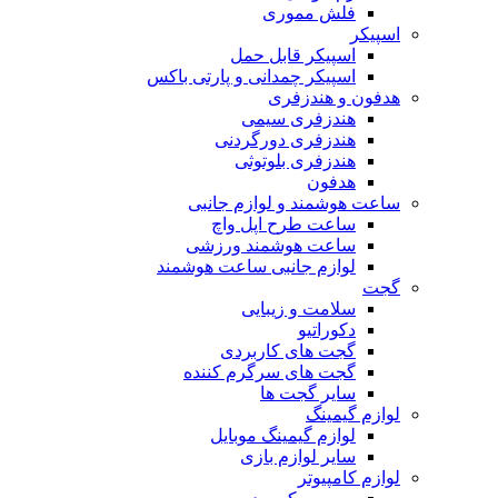
فلش مموری
اسپیکر
اسپیکر قابل حمل
اسپیکر چمدانی و پارتی باکس
هدفون و هندزفری
هندزفری سیمی
هندزفری دورگردنی
هندزفری بلوتوثی
هدفون
ساعت هوشمند و لوازم جانبی
ساعت طرح اپل واچ
ساعت هوشمند ورزشی
لوازم جانبی ساعت هوشمند
گجت
سلامت و زیبایی
دکوراتیو
گجت های کاربردی
گجت های سرگرم کننده
سایر گجت ها
لوازم گیمینگ
لوازم گیمینگ موبایل
سایر لوازم بازی
لوازم کامپیوتر