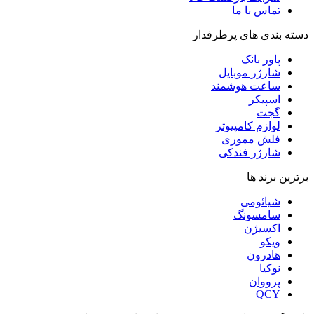
تماس با ما
دسته بندی های پرطرفدار
پاور بانک
شارژر موبایل
ساعت هوشمند
اسپیکر
گجت
لوازم کامپیوتر
فلش مموری
شارژر فندکی
برترین برند ها
شیائومی
سامسونگ
اکسیژن
ویکو
هادرون
نوکیا
پرووان
QCY