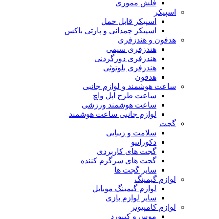
فلش مموری
اسپیکر
اسپیکر قابل حمل
اسپیکر چمدانی و پارتی باکس
هدفون و هندزفری
هندزفری سیمی
هندزفری دورگردنی
هندزفری بلوتوثی
هدفون
ساعت هوشمند و لوازم جانبی
ساعت طرح اپل واچ
ساعت هوشمند ورزشی
لوازم جانبی ساعت هوشمند
گجت
سلامت و زیبایی
دکوراتیو
گجت های کاربردی
گجت های سرگرم کننده
سایر گجت ها
لوازم گیمینگ
لوازم گیمینگ موبایل
سایر لوازم بازی
لوازم کامپیوتر
موس و کیبورد