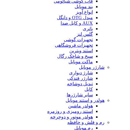
قاب گوشی شیائومی
بند موبایل
انواع آویز
مبدل OTG و دانگل
AUX و کابل صدا
باتری
گلس لنز
تجهیزات گوشی
تجهیزات فروشگاهی
استند ویترین
سیخ و شاخک رگال
ماکت موبایل
شارژر موبایل
شارژ دیواری
شارژر فندکی
تبدیل دوشاخه
کابل
سایر شارژرها
هولدر و استند موبایل
هولدر ماشین
استند رومیزی و روزمره
هولدر موتور و دوچرخه
رم و فلش و حافظه
رم موبایل