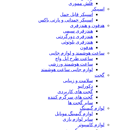
فلش مموری
اسپیکر
اسپیکر قابل حمل
اسپیکر چمدانی و پارتی باکس
هدفون و هندزفری
هندزفری سیمی
هندزفری دورگردنی
هندزفری بلوتوثی
هدفون
ساعت هوشمند و لوازم جانبی
ساعت طرح اپل واچ
ساعت هوشمند ورزشی
لوازم جانبی ساعت هوشمند
گجت
سلامت و زیبایی
دکوراتیو
گجت های کاربردی
گجت های سرگرم کننده
سایر گجت ها
لوازم گیمینگ
لوازم گیمینگ موبایل
سایر لوازم بازی
لوازم کامپیوتر