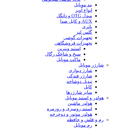
بند موبایل
انواع آویز
مبدل OTG و دانگل
AUX و کابل صدا
باتری
گلس لنز
تجهیزات گوشی
تجهیزات فروشگاهی
استند ویترین
سیخ و شاخک رگال
ماکت موبایل
شارژر موبایل
شارژ دیواری
شارژر فندکی
تبدیل دوشاخه
کابل
سایر شارژرها
هولدر و استند موبایل
هولدر ماشین
استند رومیزی و روزمره
هولدر موتور و دوچرخه
رم و فلش و حافظه
رم موبایل