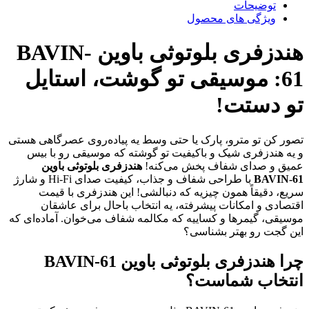
توضیحات
ویژگی های محصول
هندزفری بلوتوثی باوین BAVIN-
61: موسیقی تو گوشت، استایل
تو دستت!
تصور کن تو مترو، پارک یا حتی وسط یه پیاده‌روی عصرگاهی هستی
و یه هندزفری شیک و باکیفیت تو گوشته که موسیقی رو با بیس
عمیق و صدای شفاف پخش می‌کنه!
هندزفری بلوتوثی باوین
BAVIN-61
با طراحی شفاف و جذاب، کیفیت صدای Hi-Fi و شارژ
سریع، دقیقاً همون چیزیه که دنبالشی! این هندزفری با قیمت
اقتصادی و امکانات پیشرفته، یه انتخاب باحال برای عاشقان
موسیقی، گیمرها و کساییه که مکالمه شفاف می‌خوان. آماده‌ای که
این گجت رو بهتر بشناسی؟
چرا هندزفری بلوتوثی باوین BAVIN-61
انتخاب شماست؟