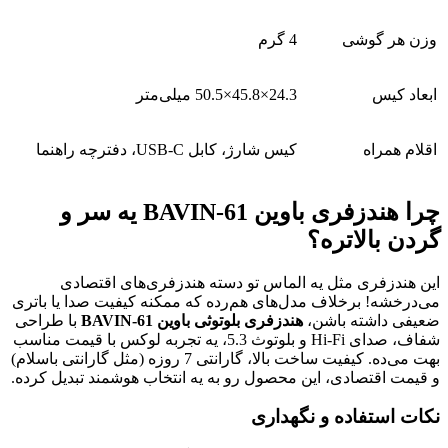
وزن هر گوشی
4 گرم
ابعاد کیس
24.3×45.8×50.5 میلی‌متر
اقلام همراه
کیس شارژ، کابل USB-C، دفترچه راهنما
چرا هندزفری باوین BAVIN-61 یه سر و
گردن بالاتره؟
این هندزفری مثل یه الماس تو دسته هندزفری‌های اقتصادی
می‌درخشه! برخلاف مدل‌های هم‌رده که ممکنه کیفیت صدا یا باتری
ضعیفی داشته باشن،
هندزفری بلوتوثی باوین BAVIN-61
با طراحی
شفاف، صدای Hi-Fi و بلوتوث 5.3، یه تجربه لوکس با قیمت مناسب
بهت می‌ده. کیفیت ساخت بالا، گارانتی 7 روزه (مثل گارانتی باسلام)
و قیمت اقتصادی، این محصول رو به یه انتخاب هوشمند تبدیل کرده.
نکات استفاده و نگهداری