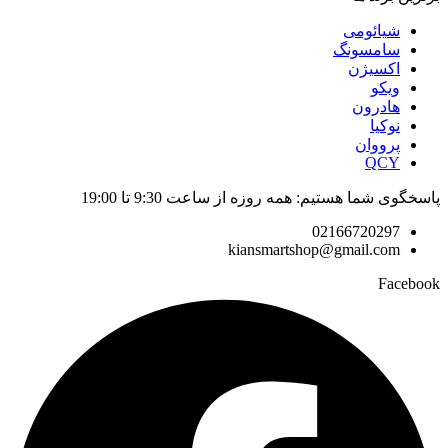
شیائومی
سامسونگ
اکسیژن
ویکو
هادرون
نوکیا
پرووان
QCY
پاسخگوی شما هستیم: همه روزه از ساعت 9:30 تا 19:00
02166720297
kiansmartshop@gmail.com
Facebook