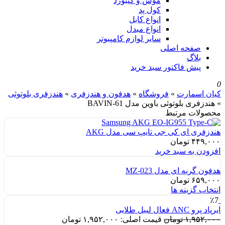
موس و کیبورد
کول پد
انواع کابل
انواع مبدل
سایر لوازم کامپیوتر
صفحه اصلی
بلاگ
پیش فاکتور سبد خرید
0
کیان اسمارت
»
فروشگاه
»
هدفون و هندزفری
»
هندزفری بلوتوثی
»
هندزفری بلوتوثی باوین مدل BAVIN-61
محصولات مرتبط
هندزفری ای کی جی تایپ سی مدل AKG
۴۴۹,۰۰۰
تومان
افزودن به سبد خرید
هدفون گربه ای مدل MZ-023
۶۵۹,۰۰۰
تومان
انتخاب گزینه ها
٪7
ایرپاد پرو ANC فعال لیبل طلایی
۱,۹۵۲,۰۰۰
تومان
قیمت اصلی: ۱,۹۵۲,۰۰۰ تومان