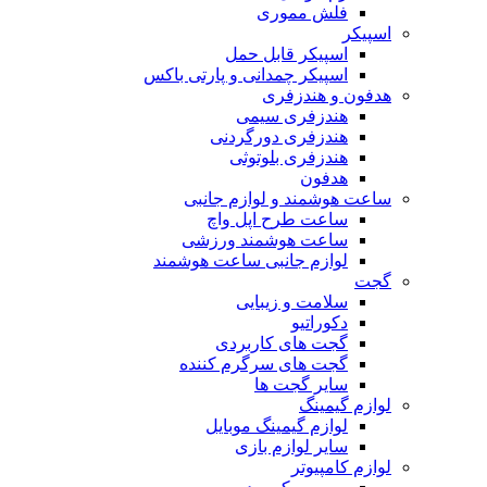
فلش مموری
اسپیکر
اسپیکر قابل حمل
اسپیکر چمدانی و پارتی باکس
هدفون و هندزفری
هندزفری سیمی
هندزفری دورگردنی
هندزفری بلوتوثی
هدفون
ساعت هوشمند و لوازم جانبی
ساعت طرح اپل واچ
ساعت هوشمند ورزشی
لوازم جانبی ساعت هوشمند
گجت
سلامت و زیبایی
دکوراتیو
گجت های کاربردی
گجت های سرگرم کننده
سایر گجت ها
لوازم گیمینگ
لوازم گیمینگ موبایل
سایر لوازم بازی
لوازم کامپیوتر