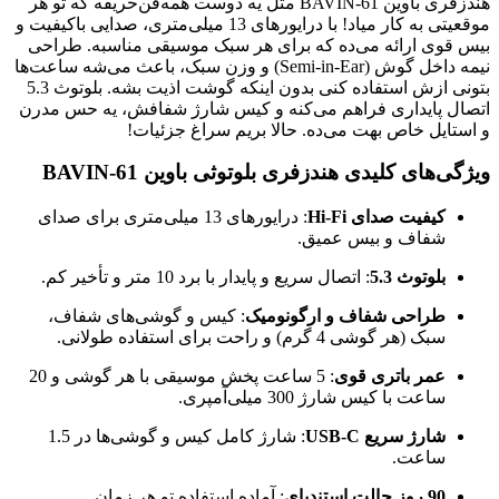
هندزفری باوین BAVIN-61 مثل یه دوست همه‌فن‌حریفه که تو هر
موقعیتی به کار میاد! با درایورهای 13 میلی‌متری، صدایی باکیفیت و
بیس قوی ارائه می‌ده که برای هر سبک موسیقی مناسبه. طراحی
نیمه داخل گوش (Semi-in-Ear) و وزن سبک، باعث می‌شه ساعت‌ها
بتونی ازش استفاده کنی بدون اینکه گوشت اذیت بشه. بلوتوث 5.3
اتصال پایداری فراهم می‌کنه و کیس شارژ شفافش، یه حس مدرن
و استایل خاص بهت می‌ده. حالا بریم سراغ جزئیات!
ویژگی‌های کلیدی هندزفری بلوتوثی باوین BAVIN-61
کیفیت صدای Hi-Fi
: درایورهای 13 میلی‌متری برای صدای
شفاف و بیس عمیق.
بلوتوث 5.3
: اتصال سریع و پایدار با برد 10 متر و تأخیر کم.
طراحی شفاف و ارگونومیک
: کیس و گوشی‌های شفاف،
سبک (هر گوشی 4 گرم) و راحت برای استفاده طولانی.
عمر باتری قوی
: 5 ساعت پخش موسیقی با هر گوشی و 20
ساعت با کیس شارژ 300 میلی‌آمپری.
شارژ سریع USB-C
: شارژ کامل کیس و گوشی‌ها در 1.5
ساعت.
90 روز حالت استندبای
: آماده استفاده تو هر زمان.