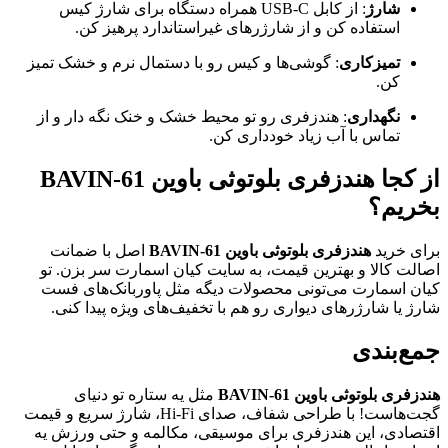
شارژ
: از کابل USB-C همراه دستگاه برای شارژ کیس
استفاده کن و از شارژرهای غیراستاندارد پرهیز کن.
تمیزکاری
: گوشی‌ها و کیس رو با دستمال نرم و خشک تمیز
کن.
نگهداری
: هندزفری رو تو محیط خشک و خنک نگه دار و از
تماس با آب زیاد خودداری کن.
از کجا هندزفری بلوتوثی باوین BAVIN-61
بخریم؟
برای خرید
هندزفری بلوتوثی باوین BAVIN-61
اصل با ضمانت
اصالت کالا و بهترین قیمت، به سایت کیان اسمارت سر بزن. تو
کیان اسمارت می‌تونی محصولات دیگه مثل پاوربانک‌های فست
شارژ یا شارژرهای دیواری رو هم با تخفیف‌های ویژه پیدا کنی.
جمع‌بندی
هندزفری بلوتوثی باوین BAVIN-61
مثل یه ستاره تو دنیای
گجت‌هاست! با طراحی شفاف، صدای Hi-Fi، شارژ سریع و قیمت
اقتصادی، این هندزفری برای موسیقی، مکالمه و حتی ورزش یه