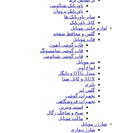
پاوربانک شیائومی
پاوربانک پرووان
سایر پاوربانک ها
کابل پاوربانک
لوازم جانبی موبایل
گلس و محافظ صفحه
قاب موبایل
قاب گوشی آیفون
قاب گوشی سامسونگ
قاب گوشی شیائومی
بند موبایل
انواع آویز
مبدل OTG و دانگل
AUX و کابل صدا
باتری
گلس لنز
تجهیزات گوشی
تجهیزات فروشگاهی
استند ویترین
سیخ و شاخک رگال
ماکت موبایل
شارژر موبایل
شارژ دیواری