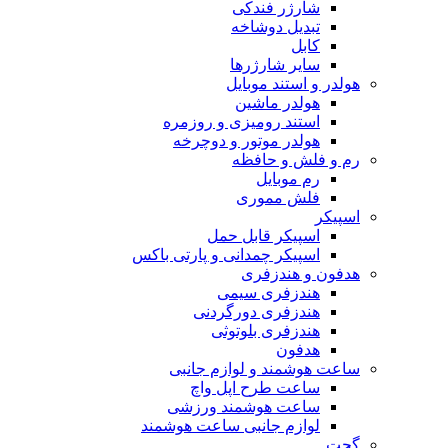
شارژر فندکی
تبدیل دوشاخه
کابل
سایر شارژرها
هولدر و استند موبایل
هولدر ماشین
استند رومیزی و روزمره
هولدر موتور و دوچرخه
رم و فلش و حافظه
رم موبایل
فلش مموری
اسپیکر
اسپیکر قابل حمل
اسپیکر چمدانی و پارتی باکس
هدفون و هندزفری
هندزفری سیمی
هندزفری دورگردنی
هندزفری بلوتوثی
هدفون
ساعت هوشمند و لوازم جانبی
ساعت طرح اپل واچ
ساعت هوشمند ورزشی
لوازم جانبی ساعت هوشمند
گجت