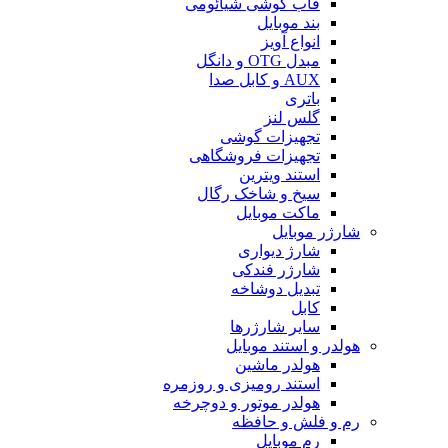
قاب گوشی شیائومی
بند موبایل
انواع آویز
مبدل OTG و دانگل
AUX و کابل صدا
باتری
گلس لنز
تجهیزات گوشی
تجهیزات فروشگاهی
استند ویترین
سیخ و شاخک رگال
ماکت موبایل
شارژر موبایل
شارژ دیواری
شارژر فندکی
تبدیل دوشاخه
کابل
سایر شارژرها
هولدر و استند موبایل
هولدر ماشین
استند رومیزی و روزمره
هولدر موتور و دوچرخه
رم و فلش و حافظه
رم موبایل