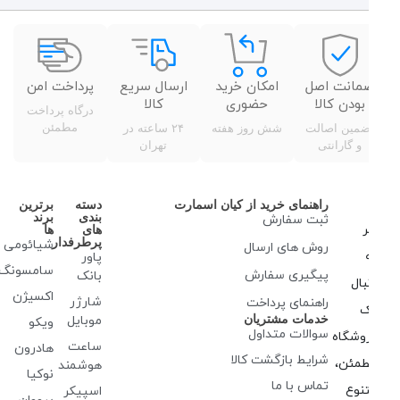
رای کلید های فیزیکی
 فرکانسی: ۲۰ هرتز الی ۲۰ کیلوهرتز
مانت اصل
امکان خرید
ارسال سریع
پرداخت امن
س بدنه: ترکیب پلاستیک مقاوم ABS
بودن کالا
حضوری
کالا
درگاه پرداخت
مطمئن
ضمین اصالت
شش روز هفته
۲۴ ساعته در
رای روکش چرمی و قطعات فلزی
و گارانتی
تهران
 ۲۰۵ گرم
راهنمای خرید از کیان اسمارت
دسته
برترین
بندی
برند
ثبت سفارش
جود در رنگ مشکی
ر
های
ها
پرطرفدار
شیائومی
روش‌ های ارسال
پاور
سامسونگ
پیگیری سفارش
بانک
بال
اکسیژن
شارژر
راهنمای پرداخت
ک
خدمات مشتریان
موبایل
ویکو
سوالات متداول
وشگاه
ساعت
هادرون
شرایط بازگشت کالا
مئن،
هوشمند
نوکیا
تماس با ما
نوع
اسپیکر