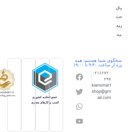
ال
حت
ید
ید.
سخگوی شما هستیم: همه
ه از ساعت ۹:۳۰ تا ۱۹:۰۰
۰۲۱۶۶۷۲۰
۲۹۷
kiansmart
shop@gm
ail.com