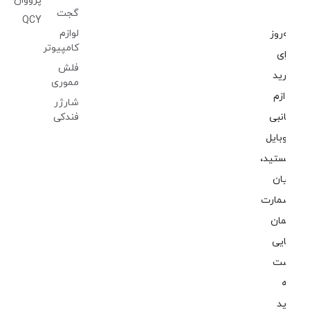
پرووان
گجت
QCY
لوازم
‌روز
کامپیوتر
ای
فلش
ید
مموری
ازم
شارژر
نبی
فندکی
بایل
تید،
ان
مارت
ان
یی
ت
ید