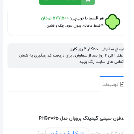
هر قسط با ترب‌پی:
۵۷۷,۵۰۰
تومان
۴ قسط ماهانه. بدون سود، چک و ضامن.
ارسال سفارش . حداکثر ۲ روز کاری
لطفا ۱ الی ۲ روز بعد از سفارش . برای دریافت کد رهگیری به شماره
تماس های سایت زنگ بزنید .
توضیحات
فون سیمی گیمینگ پرووان مدل PHG3865
نمایش بیشتر
ری دو فیش (صدا و میکروفون)