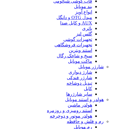
قاب گوشی شیائومی
بند موبایل
انواع آویز
مبدل OTG و دانگل
AUX و کابل صدا
باتری
گلس لنز
تجهیزات گوشی
تجهیزات فروشگاهی
استند ویترین
سیخ و شاخک رگال
ماکت موبایل
شارژر موبایل
شارژ دیواری
شارژر فندکی
تبدیل دوشاخه
کابل
سایر شارژرها
هولدر و استند موبایل
هولدر ماشین
استند رومیزی و روزمره
هولدر موتور و دوچرخه
رم و فلش و حافظه
رم موبایل