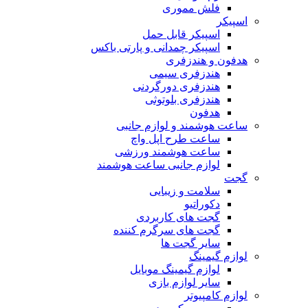
فلش مموری
اسپیکر
اسپیکر قابل حمل
اسپیکر چمدانی و پارتی باکس
هدفون و هندزفری
هندزفری سیمی
هندزفری دورگردنی
هندزفری بلوتوثی
هدفون
ساعت هوشمند و لوازم جانبی
ساعت طرح اپل واچ
ساعت هوشمند ورزشی
لوازم جانبی ساعت هوشمند
گجت
سلامت و زیبایی
دکوراتیو
گجت های کاربردی
گجت های سرگرم کننده
سایر گجت ها
لوازم گیمینگ
لوازم گیمینگ موبایل
سایر لوازم بازی
لوازم کامپیوتر