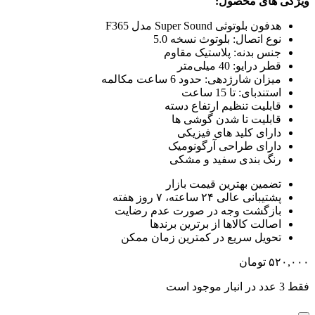
ویژگی های محصول:
هدفون بلوتوثی Super Sound مدل F365
نوع اتصال: بلوتوث نسخه 5.0
جنس بدنه: پلاستیک مقاوم
قطر درایو: 40 میلی‌متر
میزان شارژدهی: حدود 6 ساعت مکالمه
استندبای: تا 15 ساعت
قابلیت تنظیم ارتفاع دسته
قابلیت تا شدن گوشی ها
دارای کلید های فیزیکی
دارای طراحی آرگونومیک
رنگ بندی سفید و مشکی
تضمین بهترین قیمت بازار
پشتیبانی عالی ۲۴ ساعته، ۷ روز هفته
بازگشت وجه در صورت عدم رضایت
اصالت کالاها از برترین برندها
تحویل سریع در کمترین زمان ممکن
۵۲۰,۰۰۰
تومان
فقط 3 عدد در انبار موجود است