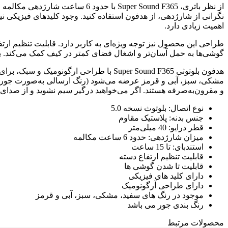
نگرانی از شارژدهی، از هدفون استفاده کنید. وجود کلیدهای فیزیکی نی
اهمیت زیادی دارد.
طراحی این محصول نیز توجه ویژه‌ای به کاربر دارد. قابلیت تنظیم ارتف
گوشی‌ها به حمل آسان‌تر و اشغال فضای کمتر در کیف کمک می‌کند. ب
هدفون بلوتوثی Super Sound F365 با طراح
مشکی، سبز، آبی و قرمز عرضه می‌شود (رنگ ارسالی به‌صورت جور خواه
و مقرون‌به‌صرفه هستند. اگر می‌خواهید درگیر سیم نشوید و از صدای خوب در هر شرایطی لذت ب
نوع اتصال: بلوتوث نسخه 5.0
جنس بدنه: پلاستیک مقاوم
قطر درایو: 40 میلی‌متر
میزان شارژدهی: حدود 6 ساعت مکالمه
استندبای: تا 15 ساعت
قابلیت تنظیم ارتفاع دسته
قابلیت تا شدن گوشی ها
دارای کلید های فیزیکی
دارای طراحی آرگونومیک
موجود در رنگ های سفید، مشکی، سبز، آبی و قرمز
رنگ بندی جور می باشد
محصولات مرتبط