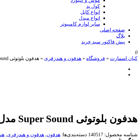
موس و کیبورد
کول پد
انواع کابل
انواع مبدل
سایر لوازم کامپیوتر
صفحه اصلی
بلاگ
پیش فاکتور سبد خرید
0
کیان اسمارت
»
فروشگاه
»
هدفون و هندزفری
»
هدفون بلوتوثی Super Sound مدل F365
هدفون بلوتوثی Super Sound مدل F365
شناسه محصول:
140517
دسته‌بندی‌ها:
هدفون
,
هدفون و هندزفری
,
هن