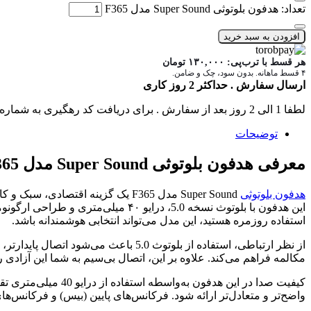
تعداد: هدفون بلوتوثی Super Sound مدل F365
افزودن به سبد خرید
هر قسط با ترب‌پی:
۱۳۰,۰۰۰
تومان
۴ قسط ماهانه. بدون سود، چک و ضامن.
ارسال سفارش . حداکثر 2 روز کاری
لطفا 1 الی 2 روز بعد از سفارش . برای دریافت کد رهگیری به شماره تماس های سایت زنگ بزنید .
توضیحات
معرفی هدفون بلوتوثی Super Sound مدل F365
هدفون بلوتوثی
Super Sound مدل F365 یک گزینه ا
این هدفون با بلوتوث نسخه 5.0، درا
استفاده روزمره هستید، این مدل می‌تواند انتخابی هوشمندانه باشد.
از نظر ارتباطی، استفاده از بلوتوث 0
مکالمه فراهم می‌کند. علاوه بر این، اتصال بی‌سیم به شما این آزادی
کیفیت صدا در این 
واضح‌تر و متعادل‌تر ارائه شود. فرکانس‌های پایین (بیس) و فرکانس‌های