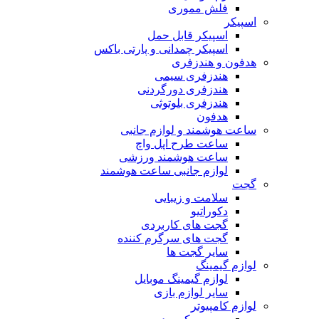
فلش مموری
اسپیکر
اسپیکر قابل حمل
اسپیکر چمدانی و پارتی باکس
هدفون و هندزفری
هندزفری سیمی
هندزفری دورگردنی
هندزفری بلوتوثی
هدفون
ساعت هوشمند و لوازم جانبی
ساعت طرح اپل واچ
ساعت هوشمند ورزشی
لوازم جانبی ساعت هوشمند
گجت
سلامت و زیبایی
دکوراتیو
گجت های کاربردی
گجت های سرگرم کننده
سایر گجت ها
لوازم گیمینگ
لوازم گیمینگ موبایل
سایر لوازم بازی
لوازم کامپیوتر