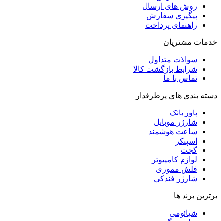
روش‌ های ارسال
پیگیری سفارش
راهنمای پرداخت
خدمات مشتریان
سوالات متداول
شرایط بازگشت کالا
تماس با ما
دسته بندی های پرطرفدار
پاور بانک
شارژر موبایل
ساعت هوشمند
اسپیکر
گجت
لوازم کامپیوتر
فلش مموری
شارژر فندکی
برترین برند ها
شیائومی