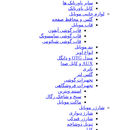
سایر پاوربانک ها
کابل پاوربانک
لوازم جانبی موبایل
گلس و محافظ صفحه
قاب موبایل
قاب گوشی آیفون
قاب گوشی سامسونگ
قاب گوشی شیائومی
بند موبایل
انواع آویز
مبدل OTG و دانگل
AUX و کابل صدا
باتری
گلس لنز
تجهیزات گوشی
تجهیزات فروشگاهی
استند ویترین
سیخ و شاخک رگال
ماکت موبایل
شارژر موبایل
شارژ دیواری
شارژر فندکی
تبدیل دوشاخه
کابل