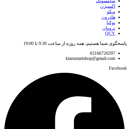
سامسونگ
اکسیژن
ویکو
هادرون
نوکیا
پرووان
QCY
پاسخگوی شما هستیم: همه روزه از ساعت 9:30 تا 19:00
02166720297
kiansmartshop@gmail.com
Facebook