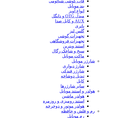
قاب گوشی شیائومی
بند موبایل
انواع آویز
مبدل OTG و دانگل
AUX و کابل صدا
باتری
گلس لنز
تجهیزات گوشی
تجهیزات فروشگاهی
استند ویترین
سیخ و شاخک رگال
ماکت موبایل
شارژر موبایل
شارژ دیواری
شارژر فندکی
تبدیل دوشاخه
کابل
سایر شارژرها
هولدر و استند موبایل
هولدر ماشین
استند رومیزی و روزمره
هولدر موتور و دوچرخه
رم و فلش و حافظه
رم موبایل