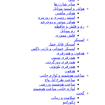
سایر شارژرها
هولدر و استند موبایل
هولدر ماشین
استند رومیزی و روزمره
هولدر موتور و دوچرخه
رم و فلش و حافظه
رم موبایل
فلش مموری
اسپیکر
اسپیکر قابل حمل
اسپیکر چمدانی و پارتی باکس
هدفون و هندزفری
هندزفری سیمی
هندزفری دورگردنی
هندزفری بلوتوثی
هدفون
ساعت هوشمند و لوازم جانبی
ساعت طرح اپل واچ
ساعت هوشمند ورزشی
لوازم جانبی ساعت هوشمند
گجت
سلامت و زیبایی
دکوراتیو