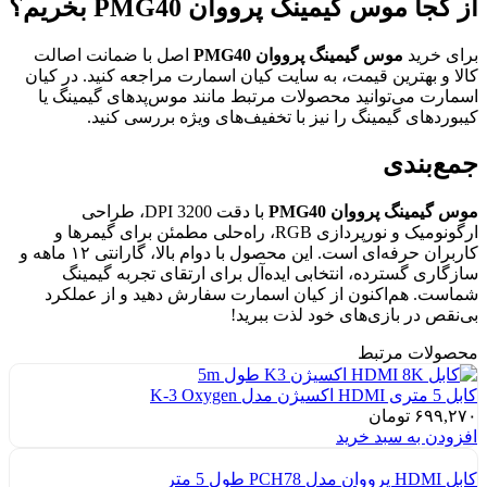
از کجا موس گیمینگ پرووان PMG40 بخریم؟
برای خرید
موس گیمینگ پرووان PMG40
اصل با ضمانت اصالت
کالا و بهترین قیمت، به سایت کیان اسمارت مراجعه کنید. در کیان
اسمارت می‌توانید محصولات مرتبط مانند موس‌پدهای گیمینگ یا
کیبوردهای گیمینگ را نیز با تخفیف‌های ویژه بررسی کنید.
جمع‌بندی
موس گیمینگ پرووان PMG40
با دقت 3200 DPI، طراحی
ارگونومیک و نورپردازی RGB، راه‌حلی مطمئن برای گیمرها و
کاربران حرفه‌ای است. این محصول با دوام بالا، گارانتی ۱۲ ماهه و
سازگاری گسترده، انتخابی ایده‌آل برای ارتقای تجربه گیمینگ
شماست. هم‌اکنون از کیان اسمارت سفارش دهید و از عملکرد
بی‌نقص در بازی‌های خود لذت ببرید!
محصولات مرتبط
کابل 5 متری HDMI اکسیژن مدل K-3 Oxygen
۶۹۹,۲۷۰
تومان
افزودن به سبد خرید
کابل HDMI پرووان مدل PCH78 طول 5 متر