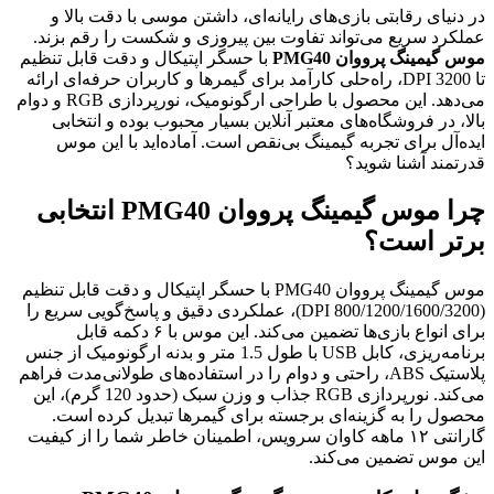
در دنیای رقابتی بازی‌های رایانه‌ای، داشتن موسی با دقت بالا و
عملکرد سریع می‌تواند تفاوت بین پیروزی و شکست را رقم بزند.
موس گیمینگ پرووان PMG40
با حسگر اپتیکال و دقت قابل تنظیم
تا 3200 DPI، راه‌حلی کارآمد برای گیمرها و کاربران حرفه‌ای ارائه
می‌دهد. این محصول با طراحی ارگونومیک، نورپردازی RGB و دوام
بالا، در فروشگاه‌های معتبر آنلاین بسیار محبوب بوده و انتخابی
ایده‌آل برای تجربه گیمینگ بی‌نقص است. آماده‌اید با این موس
قدرتمند آشنا شوید؟
چرا موس گیمینگ پرووان PMG40 انتخابی
برتر است؟
موس گیمینگ پرووان PMG40 با حسگر اپتیکال و دقت قابل تنظیم
(800/1200/1600/3200 DPI)، عملکردی دقیق و پاسخ‌گویی سریع را
برای انواع بازی‌ها تضمین می‌کند. این موس با ۶ دکمه قابل
برنامه‌ریزی، کابل USB با طول 1.5 متر و بدنه ارگونومیک از جنس
پلاستیک ABS، راحتی و دوام را در استفاده‌های طولانی‌مدت فراهم
می‌کند. نورپردازی RGB جذاب و وزن سبک (حدود 120 گرم)، این
محصول را به گزینه‌ای برجسته برای گیمرها تبدیل کرده است.
گارانتی ۱۲ ماهه کاوان سرویس، اطمینان خاطر شما را از کیفیت
این موس تضمین می‌کند.