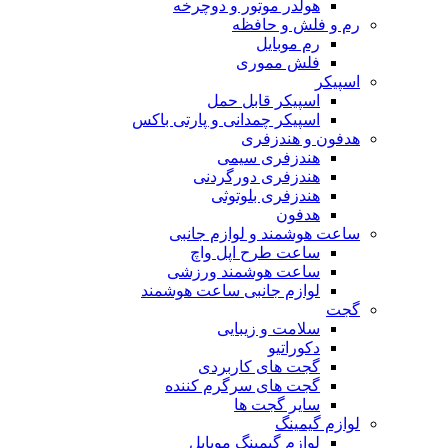
هولدر موتور و دوچرخه
رم و فلش و حافظه
رم موبایل
فلش مموری
اسپیکر
اسپیکر قابل حمل
اسپیکر چمدانی و پارتی باکس
هدفون و هندزفری
هندزفری سیمی
هندزفری دورگردنی
هندزفری بلوتوثی
هدفون
ساعت هوشمند و لوازم جانبی
ساعت طرح اپل واچ
ساعت هوشمند ورزشی
لوازم جانبی ساعت هوشمند
گجت
سلامت و زیبایی
دکوراتیو
گجت های کاربردی
گجت های سرگرم کننده
سایر گجت ها
لوازم گیمینگ
لوازم گیمینگ موبایل