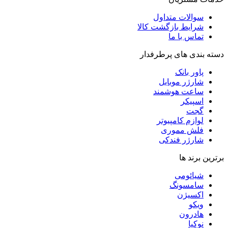
سوالات متداول
شرایط بازگشت کالا
تماس با ما
دسته بندی های پرطرفدار
پاور بانک
شارژر موبایل
ساعت هوشمند
اسپیکر
گجت
لوازم کامپیوتر
فلش مموری
شارژر فندکی
برترین برند ها
شیائومی
سامسونگ
اکسیژن
ویکو
هادرون
نوکیا