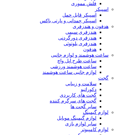
فلش مموری
اسپیکر
اسپیکر قابل حمل
اسپیکر چمدانی و پارتی باکس
هدفون و هندزفری
هندزفری سیمی
هندزفری دورگردنی
هندزفری بلوتوثی
هدفون
ساعت هوشمند و لوازم جانبی
ساعت طرح اپل واچ
ساعت هوشمند ورزشی
لوازم جانبی ساعت هوشمند
گجت
سلامت و زیبایی
دکوراتیو
گجت های کاربردی
گجت های سرگرم کننده
سایر گجت ها
لوازم گیمینگ
لوازم گیمینگ موبایل
سایر لوازم بازی
لوازم کامپیوتر