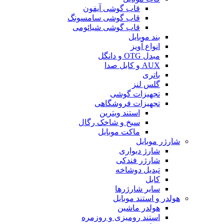
قاب گوشی آیفون
قاب گوشی سامسونگ
قاب گوشی شیائومی
بند موبایل
انواع آویز
مبدل OTG و دانگل
AUX و کابل صدا
باتری
گلس لنز
تجهیزات گوشی
تجهیزات فروشگاهی
استند ویترین
سیخ و شاخک رگال
ماکت موبایل
شارژر موبایل
شارژ دیواری
شارژر فندکی
تبدیل دوشاخه
کابل
سایر شارژرها
هولدر و استند موبایل
هولدر ماشین
استند رومیزی و روزمره