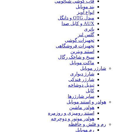
قاب گوشی شیائومی
بند موبایل
انواع آویز
مبدل OTG و دانگل
AUX و کابل صدا
باتری
گلس لنز
تجهیزات گوشی
تجهیزات فروشگاهی
استند ویترین
سیخ و شاخک رگال
ماکت موبایل
شارژر موبایل
شارژ دیواری
شارژر فندکی
تبدیل دوشاخه
کابل
سایر شارژرها
هولدر و استند موبایل
هولدر ماشین
استند رومیزی و روزمره
هولدر موتور و دوچرخه
رم و فلش و حافظه
رم موبایل