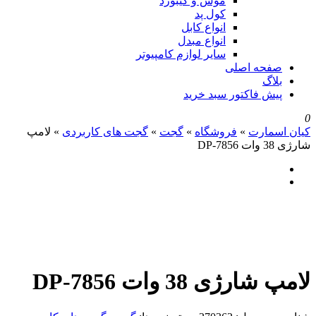
موس و کیبورد
کول پد
انواع کابل
انواع مبدل
سایر لوازم کامپیوتر
صفحه اصلی
بلاگ
پیش فاکتور سبد خرید
0
کیان اسمارت
»
فروشگاه
»
گجت
»
گجت های کاربردی
»
لامپ
شارژی 38 وات DP-7856
لامپ شارژی 38 وات DP-7856