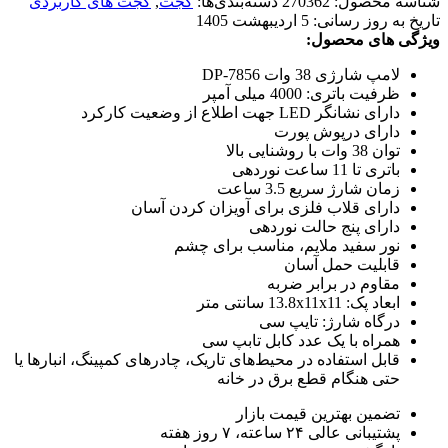
شناسه محصول:
270362
دسته‌بندی‌ها:
گجت
,
گجت های کاربردی
تاریخ به روز رسانی:
5 اردیبهشت 1405
ویژگی های محصول:
لامپ شارژی 38 وات DP-7856
ظرفیت باتری: 4000 میلی آمپر
دارای نشانگر LED جهت اطلاع از وضعیت کارکرد
دارای درپوش پورت
توان 38 وات با روشنایی بالا
باتری تا 11 ساعت نوردهی
زمان شارژ سریع 3.5 ساعت
دارای قلاب فلزی برای آویزان کردن آسان
دارای پنج حالت نوردهی
نور سفید ملایم، مناسب برای چشم
قابلیت حمل آسان
مقاوم در برابر ضربه
ابعاد پک: 13.8x11x11 سانتی متر
درگاه شارژ: تایپ سی
همراه با یک عدد کابل تابپ سی
قابل استفاده در محیط‌های تاریک، چادرهای کمپینگ، انبارها یا
حتی هنگام قطع برق در خانه
تضمین بهترین قیمت بازار
پشتیبانی عالی ۲۴ ساعته، ۷ روز هفته