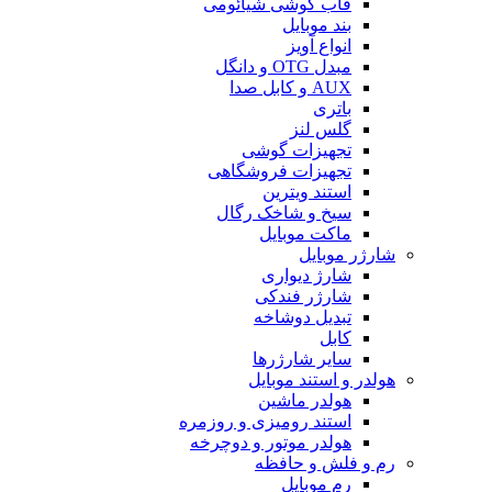
قاب گوشی شیائومی
بند موبایل
انواع آویز
مبدل OTG و دانگل
AUX و کابل صدا
باتری
گلس لنز
تجهیزات گوشی
تجهیزات فروشگاهی
استند ویترین
سیخ و شاخک رگال
ماکت موبایل
شارژر موبایل
شارژ دیواری
شارژر فندکی
تبدیل دوشاخه
کابل
سایر شارژرها
هولدر و استند موبایل
هولدر ماشین
استند رومیزی و روزمره
هولدر موتور و دوچرخه
رم و فلش و حافظه
رم موبایل