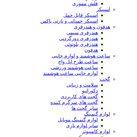
فلش مموری
اسپیکر
اسپیکر قابل حمل
اسپیکر چمدانی و پارتی باکس
هدفون و هندزفری
هندزفری سیمی
هندزفری دورگردنی
هندزفری بلوتوثی
هدفون
ساعت هوشمند و لوازم جانبی
ساعت طرح اپل واچ
ساعت هوشمند ورزشی
لوازم جانبی ساعت هوشمند
گجت
سلامت و زیبایی
دکوراتیو
گجت های کاربردی
گجت های سرگرم کننده
سایر گجت ها
لوازم گیمینگ
لوازم گیمینگ موبایل
سایر لوازم بازی
لوازم کامپیوتر