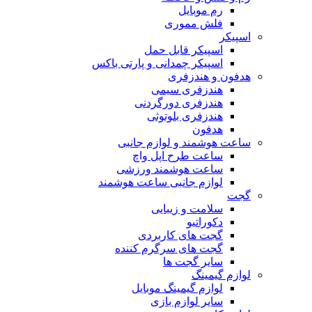
رم موبایل
فلش مموری
اسپیکر
اسپیکر قابل حمل
اسپیکر چمدانی و پارتی باکس
هدفون و هندزفری
هندزفری سیمی
هندزفری دورگردنی
هندزفری بلوتوثی
هدفون
ساعت هوشمند و لوازم جانبی
ساعت طرح اپل واچ
ساعت هوشمند ورزشی
لوازم جانبی ساعت هوشمند
گجت
سلامت و زیبایی
دکوراتیو
گجت های کاربردی
گجت های سرگرم کننده
سایر گجت ها
لوازم گیمینگ
لوازم گیمینگ موبایل
سایر لوازم بازی