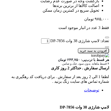
بازگشت وجه در صورت عدم رضایت
اصالت کالاها از برترین برندها
تحویل سریع در کمترین زمان ممکن
۹۷۵,۰۰۰
تومان
فقط 3 عدد در انبار موجود است
تعداد: لامپ شارژی 38 وات DP-7856
افزودن به سبد خرید
هر قسط با ترب‌پی:
۲۴۳,۷۵۰
تومان
۴ قسط ماهانه. بدون سود، چک و ضامن.
ارسال سفارش . حداکثر 2 روز کاری
لطفا 1 الی 2 روز بعد از سفارش . برای دریافت کد رهگیری به
شماره تماس های سایت زنگ بزنید .
توضیحات
لامپ شارژی 38 وات DP-7856