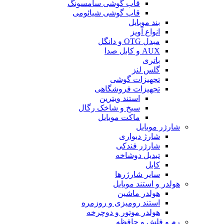
قاب گوشی سامسونگ
قاب گوشی شیائومی
بند موبایل
انواع آویز
مبدل OTG و دانگل
AUX و کابل صدا
باتری
گلس لنز
تجهیزات گوشی
تجهیزات فروشگاهی
استند ویترین
سیخ و شاخک رگال
ماکت موبایل
شارژر موبایل
شارژ دیواری
شارژر فندکی
تبدیل دوشاخه
کابل
سایر شارژرها
هولدر و استند موبایل
هولدر ماشین
استند رومیزی و روزمره
هولدر موتور و دوچرخه
رم و فلش و حافظه