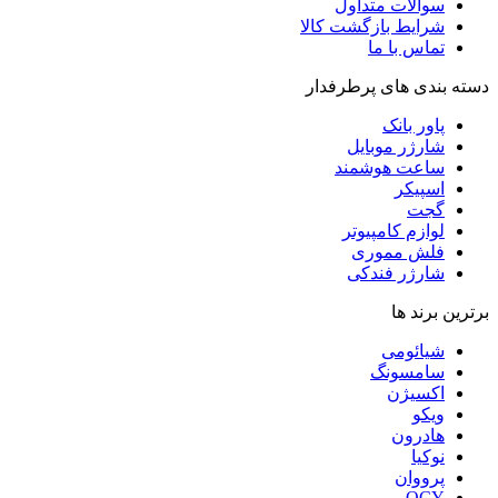
سوالات متداول
شرایط بازگشت کالا
تماس با ما
دسته بندی های پرطرفدار
پاور بانک
شارژر موبایل
ساعت هوشمند
اسپیکر
گجت
لوازم کامپیوتر
فلش مموری
شارژر فندکی
برترین برند ها
شیائومی
سامسونگ
اکسیژن
ویکو
هادرون
نوکیا
پرووان
QCY