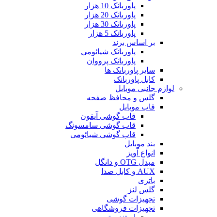
پاوربانک 10 هزار
پاوربانک 20 هزار
پاوربانک 30 هزار
پاوربانک 5 هزار
بر اساس برند
پاوربانک شیائومی
پاوربانک پرووان
سایر پاوربانک ها
کابل پاوربانک
لوازم جانبی موبایل
گلس و محافظ صفحه
قاب موبایل
قاب گوشی آیفون
قاب گوشی سامسونگ
قاب گوشی شیائومی
بند موبایل
انواع آویز
مبدل OTG و دانگل
AUX و کابل صدا
باتری
گلس لنز
تجهیزات گوشی
تجهیزات فروشگاهی