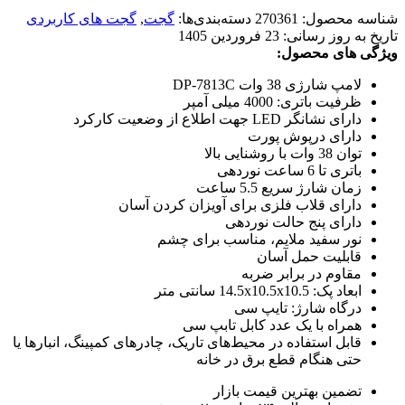
شناسه محصول:
270361
دسته‌بندی‌ها:
گجت
,
گجت های کاربردی
تاریخ به روز رسانی:
23 فروردین 1405
ویژگی های محصول:
لامپ شارژی 38 وات DP-7813C
ظرفیت باتری: 4000 میلی آمپر
دارای نشانگر LED جهت اطلاع از وضعیت کارکرد
دارای درپوش پورت
توان 38 وات با روشنایی بالا
باتری تا 6 ساعت نوردهی
زمان شارژ سریع 5.5 ساعت
دارای قلاب فلزی برای آویزان کردن آسان
دارای پنج حالت نوردهی
نور سفید ملایم، مناسب برای چشم
قابلیت حمل آسان
مقاوم در برابر ضربه
ابعاد پک: 14.5x10.5x10.5 سانتی متر
درگاه شارژ: تایپ سی
همراه با یک عدد کابل تابپ سی
قابل استفاده در محیط‌های تاریک، چادرهای کمپینگ، انبارها یا
حتی هنگام قطع برق در خانه
تضمین بهترین قیمت بازار