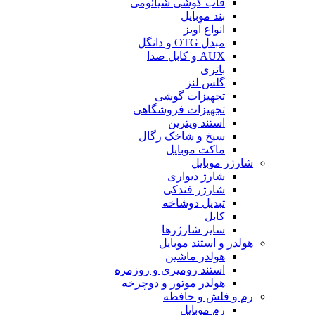
قاب گوشی شیائومی
بند موبایل
انواع آویز
مبدل OTG و دانگل
AUX و کابل صدا
باتری
گلس لنز
تجهیزات گوشی
تجهیزات فروشگاهی
استند ویترین
سیخ و شاخک رگال
ماکت موبایل
شارژر موبایل
شارژ دیواری
شارژر فندکی
تبدیل دوشاخه
کابل
سایر شارژرها
هولدر و استند موبایل
هولدر ماشین
استند رومیزی و روزمره
هولدر موتور و دوچرخه
رم و فلش و حافظه
رم موبایل