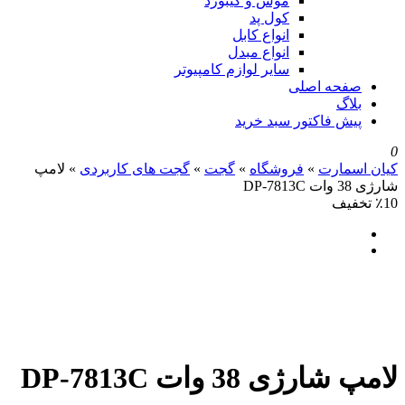
موس و کیبورد
کول پد
انواع کابل
انواع مبدل
سایر لوازم کامپیوتر
صفحه اصلی
بلاگ
پیش فاکتور سبد خرید
0
کیان اسمارت
»
فروشگاه
»
گجت
»
گجت های کاربردی
»
لامپ
شارژی 38 وات DP-7813C
٪10 تخفیف
لامپ شارژی 38 وات DP-7813C