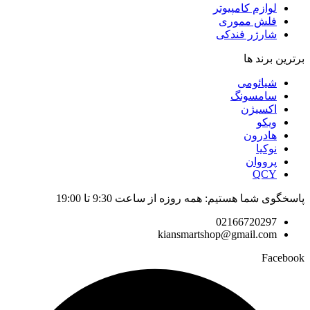
لوازم کامپیوتر
فلش مموری
شارژر فندکی
برترین برند ها
شیائومی
سامسونگ
اکسیژن
ویکو
هادرون
نوکیا
پرووان
QCY
پاسخگوی شما هستیم: همه روزه از ساعت 9:30 تا 19:00
02166720297
kiansmartshop@gmail.com
Facebook