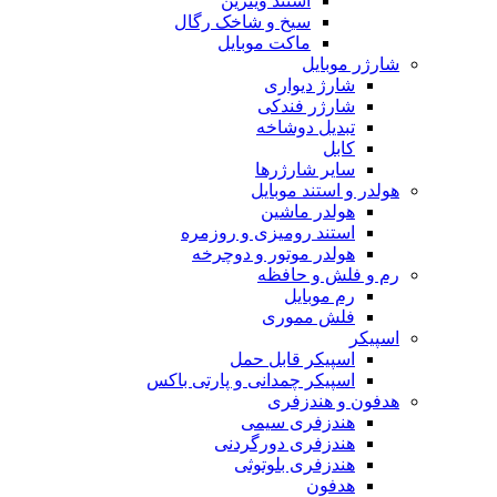
استند ویترین
سیخ و شاخک رگال
ماکت موبایل
شارژر موبایل
شارژ دیواری
شارژر فندکی
تبدیل دوشاخه
کابل
سایر شارژرها
هولدر و استند موبایل
هولدر ماشین
استند رومیزی و روزمره
هولدر موتور و دوچرخه
رم و فلش و حافظه
رم موبایل
فلش مموری
اسپیکر
اسپیکر قابل حمل
اسپیکر چمدانی و پارتی باکس
هدفون و هندزفری
هندزفری سیمی
هندزفری دورگردنی
هندزفری بلوتوثی
هدفون