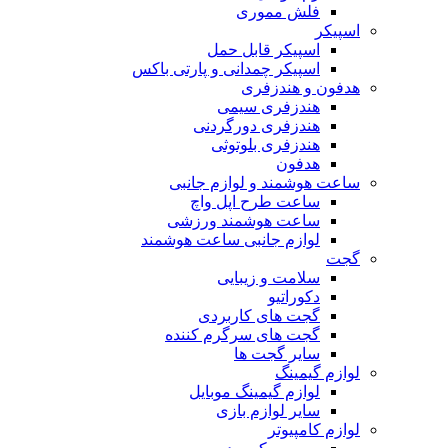
فلش مموری
اسپیکر
اسپیکر قابل حمل
اسپیکر چمدانی و پارتی باکس
هدفون و هندزفری
هندزفری سیمی
هندزفری دورگردنی
هندزفری بلوتوثی
هدفون
ساعت هوشمند و لوازم جانبی
ساعت طرح اپل واچ
ساعت هوشمند ورزشی
لوازم جانبی ساعت هوشمند
گجت
سلامت و زیبایی
دکوراتیو
گجت های کاربردی
گجت های سرگرم کننده
سایر گجت ها
لوازم گیمینگ
لوازم گیمینگ موبایل
سایر لوازم بازی
لوازم کامپیوتر