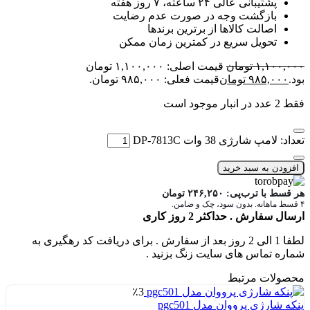
پشتیبانی عالی ۲۴ ساعته، ۷ روز هفته
بازگشت وجه در صورت عدم رضایت
اصالت کالاها از برترین برندها
تحویل سریع در کمترین زمان ممکن
۱,۱۰۰,۰۰۰
تومان
قیمت اصلی: ۱,۱۰۰,۰۰۰ تومان
بود.
۹۸۵,۰۰۰
تومان
قیمت فعلی: ۹۸۵,۰۰۰ تومان.
فقط 2 عدد در انبار موجود است
تعداد: لامپ شارژی 38 وات DP-7813C
افزودن به سبد خرید
هر قسط با ترب‌پی:
۲۴۶,۲۵۰
تومان
۴ قسط ماهانه. بدون سود، چک و ضامن.
ارسال سفارش . حداکثر 2 روز کاری
لطفا 1 الی 2 روز بعد از سفارش . برای دریافت کد رهگیری به
شماره تماس های سایت زنگ بزنید .
محصولات مرتبط
٪3
پنکه شارژی پرووان مدل pgc501