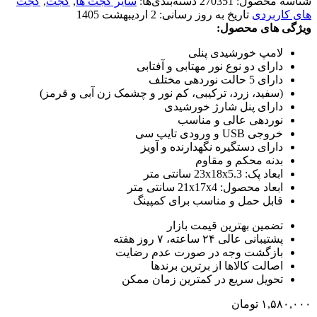
شناسه محصول:
270351
دسته‌بندی‌ها:
سایر گجت ها
,
گجت
,
گجت
های کاربردی
تاریخ به روز رسانی:
2 اردیبهشت 1405
ویژگی های محصول:
لامپ خورشیدی پنلی
دارای دو نوع نور مهتابی و آفتابی
دارای 5 حالت نوردهی مختلف
(سفید، زرد، ترکیبی، کم نور و چشمک زن آبی و قرمز)
دارای پنل شارژ خورشیدی
نوردهی عالی و مناسب
خروجی USB و ورودی تایپ سی
دارای دستگیره نگهدارنده و آویز
بدنه محکم و مقاوم
ابعاد پک: 23x18x5.3 سانتی متر
ابعاد محصول: 21x17x4 سانتی متر
قابل حمل و مناسب برای کمپینگ
تضمین بهترین قیمت بازار
پشتیبانی عالی ۲۴ ساعته، ۷ روز هفته
بازگشت وجه در صورت عدم رضایت
اصالت کالاها از برترین برندها
تحویل سریع در کمترین زمان ممکن
۱,۵۸۰,۰۰۰
تومان