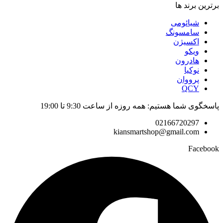
برترین برند ها
شیائومی
سامسونگ
اکسیژن
ویکو
هادرون
نوکیا
پرووان
QCY
پاسخگوی شما هستیم: همه روزه از ساعت 9:30 تا 19:00
02166720297
kiansmartshop@gmail.com
Facebook