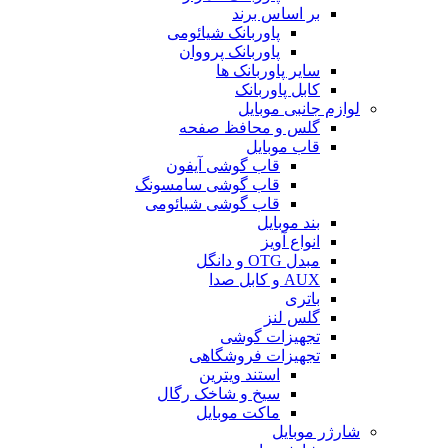
بر اساس برند
پاوربانک شیائومی
پاوربانک پرووان
سایر پاوربانک ها
کابل پاوربانک
لوازم جانبی موبایل
گلس و محافظ صفحه
قاب موبایل
قاب گوشی آیفون
قاب گوشی سامسونگ
قاب گوشی شیائومی
بند موبایل
انواع آویز
مبدل OTG و دانگل
AUX و کابل صدا
باتری
گلس لنز
تجهیزات گوشی
تجهیزات فروشگاهی
استند ویترین
سیخ و شاخک رگال
ماکت موبایل
شارژر موبایل