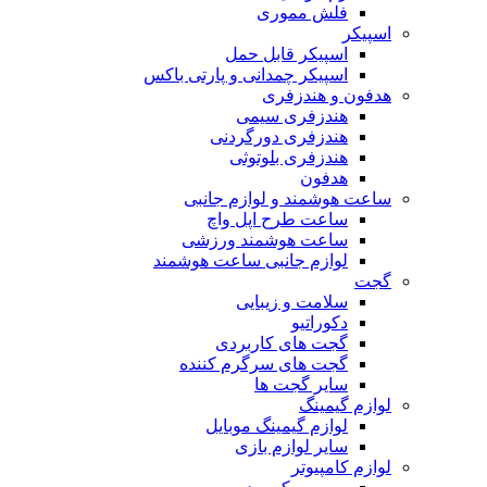
فلش مموری
اسپیکر
اسپیکر قابل حمل
اسپیکر چمدانی و پارتی باکس
هدفون و هندزفری
هندزفری سیمی
هندزفری دورگردنی
هندزفری بلوتوثی
هدفون
ساعت هوشمند و لوازم جانبی
ساعت طرح اپل واچ
ساعت هوشمند ورزشی
لوازم جانبی ساعت هوشمند
گجت
سلامت و زیبایی
دکوراتیو
گجت های کاربردی
گجت های سرگرم کننده
سایر گجت ها
لوازم گیمینگ
لوازم گیمینگ موبایل
سایر لوازم بازی
لوازم کامپیوتر