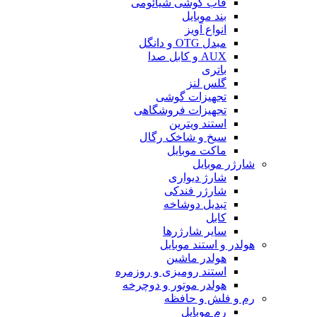
قاب گوشی شیائومی
بند موبایل
انواع آویز
مبدل OTG و دانگل
AUX و کابل صدا
باتری
گلس لنز
تجهیزات گوشی
تجهیزات فروشگاهی
استند ویترین
سیخ و شاخک رگال
ماکت موبایل
شارژر موبایل
شارژ دیواری
شارژر فندکی
تبدیل دوشاخه
کابل
سایر شارژرها
هولدر و استند موبایل
هولدر ماشین
استند رومیزی و روزمره
هولدر موتور و دوچرخه
رم و فلش و حافظه
رم موبایل