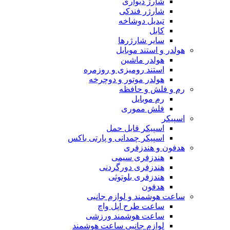
شارژ دیواری
شارژر فندکی
تبدیل دوشاخه
کابل
سایر شارژرها
هولدر و استند موبایل
هولدر ماشین
استند رومیزی و روزمره
هولدر موتور و دوچرخه
رم و فلش و حافظه
رم موبایل
فلش مموری
اسپیکر
اسپیکر قابل حمل
اسپیکر چمدانی و پارتی باکس
هدفون و هندزفری
هندزفری سیمی
هندزفری دورگردنی
هندزفری بلوتوثی
هدفون
ساعت هوشمند و لوازم جانبی
ساعت طرح اپل واچ
ساعت هوشمند ورزشی
لوازم جانبی ساعت هوشمند