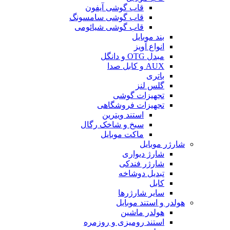
قاب گوشی آیفون
قاب گوشی سامسونگ
قاب گوشی شیائومی
بند موبایل
انواع آویز
مبدل OTG و دانگل
AUX و کابل صدا
باتری
گلس لنز
تجهیزات گوشی
تجهیزات فروشگاهی
استند ویترین
سیخ و شاخک رگال
ماکت موبایل
شارژر موبایل
شارژ دیواری
شارژر فندکی
تبدیل دوشاخه
کابل
سایر شارژرها
هولدر و استند موبایل
هولدر ماشین
استند رومیزی و روزمره