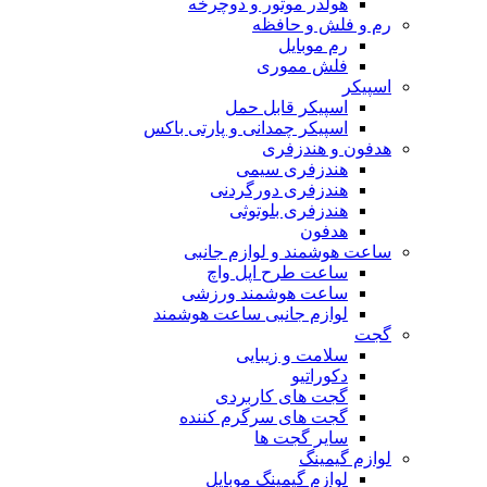
هولدر موتور و دوچرخه
رم و فلش و حافظه
رم موبایل
فلش مموری
اسپیکر
اسپیکر قابل حمل
اسپیکر چمدانی و پارتی باکس
هدفون و هندزفری
هندزفری سیمی
هندزفری دورگردنی
هندزفری بلوتوثی
هدفون
ساعت هوشمند و لوازم جانبی
ساعت طرح اپل واچ
ساعت هوشمند ورزشی
لوازم جانبی ساعت هوشمند
گجت
سلامت و زیبایی
دکوراتیو
گجت های کاربردی
گجت های سرگرم کننده
سایر گجت ها
لوازم گیمینگ
لوازم گیمینگ موبایل