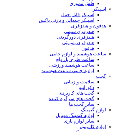
فلش مموری
اسپیکر
اسپیکر قابل حمل
اسپیکر چمدانی و پارتی باکس
هدفون و هندزفری
هندزفری سیمی
هندزفری دورگردنی
هندزفری بلوتوثی
هدفون
ساعت هوشمند و لوازم جانبی
ساعت طرح اپل واچ
ساعت هوشمند ورزشی
لوازم جانبی ساعت هوشمند
گجت
سلامت و زیبایی
دکوراتیو
گجت های کاربردی
گجت های سرگرم کننده
سایر گجت ها
لوازم گیمینگ
لوازم گیمینگ موبایل
سایر لوازم بازی
لوازم کامپیوتر