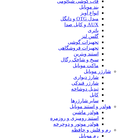
قاب گوشی شیائومی
بند موبایل
انواع آویز
مبدل OTG و دانگل
AUX و کابل صدا
باتری
گلس لنز
تجهیزات گوشی
تجهیزات فروشگاهی
استند ویترین
سیخ و شاخک رگال
ماکت موبایل
شارژر موبایل
شارژ دیواری
شارژر فندکی
تبدیل دوشاخه
کابل
سایر شارژرها
هولدر و استند موبایل
هولدر ماشین
استند رومیزی و روزمره
هولدر موتور و دوچرخه
رم و فلش و حافظه
رم موبایل