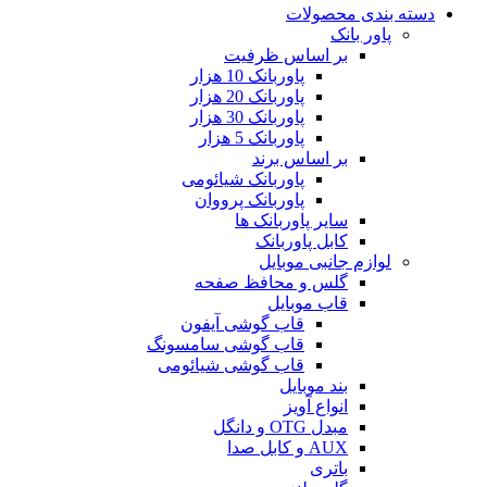
دسته بندی محصولات
پاور بانک
بر اساس ظرفیت
پاوربانک 10 هزار
پاوربانک 20 هزار
پاوربانک 30 هزار
پاوربانک 5 هزار
بر اساس برند
پاوربانک شیائومی
پاوربانک پرووان
سایر پاوربانک ها
کابل پاوربانک
لوازم جانبی موبایل
گلس و محافظ صفحه
قاب موبایل
قاب گوشی آیفون
قاب گوشی سامسونگ
قاب گوشی شیائومی
بند موبایل
انواع آویز
مبدل OTG و دانگل
AUX و کابل صدا
باتری