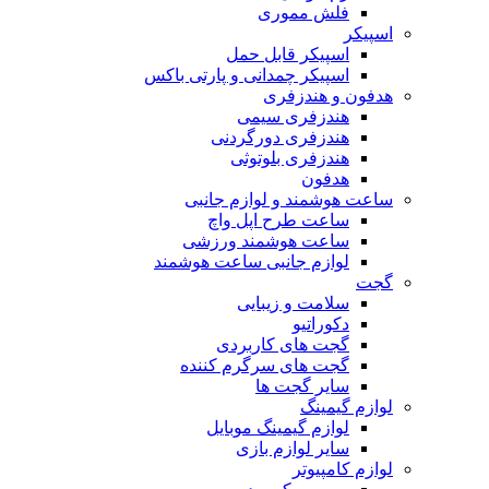
فلش مموری
اسپیکر
اسپیکر قابل حمل
اسپیکر چمدانی و پارتی باکس
هدفون و هندزفری
هندزفری سیمی
هندزفری دورگردنی
هندزفری بلوتوثی
هدفون
ساعت هوشمند و لوازم جانبی
ساعت طرح اپل واچ
ساعت هوشمند ورزشی
لوازم جانبی ساعت هوشمند
گجت
سلامت و زیبایی
دکوراتیو
گجت های کاربردی
گجت های سرگرم کننده
سایر گجت ها
لوازم گیمینگ
لوازم گیمینگ موبایل
سایر لوازم بازی
لوازم کامپیوتر