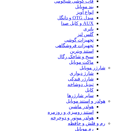
قاب گوشی شیائومی
بند موبایل
انواع آویز
مبدل OTG و دانگل
AUX و کابل صدا
باتری
گلس لنز
تجهیزات گوشی
تجهیزات فروشگاهی
استند ویترین
سیخ و شاخک رگال
ماکت موبایل
شارژر موبایل
شارژ دیواری
شارژر فندکی
تبدیل دوشاخه
کابل
سایر شارژرها
هولدر و استند موبایل
هولدر ماشین
استند رومیزی و روزمره
هولدر موتور و دوچرخه
رم و فلش و حافظه
رم موبایل