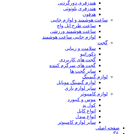
هندزفری دورگردنی
هندزفری بلوتوثی
هدفون
ساعت هوشمند و لوازم جانبی
ساعت طرح اپل واچ
ساعت هوشمند ورزشی
لوازم جانبی ساعت هوشمند
گجت
سلامت و زیبایی
دکوراتیو
گجت های کاربردی
گجت های سرگرم کننده
سایر گجت ها
لوازم گیمینگ
لوازم گیمینگ موبایل
سایر لوازم بازی
لوازم کامپیوتر
موس و کیبورد
کول پد
انواع کابل
انواع مبدل
سایر لوازم کامپیوتر
صفحه اصلی
بلاگ