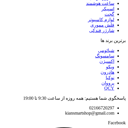
ساعت هوشمند
اسپیکر
گجت
لوازم کامپیوتر
فلش مموری
شارژر فندکی
برترین برند ها
شیائومی
سامسونگ
اکسیژن
ویکو
هادرون
نوکیا
پرووان
QCY
پاسخگوی شما هستیم: همه روزه از ساعت 9:30 تا 19:00
02166720297
kiansmartshop@gmail.com
Facebook