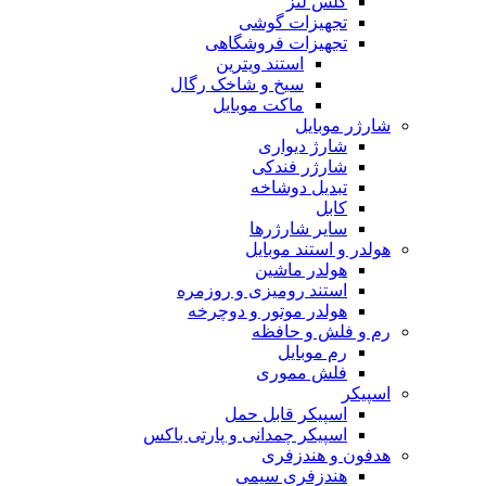
گلس لنز
تجهیزات گوشی
تجهیزات فروشگاهی
استند ویترین
سیخ و شاخک رگال
ماکت موبایل
شارژر موبایل
شارژ دیواری
شارژر فندکی
تبدیل دوشاخه
کابل
سایر شارژرها
هولدر و استند موبایل
هولدر ماشین
استند رومیزی و روزمره
هولدر موتور و دوچرخه
رم و فلش و حافظه
رم موبایل
فلش مموری
اسپیکر
اسپیکر قابل حمل
اسپیکر چمدانی و پارتی باکس
هدفون و هندزفری
هندزفری سیمی