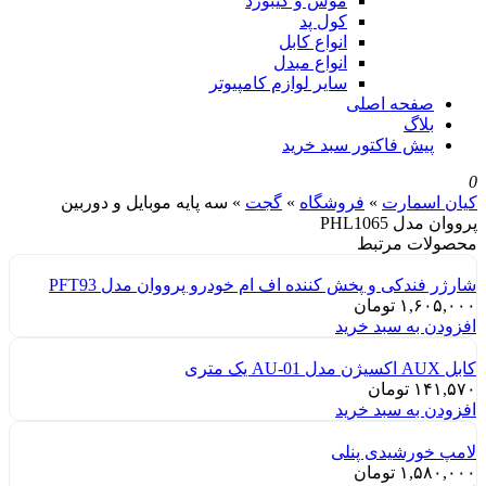
موس و کیبورد
کول پد
انواع کابل
انواع مبدل
سایر لوازم کامپیوتر
صفحه اصلی
بلاگ
پیش فاکتور سبد خرید
0
کیان اسمارت
»
فروشگاه
»
گجت
»
سه پایه موبایل و دوربین
پرووان مدل PHL1065
محصولات مرتبط
شارژر فندکی و پخش کننده اف ام خودرو پرووان مدل PFT93
۱,۶۰۵,۰۰۰
تومان
افزودن به سبد خرید
کابل AUX اکسیژن مدل AU-01 یک متری
۱۴۱,۵۷۰
تومان
افزودن به سبد خرید
لامپ خورشیدی پنلی
۱,۵۸۰,۰۰۰
تومان