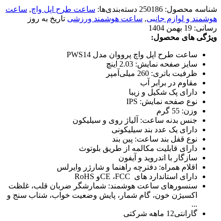
شناسه محصول:
250186
دسته‌بندی‌ها:
ساعت طرح اپل واچ
,
ساعت
هوشمند و لوازم جانبی
,
ساعت هوشمند ورزشی
تاریخ به روز
رسانی:
19 بهمن 1404
ویژگی های محصول:
ساعت طرح اپل واچ پرووان مدل PWS14
سایز صفحه نمایش: 2.03 اینچ
ظرفیت باتری: 260 میلی‌آمپر
مقاوم در برابر آب
دارای پک شکیل و زیبا
نوع صفحه نمایش: IPS
وزن: 55 گرم
جنس بدنه ساعت: آلیاژ روی و سیلیکون
دارای یک عدد بند سیلیکونی
نوع قفل بند ساعت: پین بند
دارای قابلیت مکالمه از طریق بلوتوث
سازگار با اندروید و آیفون
اقلام همراه: دفترچه راهنما و شارژر وایرلس
دارای استاندارد های CE ،FCCو RoHS
سنسورهای ساعت هوشمند: شمارشگر ضربان قلب، غلظت
اکسیژن خون، گام شمار، پایش وضعیت خواب، شتاب سنج و
...
گارانتی12 ماهه شرکتی