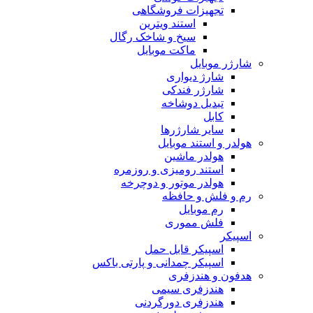
تجهیزات فروشگاهی
استند ویترین
سیخ و شاخک رگال
ماکت موبایل
شارژر موبایل
شارژ دیواری
شارژر فندکی
تبدیل دوشاخه
کابل
سایر شارژرها
هولدر و استند موبایل
هولدر ماشین
استند رومیزی و روزمره
هولدر موتور و دوچرخه
رم و فلش و حافظه
رم موبایل
فلش مموری
اسپیکر
اسپیکر قابل حمل
اسپیکر چمدانی و پارتی باکس
هدفون و هندزفری
هندزفری سیمی
هندزفری دورگردنی