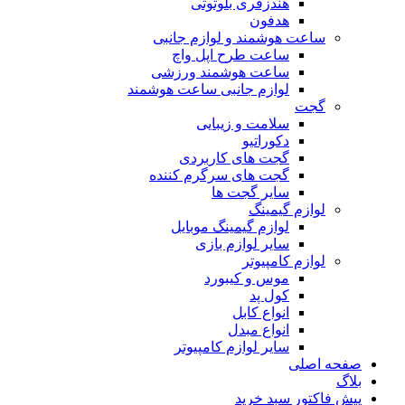
هندزفری بلوتوثی
هدفون
ساعت هوشمند و لوازم جانبی
ساعت طرح اپل واچ
ساعت هوشمند ورزشی
لوازم جانبی ساعت هوشمند
گجت
سلامت و زیبایی
دکوراتیو
گجت های کاربردی
گجت های سرگرم کننده
سایر گجت ها
لوازم گیمینگ
لوازم گیمینگ موبایل
سایر لوازم بازی
لوازم کامپیوتر
موس و کیبورد
کول پد
انواع کابل
انواع مبدل
سایر لوازم کامپیوتر
صفحه اصلی
بلاگ
پیش فاکتور سبد خرید