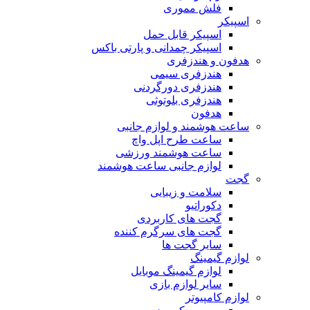
فلش مموری
اسپیکر
اسپیکر قابل حمل
اسپیکر چمدانی و پارتی باکس
هدفون و هندزفری
هندزفری سیمی
هندزفری دورگردنی
هندزفری بلوتوثی
هدفون
ساعت هوشمند و لوازم جانبی
ساعت طرح اپل واچ
ساعت هوشمند ورزشی
لوازم جانبی ساعت هوشمند
گجت
سلامت و زیبایی
دکوراتیو
گجت های کاربردی
گجت های سرگرم کننده
سایر گجت ها
لوازم گیمینگ
لوازم گیمینگ موبایل
سایر لوازم بازی
لوازم کامپیوتر