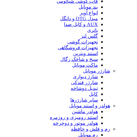
قاب گوشی شیائومی
بند موبایل
انواع آویز
مبدل OTG و دانگل
AUX و کابل صدا
باتری
گلس لنز
تجهیزات گوشی
تجهیزات فروشگاهی
استند ویترین
سیخ و شاخک رگال
ماکت موبایل
شارژر موبایل
شارژ دیواری
شارژر فندکی
تبدیل دوشاخه
کابل
سایر شارژرها
هولدر و استند موبایل
هولدر ماشین
استند رومیزی و روزمره
هولدر موتور و دوچرخه
رم و فلش و حافظه
رم موبایل