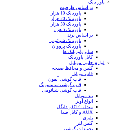
پاور بانک
بر اساس ظرفیت
پاوربانک 10 هزار
پاوربانک 20 هزار
پاوربانک 30 هزار
پاوربانک 5 هزار
بر اساس برند
پاوربانک شیائومی
پاوربانک پرووان
سایر پاوربانک ها
کابل پاوربانک
لوازم جانبی موبایل
گلس و محافظ صفحه
قاب موبایل
قاب گوشی آیفون
قاب گوشی سامسونگ
قاب گوشی شیائومی
بند موبایل
انواع آویز
مبدل OTG و دانگل
AUX و کابل صدا
باتری
گلس لنز
تجهیزات گوشی