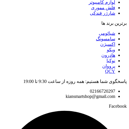
لوازم کامپیوتر
فلش مموری
شارژر فندکی
برترین برند ها
شیائومی
سامسونگ
اکسیژن
ویکو
هادرون
نوکیا
پرووان
QCY
پاسخگوی شما هستیم: همه روزه از ساعت 9:30 تا 19:00
02166720297
kiansmartshop@gmail.com
Facebook