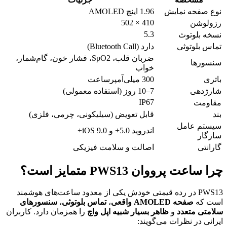
نوع صفحه نمایش
1.96 اینچ AMOLED
410 × 502
رزولوشن
5.3
نسخه بلوتوث
تماس بلوتوثی
دارد (Bluetooth Call)
ضربان قلب، SpO2، فشار خون، گام‌شمار،
سنسورها
خواب
باتری
300 میلی‌آمپرساعت
شارژدهی
7–10 روز (استفاده معمولی)
IP67
مقاومت
بند
قابل تعویض (سیلیکونی، چرمی، فلزی)
سیستم عامل
اندروید 5.0+ و iOS 9.0+
سازگار
گارانتی
اصالت و سلامت فیزیکی
چرا ساعت پرووان PWS13 متمایز است؟
PWS13 در رده قیمتی خودش یکی از معدود ساعت‌های هوشمند
است که
صفحه AMOLED واقعی
،
تماس بلوتوثی
،
سنسورهای
سلامتی متعدد
و
ظاهر بسیار شبیه اپل واچ
را همزمان دارد. کاربران
ایرانی در نظرات می‌گویند: