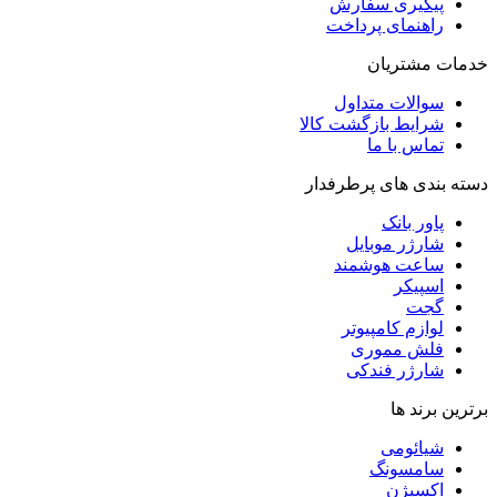
پیگیری سفارش
راهنمای پرداخت
خدمات مشتریان
سوالات متداول
شرایط بازگشت کالا
تماس با ما
دسته بندی های پرطرفدار
پاور بانک
شارژر موبایل
ساعت هوشمند
اسپیکر
گجت
لوازم کامپیوتر
فلش مموری
شارژر فندکی
برترین برند ها
شیائومی
سامسونگ
اکسیژن