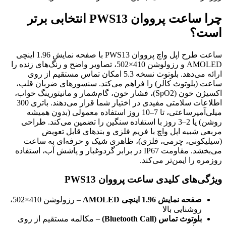
چرا ساعت پرووان PWS13 انتخابی برتر
است؟
ساعت طرح اپل واچ پرووان PWS13 با صفحه نمایش 1.96 اینچی
AMOLED و رزولوشن 410×502، تصاویر واضح و رنگ‌های زنده را
ارائه می‌دهد. بلوتوث نسخه 5.3 امکان تماس مستقیم از روی
ساعت (بلوتوث کالر) را فراهم می‌کند. سنسورهای ضربان قلب،
اکسیژن خون (SpO2)، فشار خون، گام‌شمار و مانیتورینگ خواب،
اطلاعات سلامتی مفیدی در اختیار شما قرار می‌دهند. باتری 300
میلی‌آمپرساعتی، تا 7–10 روز استفاده معمولی (بدون همیشه
روشن) یا 2–3 روز با استفاده سنگین را تضمین می‌کند. طراحی
مربعی شبیه اپل واچ با فریم فلزی و بندهای قابل تعویض
(سیلیکونی، چرمی، فلزی)، ظاهری شیک و حرفه‌ای به ساعت
می‌بخشد. مقاومت IP67 در برابر گردوغبار و پاشش آب، استفاده
روزمره را ایمن‌تر می‌کند.
ویژگی‌های کلیدی ساعت پرووان PWS13
صفحه نمایش 1.96 اینچی AMOLED
– رزولوشن 410×502،
روشنایی بالا
بلوتوث تماس (Bluetooth Call)
– مکالمه مستقیم از روی