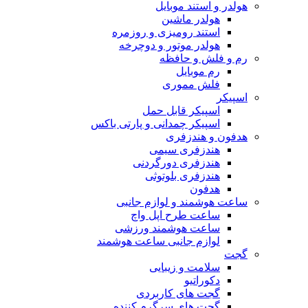
هولدر و استند موبایل
هولدر ماشین
استند رومیزی و روزمره
هولدر موتور و دوچرخه
رم و فلش و حافظه
رم موبایل
فلش مموری
اسپیکر
اسپیکر قابل حمل
اسپیکر چمدانی و پارتی باکس
هدفون و هندزفری
هندزفری سیمی
هندزفری دورگردنی
هندزفری بلوتوثی
هدفون
ساعت هوشمند و لوازم جانبی
ساعت طرح اپل واچ
ساعت هوشمند ورزشی
لوازم جانبی ساعت هوشمند
گجت
سلامت و زیبایی
دکوراتیو
گجت های کاربردی
گجت های سرگرم کننده