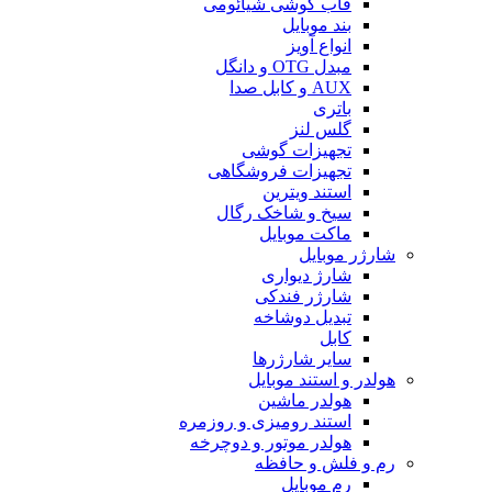
قاب گوشی شیائومی
بند موبایل
انواع آویز
مبدل OTG و دانگل
AUX و کابل صدا
باتری
گلس لنز
تجهیزات گوشی
تجهیزات فروشگاهی
استند ویترین
سیخ و شاخک رگال
ماکت موبایل
شارژر موبایل
شارژ دیواری
شارژر فندکی
تبدیل دوشاخه
کابل
سایر شارژرها
هولدر و استند موبایل
هولدر ماشین
استند رومیزی و روزمره
هولدر موتور و دوچرخه
رم و فلش و حافظه
رم موبایل