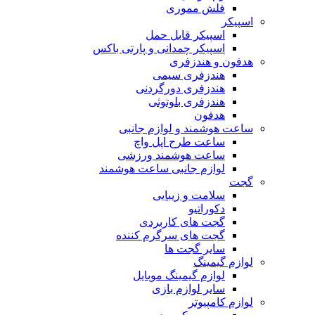
فلش مموری
اسپیکر
اسپیکر قابل حمل
اسپیکر چمدانی و پارتی باکس
هدفون و هندزفری
هندزفری سیمی
هندزفری دورگردنی
هندزفری بلوتوثی
هدفون
ساعت هوشمند و لوازم جانبی
ساعت طرح اپل واچ
ساعت هوشمند ورزشی
لوازم جانبی ساعت هوشمند
گجت
سلامت و زیبایی
دکوراتیو
گجت های کاربردی
گجت های سرگرم کننده
سایر گجت ها
لوازم گیمینگ
لوازم گیمینگ موبایل
سایر لوازم بازی
لوازم کامپیوتر