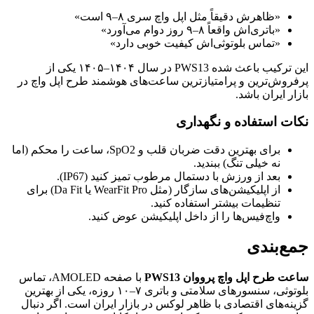
«ظاهرش دقیقاً مثل اپل واچ سری ۸–۹ است»
«باتری‌اش واقعاً ۸–۹ روز دوام می‌آورد»
«تماس بلوتوثی‌اش کیفیت خوبی دارد»
این ترکیب باعث شده PWS13 در سال ۱۴۰۴–۱۴۰۵ یکی از
پرفروش‌ترین و پرامتیازترین ساعت‌های هوشمند طرح اپل واچ در
بازار ایران باشد.
نکات استفاده و نگهداری
برای بهترین دقت ضربان قلب و SpO2، ساعت را محکم (اما
نه خیلی تنگ) ببندید.
بعد از ورزش با دستمال مرطوب تمیز کنید (IP67).
از اپلیکیشن‌های سازگار (مثل WearFit Pro یا Da Fit) برای
تنظیمات بیشتر استفاده کنید.
واچ‌فیس‌ها را از داخل اپلیکیشن عوض کنید.
جمع‌بندی
ساعت طرح اپل واچ پرووان PWS13
با صفحه AMOLED، تماس
بلوتوثی، سنسورهای سلامتی و باتری ۷–۱۰ روزه، یکی از بهترین
گزینه‌های اقتصادی با ظاهر لوکس در بازار ایران است. اگر دنبال