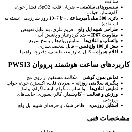
ساعت
سنسورهای سلامتی
– ضربان قلب، SpO2، فشار خون،
گام‌شمار، خواب
باتری 300 میلی‌آمپرساعتی
– تا 7–10 روز شارژدهی (بسته به
استفاده)
طراحی شبیه اپل واچ
– فریم فلزی، بند قابل تعویض
مقاومت IP67
– ضد گردوغبار و پاشش آب
واتساپ و اعلان‌ها
– نمایش پیام‌ها و پاسخ سریع
بیش از 100 واچ‌فیس
– قابل شخصی‌سازی
اقلام همراه
– کابل شارژ مغناطیسی، دفترچه راهنما
کاربردهای ساعت هوشمند پرووان PWS13
تماس بدون گوشی
– مکالمه مستقیم از روی مچ
پیگیری سلامتی روزانه
– ضربان قلب، اکسیژن خون، خواب
نمایش اعلان‌ها
– واتساپ، تلگرام، اینستاگرام، پیامک
ورزش و فعالیت
– گام‌شمار، کالری‌سوزی، حالت‌های
ورزشی
استایل روزمره
– ظاهر شیک و حرفه‌ای شبیه اپل واچ
مشخصات فنی
مشخصه
جزئیات