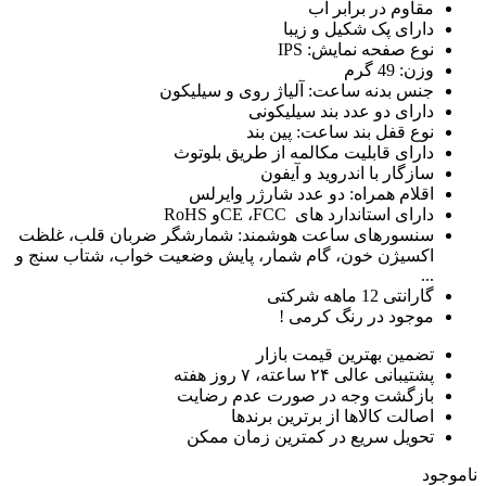
مقاوم در برابر آب
دارای پک شکیل و زیبا
نوع صفحه نمایش: IPS
وزن: 49 گرم
جنس بدنه ساعت: آلیاژ روی و سیلیکون
دارای دو عدد بند سیلیکونی
نوع قفل بند ساعت: پین بند
دارای قابلیت مکالمه از طریق بلوتوث
سازگار با اندروید و آیفون
اقلام همراه: دو عدد شارژر وایرلس
دارای استاندارد های CE ،FCCو RoHS
سنسورهای ساعت هوشمند: شمارشگر ضربان قلب، غلظت
اکسیژن خون، گام شمار، پایش وضعیت خواب، شتاب سنج و
...
گارانتی 12 ماهه شرکتی
موجود در رنگ کرمی !
تضمین بهترین قیمت بازار
پشتیبانی عالی ۲۴ ساعته، ۷ روز هفته
بازگشت وجه در صورت عدم رضایت
اصالت کالاها از برترین برندها
تحویل سریع در کمترین زمان ممکن
ناموجود