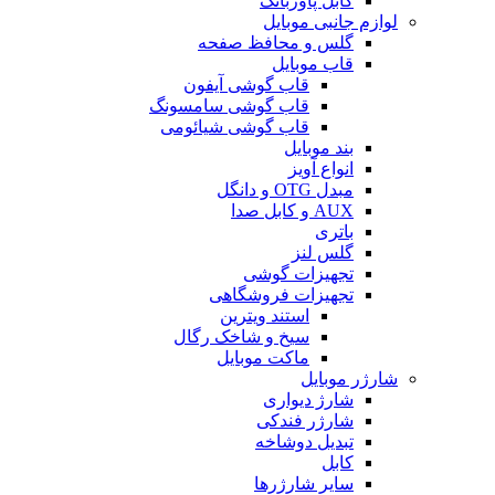
کابل پاوربانک
لوازم جانبی موبایل
گلس و محافظ صفحه
قاب موبایل
قاب گوشی آیفون
قاب گوشی سامسونگ
قاب گوشی شیائومی
بند موبایل
انواع آویز
مبدل OTG و دانگل
AUX و کابل صدا
باتری
گلس لنز
تجهیزات گوشی
تجهیزات فروشگاهی
استند ویترین
سیخ و شاخک رگال
ماکت موبایل
شارژر موبایل
شارژ دیواری
شارژر فندکی
تبدیل دوشاخه
کابل
سایر شارژرها