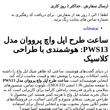
ارسال سفارش . حداکثر 2 روز کاری
لطفا 1 الی 2 روز بعد از سفارش . برای دریافت کد رهگیری به
شماره تماس های سایت زنگ بزنید .
توضیحات
ساعت طرح اپل واچ پرووان مدل
PWS13: هوشمندی با طراحی
کلاسیک
در دنیای گجت‌های هوشمند، ساعتی که ظاهر شیک اپل واچ را داشته
باشد، امکانات روزمره را پوشش دهد و قیمت مناسب ارائه کند،
انتخابی هوشمندانه است.
ساعت طرح اپل واچ پرووان مدل PWS13
با صفحه نمایش 1.96 اینچی AMOLED، بلوتوث تماس، سنسورهای
سلامتی و باتری قدرتمند، راه‌حلی کارآمد برای کاربرانی است که به
دنبال تجربه مشابه اپل واچ با هزینه کمتر هستند. این محصول با
طراحی مربعی، بندهای متنوع و گارانتی اصالت، در فروشگاه‌های
معتبر آنلاین بسیار محبوب بوده و انتخابی ایده‌آل برای استفاده
روزمره است. آماده‌اید با این ساعت هوشمند آشنا شوید؟