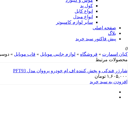
موس و کیبورد
کول پد
انواع کابل
انواع مبدل
سایر لوازم کامپیوتر
صفحه اصلی
بلاگ
پیش فاکتور سبد خرید
0
کیان اسمارت
»
فروشگاه
»
لوازم جانبی موبایل
»
قاب موبایل
»
دوسر ت
محصولات مرتبط
شارژر فندکی و پخش کننده اف ام خودرو پرووان مدل PFT93
۱,۶۰۵,۰۰۰
تومان
افزودن به سبد خرید