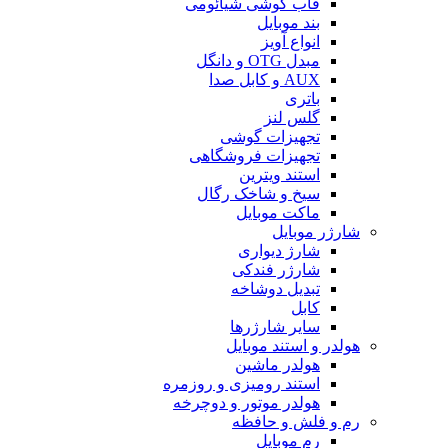
قاب گوشی شیائومی
بند موبایل
انواع آویز
مبدل OTG و دانگل
AUX و کابل صدا
باتری
گلس لنز
تجهیزات گوشی
تجهیزات فروشگاهی
استند ویترین
سیخ و شاخک رگال
ماکت موبایل
شارژر موبایل
شارژ دیواری
شارژر فندکی
تبدیل دوشاخه
کابل
سایر شارژرها
هولدر و استند موبایل
هولدر ماشین
استند رومیزی و روزمره
هولدر موتور و دوچرخه
رم و فلش و حافظه
رم موبایل