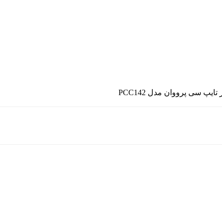
ایپ سی پرووان مدل PCC142