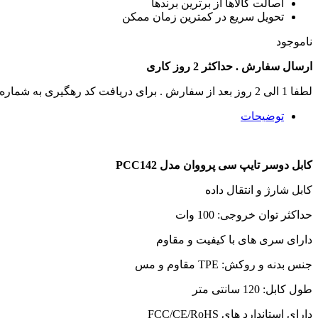
اصالت کالاها از برترین برندها
تحویل سریع در کمترین زمان ممکن
ناموجود
ارسال سفارش . حداکثر 2 روز کاری
لطفا 1 الی 2 روز بعد از سفارش . برای دریافت کد رهگیری به شماره تماس های سایت زنگ بزنید .
توضیحات
کابل دوسر تایپ سی پرووان مدل PCC142
کابل شارژ و انتقال داده
حداکثر توان خروجی: 100 وات
دارای سری های با کیفیت و مقاوم
جنس بدنه و روکش: TPE مقاوم و مس
طول کابل: 120 سانتی متر
دارای استاندارد های FCC/CE/RoHS