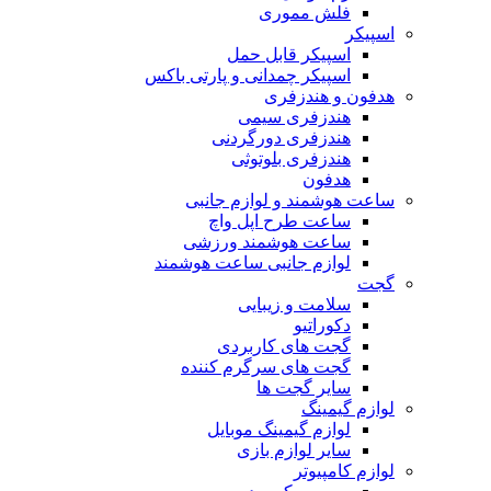
فلش مموری
اسپیکر
اسپیکر قابل حمل
اسپیکر چمدانی و پارتی باکس
هدفون و هندزفری
هندزفری سیمی
هندزفری دورگردنی
هندزفری بلوتوثی
هدفون
ساعت هوشمند و لوازم جانبی
ساعت طرح اپل واچ
ساعت هوشمند ورزشی
لوازم جانبی ساعت هوشمند
گجت
سلامت و زیبایی
دکوراتیو
گجت های کاربردی
گجت های سرگرم کننده
سایر گجت ها
لوازم گیمینگ
لوازم گیمینگ موبایل
سایر لوازم بازی
لوازم کامپیوتر