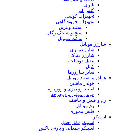
باتری
گلس لنز
تجهیزات گوشی
تجهیزات فروشگاهی
استند ویترین
سیخ و شاخک رگال
ماکت موبایل
شارژر موبایل
شارژ دیواری
شارژر فندکی
تبدیل دوشاخه
کابل
سایر شارژرها
هولدر و استند موبایل
هولدر ماشین
استند رومیزی و روزمره
هولدر موتور و دوچرخه
رم و فلش و حافظه
رم موبایل
فلش مموری
اسپیکر
اسپیکر قابل حمل
اسپیکر چمدانی و پارتی باکس