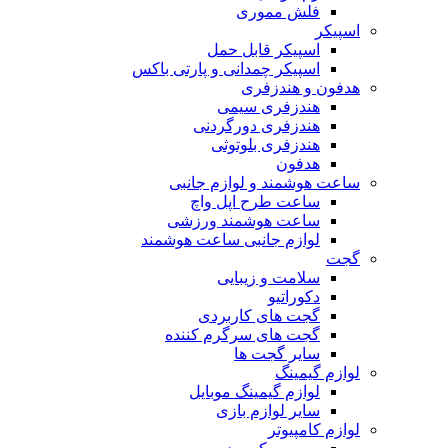
فلش مموری
اسپیکر
اسپیکر قابل حمل
اسپیکر چمدانی و پارتی باکس
هدفون و هندزفری
هندزفری سیمی
هندزفری دورگردنی
هندزفری بلوتوثی
هدفون
ساعت هوشمند و لوازم جانبی
ساعت طرح اپل واچ
ساعت هوشمند ورزشی
لوازم جانبی ساعت هوشمند
گجت
سلامت و زیبایی
دکوراتیو
گجت های کاربردی
گجت های سرگرم کننده
سایر گجت ها
لوازم گیمینگ
لوازم گیمینگ موبایل
سایر لوازم بازی
لوازم کامپیوتر