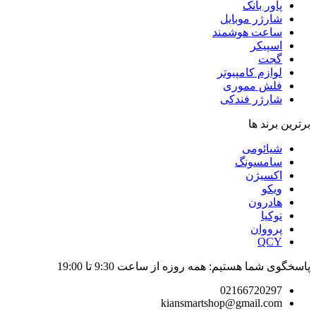
پاور بانک
شارژر موبایل
ساعت هوشمند
اسپیکر
گجت
لوازم کامپیوتر
فلش مموری
شارژر فندکی
برترین برند ها
شیائومی
سامسونگ
اکسیژن
ویکو
هادرون
نوکیا
پرووان
QCY
پاسخگوی شما هستیم: همه روزه از ساعت 9:30 تا 19:00
02166720297
kiansmartshop@gmail.com