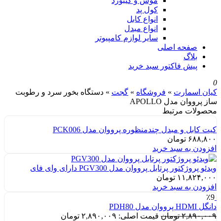
موس و کیبورد
کول پد
انواع کابل
انواع مبدل
سایر لوازم کامپیوتر
صفحه اصلی
بلاگ
پیش فاکتور سبد خرید
0
کیان اسمارت
»
فروشگاه
»
گجت
»
دستگاه بخور سرد و رطوبت
ساز پرووان مدل APOLLO
محصولات مرتبط
کیت کابل و مبدل چندمنظوره پرووان مدل PCK006
۶۸۸,۸۰۰
تومان
افزودن به سبد خرید
ویدئو پروژکتور پرتابل پرووان مدل PGV300 دارای وای فای
۱۱,۸۲۴,۰۰۰
تومان
افزودن به سبد خرید
٪9
دانگل HDMI پرووان مدل PDH80
۲,۸۹۰,۰۰۹
تومان
قیمت اصلی: ۲,۸۹۰,۰۰۹ تومان