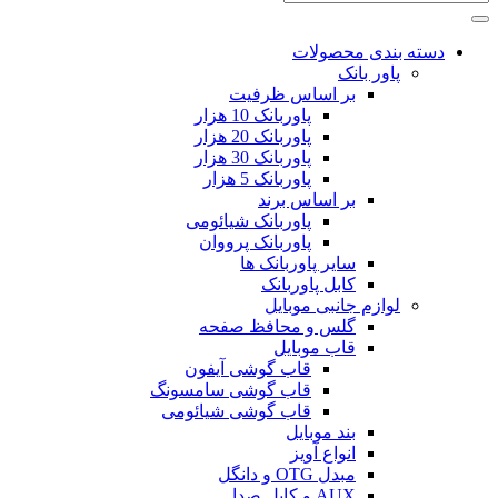
دسته بندی محصولات
پاور بانک
بر اساس ظرفیت
پاوربانک 10 هزار
پاوربانک 20 هزار
پاوربانک 30 هزار
پاوربانک 5 هزار
بر اساس برند
پاوربانک شیائومی
پاوربانک پرووان
سایر پاوربانک ها
کابل پاوربانک
لوازم جانبی موبایل
گلس و محافظ صفحه
قاب موبایل
قاب گوشی آیفون
قاب گوشی سامسونگ
قاب گوشی شیائومی
بند موبایل
انواع آویز
مبدل OTG و دانگل
AUX و کابل صدا