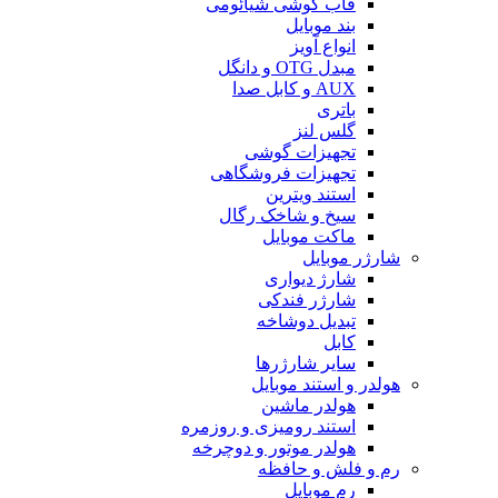
قاب گوشی شیائومی
بند موبایل
انواع آویز
مبدل OTG و دانگل
AUX و کابل صدا
باتری
گلس لنز
تجهیزات گوشی
تجهیزات فروشگاهی
استند ویترین
سیخ و شاخک رگال
ماکت موبایل
شارژر موبایل
شارژ دیواری
شارژر فندکی
تبدیل دوشاخه
کابل
سایر شارژرها
هولدر و استند موبایل
هولدر ماشین
استند رومیزی و روزمره
هولدر موتور و دوچرخه
رم و فلش و حافظه
رم موبایل