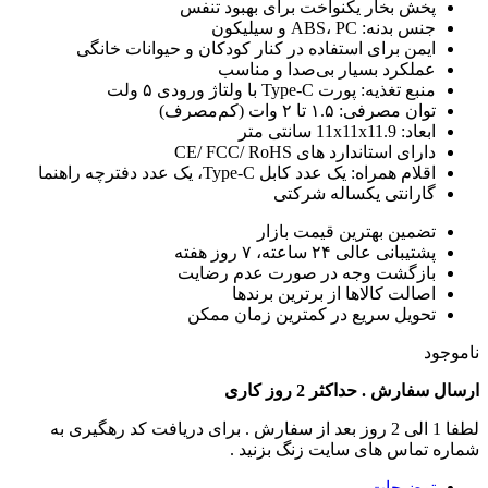
پخش بخار یکنواخت برای بهبود تنفس
جنس بدنه: ABS، PC و سیلیکون
ایمن برای استفاده در کنار کودکان و حیوانات خانگی
عملکرد بسیار بی‌صدا و مناسب
منبع تغذیه: پورت Type-C با ولتاژ ورودی ۵ ولت
توان مصرفی: ۱.۵ تا ۲ وات (کم‌مصرف)
ابعاد: 11x11x11.9 سانتی متر
دارای استاندارد های CE/ FCC/ RoHS
اقلام همراه: یک عدد کابل Type-C، یک عدد دفترچه راهنما
گارانتی یکساله شرکتی
تضمین بهترین قیمت بازار
پشتیبانی عالی ۲۴ ساعته، ۷ روز هفته
بازگشت وجه در صورت عدم رضایت
اصالت کالاها از برترین برندها
تحویل سریع در کمترین زمان ممکن
ناموجود
ارسال سفارش . حداکثر 2 روز کاری
لطفا 1 الی 2 روز بعد از سفارش . برای دریافت کد رهگیری به
شماره تماس های سایت زنگ بزنید .
توضیحات