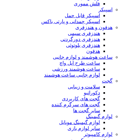
فلش مموری
اسپیکر
اسپیکر قابل حمل
اسپیکر چمدانی و پارتی باکس
هدفون و هندزفری
هندزفری سیمی
هندزفری دورگردنی
هندزفری بلوتوثی
هدفون
ساعت هوشمند و لوازم جانبی
ساعت طرح اپل واچ
ساعت هوشمند ورزشی
لوازم جانبی ساعت هوشمند
گجت
سلامت و زیبایی
دکوراتیو
گجت های کاربردی
گجت های سرگرم کننده
سایر گجت ها
لوازم گیمینگ
لوازم گیمینگ موبایل
سایر لوازم بازی
لوازم کامپیوتر