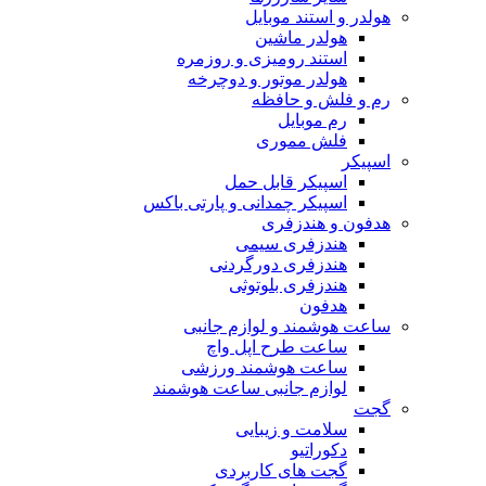
هولدر و استند موبایل
هولدر ماشین
استند رومیزی و روزمره
هولدر موتور و دوچرخه
رم و فلش و حافظه
رم موبایل
فلش مموری
اسپیکر
اسپیکر قابل حمل
اسپیکر چمدانی و پارتی باکس
هدفون و هندزفری
هندزفری سیمی
هندزفری دورگردنی
هندزفری بلوتوثی
هدفون
ساعت هوشمند و لوازم جانبی
ساعت طرح اپل واچ
ساعت هوشمند ورزشی
لوازم جانبی ساعت هوشمند
گجت
سلامت و زیبایی
دکوراتیو
گجت های کاربردی