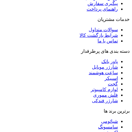
پیگیری سفارش
راهنمای پرداخت
خدمات مشتریان
سوالات متداول
شرایط بازگشت کالا
تماس با ما
دسته بندی های پرطرفدار
پاور بانک
شارژر موبایل
ساعت هوشمند
اسپیکر
گجت
لوازم کامپیوتر
فلش مموری
شارژر فندکی
برترین برند ها
شیائومی
سامسونگ