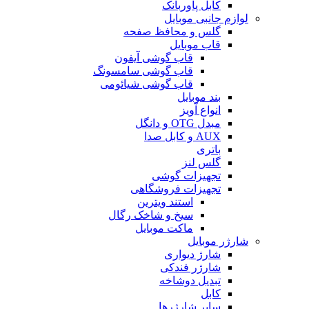
کابل پاوربانک
لوازم جانبی موبایل
گلس و محافظ صفحه
قاب موبایل
قاب گوشی آیفون
قاب گوشی سامسونگ
قاب گوشی شیائومی
بند موبایل
انواع آویز
مبدل OTG و دانگل
AUX و کابل صدا
باتری
گلس لنز
تجهیزات گوشی
تجهیزات فروشگاهی
استند ویترین
سیخ و شاخک رگال
ماکت موبایل
شارژر موبایل
شارژ دیواری
شارژر فندکی
تبدیل دوشاخه
کابل
سایر شارژرها