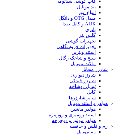
قاب گوشی شیائومی
بند موبایل
انواع آویز
مبدل OTG و دانگل
AUX و کابل صدا
باتری
گلس لنز
تجهیزات گوشی
تجهیزات فروشگاهی
استند ویترین
سیخ و شاخک رگال
ماکت موبایل
شارژر موبایل
شارژ دیواری
شارژر فندکی
تبدیل دوشاخه
کابل
سایر شارژرها
هولدر و استند موبایل
هولدر ماشین
استند رومیزی و روزمره
هولدر موتور و دوچرخه
رم و فلش و حافظه
رم موبایل