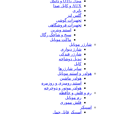
مبدل OTG و دانگل
AUX و کابل صدا
باتری
گلس لنز
تجهیزات گوشی
تجهیزات فروشگاهی
استند ویترین
سیخ و شاخک رگال
ماکت موبایل
شارژر موبایل
شارژ دیواری
شارژر فندکی
تبدیل دوشاخه
کابل
سایر شارژرها
هولدر و استند موبایل
هولدر ماشین
استند رومیزی و روزمره
هولدر موتور و دوچرخه
رم و فلش و حافظه
رم موبایل
فلش مموری
اسپیکر
اسپیکر قابل حمل