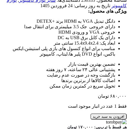
شناسه محصول:
230333
دسته‌بندی‌ها:
سایر لوازم کامپیوتر
,
لوازم
کامپیوتر
تاریخ به روز رسانی:
24 فروردین 1405
ویژگی های محصول:
دانگل تبدیل VGA به HDMI برند +DETEX
دارای خروجی جک 3.5 میلیمتری برای انتقال صدا
خروجی VGA و ورودی HDMI
دارای یک کابل برق USB به DC
ابعاد پک: 15.4x9.4x2.4 سانتی متر
مناسب برای انواع کنسول های بازی پلی استیشن،ایکس
باکس، انواع DVD پلیر ها،لبتاپ، کامپیوتر
تضمین بهترین قیمت بازار
پشتیبانی عالی ۲۴ ساعته، ۷ روز هفته
بازگشت وجه در صورت عدم رضایت
اصالت کالاها از برترین برندها
تحویل سریع در کمترین زمان ممکن
۶۸۰,۰۰۰
تومان
فقط 1 عدد در انبار موجود است
افزودن به سبد خرید
هر قسط با ترب‌پی:
۱۷۰,۰۰۰
تومان