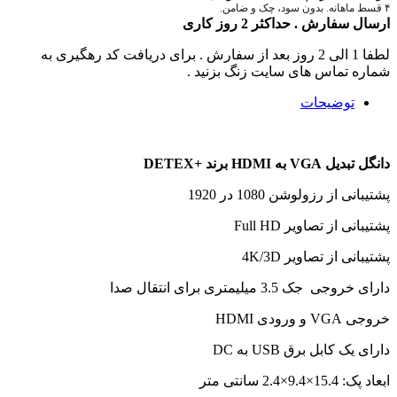
۴ قسط ماهانه. بدون سود، چک و ضامن.
ارسال سفارش . حداکثر 2 روز کاری
لطفا 1 الی 2 روز بعد از سفارش . برای دریافت کد رهگیری به
شماره تماس های سایت زنگ بزنید .
توضیحات
دانگل تبدیل VGA به HDMI برند +DETEX
پشتیبانی از رزولوشن 1080 در 1920
پشتیبانی از تصاویر Full HD
پشتیبانی از تصاویر 4K/3D
دارای خروجی جک 3.5 میلیمتری برای انتقال صدا
خروجی VGA و ورودی HDMI
دارای یک کابل برق USB به DC
ابعاد پک: 15.4×9.4×2.4 سانتی متر