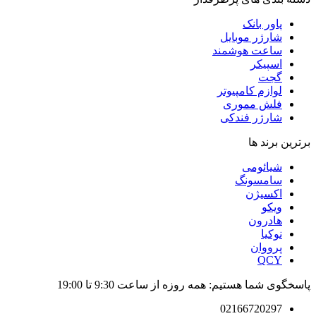
پاور بانک
شارژر موبایل
ساعت هوشمند
اسپیکر
گجت
لوازم کامپیوتر
فلش مموری
شارژر فندکی
برترین برند ها
شیائومی
سامسونگ
اکسیژن
ویکو
هادرون
نوکیا
پرووان
QCY
پاسخگوی شما هستیم: همه روزه از ساعت 9:30 تا 19:00
02166720297