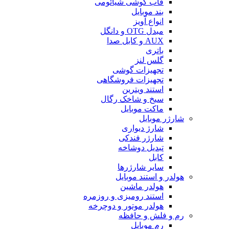
قاب گوشی شیائومی
بند موبایل
انواع آویز
مبدل OTG و دانگل
AUX و کابل صدا
باتری
گلس لنز
تجهیزات گوشی
تجهیزات فروشگاهی
استند ویترین
سیخ و شاخک رگال
ماکت موبایل
شارژر موبایل
شارژ دیواری
شارژر فندکی
تبدیل دوشاخه
کابل
سایر شارژرها
هولدر و استند موبایل
هولدر ماشین
استند رومیزی و روزمره
هولدر موتور و دوچرخه
رم و فلش و حافظه
رم موبایل