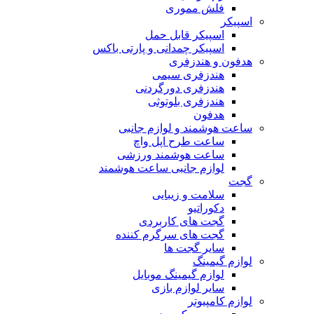
فلش مموری
اسپیکر
اسپیکر قابل حمل
اسپیکر چمدانی و پارتی باکس
هدفون و هندزفری
هندزفری سیمی
هندزفری دورگردنی
هندزفری بلوتوثی
هدفون
ساعت هوشمند و لوازم جانبی
ساعت طرح اپل واچ
ساعت هوشمند ورزشی
لوازم جانبی ساعت هوشمند
گجت
سلامت و زیبایی
دکوراتیو
گجت های کاربردی
گجت های سرگرم کننده
سایر گجت ها
لوازم گیمینگ
لوازم گیمینگ موبایل
سایر لوازم بازی
لوازم کامپیوتر