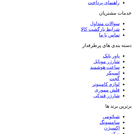
راهنمای پرداخت
خدمات مشتریان
سوالات متداول
شرایط بازگشت کالا
تماس با ما
دسته بندی های پرطرفدار
پاور بانک
شارژر موبایل
ساعت هوشمند
اسپیکر
گجت
لوازم کامپیوتر
فلش مموری
شارژر فندکی
برترین برند ها
شیائومی
سامسونگ
اکسیژن
ویکو