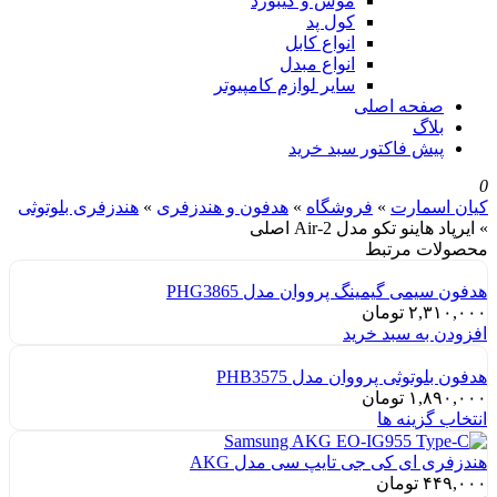
موس و کیبورد
کول پد
انواع کابل
انواع مبدل
سایر لوازم کامپیوتر
صفحه اصلی
بلاگ
پیش فاکتور سبد خرید
0
کیان اسمارت
»
فروشگاه
»
هدفون و هندزفری
»
هندزفری بلوتوثی
»
ایرپاد هاینو تکو مدل Air-2 اصلی
محصولات مرتبط
هدفون سیمی گیمینگ پرووان مدل PHG3865
۲,۳۱۰,۰۰۰
تومان
افزودن به سبد خرید
هدفون بلوتوثی پرووان مدل PHB3575
۱,۸۹۰,۰۰۰
تومان
انتخاب گزینه ها
هندزفری ای کی جی تایپ سی مدل AKG
۴۴۹,۰۰۰
تومان