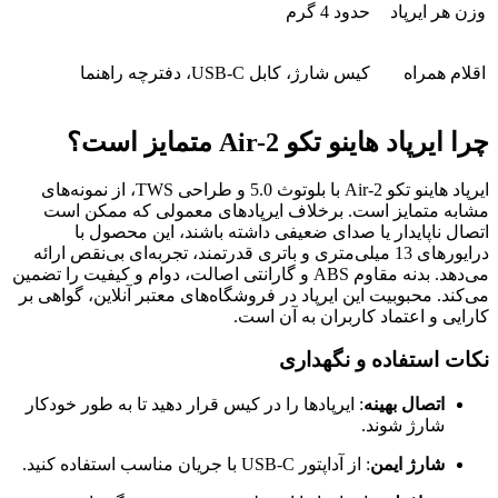
وزن هر ایرپاد
حدود 4 گرم
اقلام همراه
کیس شارژ، کابل USB-C، دفترچه راهنما
چرا ایرپاد هاینو تکو Air-2 متمایز است؟
ایرپاد هاینو تکو Air-2 با بلوتوث 5.0 و طراحی TWS، از نمونه‌های
مشابه متمایز است. برخلاف ایرپادهای معمولی که ممکن است
اتصال ناپایدار یا صدای ضعیفی داشته باشند، این محصول با
درایورهای 13 میلی‌متری و باتری قدرتمند، تجربه‌ای بی‌نقص ارائه
می‌دهد. بدنه مقاوم ABS و گارانتی اصالت، دوام و کیفیت را تضمین
می‌کند. محبوبیت این ایرپاد در فروشگاه‌های معتبر آنلاین، گواهی بر
کارایی و اعتماد کاربران به آن است.
نکات استفاده و نگهداری
اتصال بهینه
: ایرپادها را در کیس قرار دهید تا به طور خودکار
شارژ شوند.
شارژ ایمن
: از آداپتور USB-C با جریان مناسب استفاده کنید.