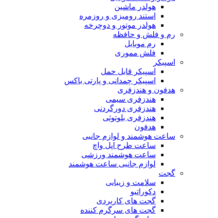
هولدر ماشین
استند رومیزی و روزمره
هولدر موتور و دوچرخه
رم و فلش و حافظه
رم موبایل
فلش مموری
اسپیکر
اسپیکر قابل حمل
اسپیکر چمدانی و پارتی باکس
هدفون و هندزفری
هندزفری سیمی
هندزفری دورگردنی
هندزفری بلوتوثی
هدفون
ساعت هوشمند و لوازم جانبی
ساعت طرح اپل واچ
ساعت هوشمند ورزشی
لوازم جانبی ساعت هوشمند
گجت
سلامت و زیبایی
دکوراتیو
گجت های کاربردی
گجت های سرگرم کننده