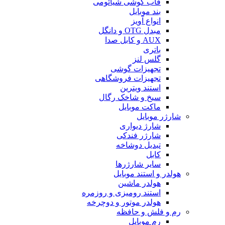
قاب گوشی شیائومی
بند موبایل
انواع آویز
مبدل OTG و دانگل
AUX و کابل صدا
باتری
گلس لنز
تجهیزات گوشی
تجهیزات فروشگاهی
استند ویترین
سیخ و شاخک رگال
ماکت موبایل
شارژر موبایل
شارژ دیواری
شارژر فندکی
تبدیل دوشاخه
کابل
سایر شارژرها
هولدر و استند موبایل
هولدر ماشین
استند رومیزی و روزمره
هولدر موتور و دوچرخه
رم و فلش و حافظه
رم موبایل