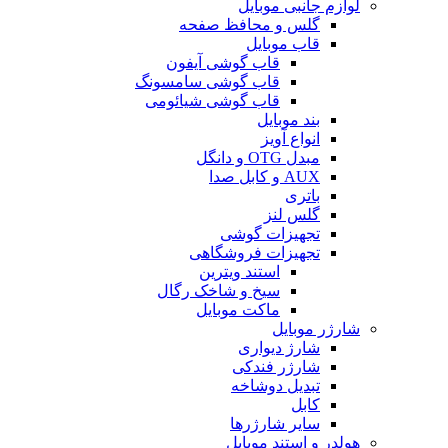
لوازم جانبی موبایل
گلس و محافظ صفحه
قاب موبایل
قاب گوشی آیفون
قاب گوشی سامسونگ
قاب گوشی شیائومی
بند موبایل
انواع آویز
مبدل OTG و دانگل
AUX و کابل صدا
باتری
گلس لنز
تجهیزات گوشی
تجهیزات فروشگاهی
استند ویترین
سیخ و شاخک رگال
ماکت موبایل
شارژر موبایل
شارژ دیواری
شارژر فندکی
تبدیل دوشاخه
کابل
سایر شارژرها
هولدر و استند موبایل