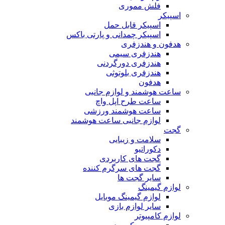
فلش مموری
اسپیکر
اسپیکر قابل حمل
اسپیکر چمدانی و پارتی باکس
هدفون و هندزفری
هندزفری سیمی
هندزفری دورگردنی
هندزفری بلوتوثی
هدفون
ساعت هوشمند و لوازم جانبی
ساعت طرح اپل واچ
ساعت هوشمند ورزشی
لوازم جانبی ساعت هوشمند
گجت
سلامت و زیبایی
دکوراتیو
گجت های کاربردی
گجت های سرگرم کننده
سایر گجت ها
لوازم گیمینگ
لوازم گیمینگ موبایل
سایر لوازم بازی
لوازم کامپیوتر