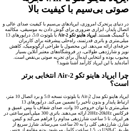
صوتی بی‌سیم با کیفیت بالا
در دنیای پرتحرک امروزی، ایرپادهای بی‌سیم با کیفیت صدای عالی و
اتصال پایدار، ابزاری ضروری برای گوش دادن به موسیقی، مکالمه
یا گیمینگ هستند.
ایرپاد هاینو تکو Air-2
با بلوتوث 5.0، درایورهای 13
میلی‌متری و باتری قدرتمند، راه‌حلی پیشرفته برای کاربران
حرفه‌ای ارائه می‌دهد. این محصول با طراحی ارگونومیک، کاهش
نویز و شارژدهی طولانی، در فروشگاه‌های معتبر آنلاین بسیار
محبوب بوده و انتخابی ایده‌آل برای تجربه صوتی بی‌نقص است.
آماده‌اید با این ایرپاد کارآمد آشنا شوید؟
چرا ایرپاد هاینو تکو Air-2 انتخابی برتر
است؟
ایرپاد هاینو تکو مدل Air-2 با بلوتوث نسخه 5.0 و برد اتصال 10 متر،
ارتباط پایدار و بدون تأخیر را تضمین می‌کند. درایورهای 13
میلی‌متری با توان خروجی 10 وات، صدای شفاف با بیس عمیق و
فرکانس 20Hz-20kHz ارائه می‌دهند. باتری 300 میلی‌آمپرساعتی در
هر ایرپاد، تا 5 ساعت شارژدهی مداوم را فراهم می‌کند و کیس
شارژ، شارژدهی کلی را به 20 ساعت می‌رساند. شارژ سریع از
طریق USB-C در 1.5 ساعت کامل می‌شود. بدنه مقاوم از جنس