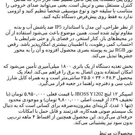
کنترل مستقل بیس و تریبل است. یعنی می‌توانید صدای خروجی را
متناسب با سلیقه خود و نوع موسیقی شخصاً تنظیم کنید و لزومی
ندارد به فقط روی پیش‌فرض دستگاه تکیه کنید.
از نظر طراحی، این مدل با استاندارد IP5 ضد پاشش آب و بدنه
مقاوم تولید شده است. همین موضوع باعث می‌شود استفاده از آن
در محیط‌های باز، کنار استخر، در فضای باز و حتی شرایطی با
احتساب کمی رطوبت، با اطمینان بیشتری امکان‌پذیر باشد. رقص
نور RGB نیز به پوسته بصری محصول افزوده و آن را به محور
جشن‌ها تبدیل می‌کند.
بخش تغذیه دستگاه از یک باتری ۱۸۰۰ میلی‌آمپری تأمین می‌شود که
امکان استفاده بدون اتصال به برق را فراهم می‌کند. ابعاد پک
محصول ۴۸.۳ × ۳۴ × ۲۵.۵ سانتی‌متر است و به همراه کابل شارژ
تایپ سی و دفترچه راهنما در جعبه قرار می‌گیرد.
اسپیکر ۱۲ اینچ JBOSS Y1202 با قیمت فعلی ۵,۹۵۰,۰۰۰ تومان (با
تخفیف ۳۹٪ از قیمت اصلی ۹,۸۰۰,۰۰۰ تومان) و موجودی محدود
(تنها ۱ عدد)، گزینه‌ای مقرون‌به‌صرفه برای کسانی است که به دنبال
یک سیستم صوتی همه‌کاره، قدرتمند و قابل حمل با امکانات
حرفه‌ای می‌گردند. این محصول همچنین از اقساط ۴ ماهه ترب‌پی
بدون سود نیز پشتیبانی می‌کند.
محصولات مرتبط