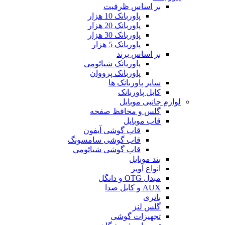
بر اساس ظرفیت
پاوربانک 10 هزار
پاوربانک 20 هزار
پاوربانک 30 هزار
پاوربانک 5 هزار
بر اساس برند
پاوربانک شیائومی
پاوربانک پرووان
سایر پاوربانک ها
کابل پاوربانک
لوازم جانبی موبایل
گلس و محافظ صفحه
قاب موبایل
قاب گوشی آیفون
قاب گوشی سامسونگ
قاب گوشی شیائومی
بند موبایل
انواع آویز
مبدل OTG و دانگل
AUX و کابل صدا
باتری
گلس لنز
تجهیزات گوشی