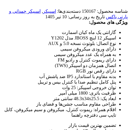
شناسه محصول:
150167
دسته‌بندی‌ها:
اسپیکر
,
اسپیکر چمدانی و
پارتی باکس
تاریخ به روز رسانی:
10 تیر 1405
ویژگی های محصول:
گارانتی یک ماه کیان اسمارت
اسپیکر 12 اینچ JBOSS مدل Y1202
نوع اتصال: بلوتوث نسخه 5.0 و AUX
دارای ورودی میکروفن سیمی
به همراه یک عدد میکروفن سیمی
دارای ریموت کنترل و رادیو FM
اتصال همزمان دو اسپیکر (TWS)
دارای رقص نور RGB
بدنه مقاوم با استاندارد IP5 ضد پاشش آب
پنل کامل تنظیم صدا با کنترل بیس و تریبل
توان خروجی اسپیکر: 25 وات
ظرفیت باتری: 1800 میلی آمپر
ابعاد پک: 48.3x34x25.5 سانتی متر
طراحی مقاوم مناسب جشن‌ها و فضای باز
اقلام همراه: ریموت کنترل، میکروفن و سیم میکروفن، کابل
تایپ سی دفترچه راهنما
تضمین بهترین قیمت بازار