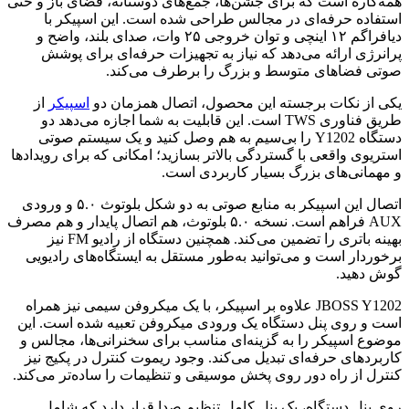
همه‌کاره است که برای جشن‌ها، جمع‌های دوستانه، فضای باز و حتی
استفاده حرفه‌ای در مجالس طراحی شده است. این اسپیکر با
دیافراگم ۱۲ اینچی و توان خروجی ۲۵ وات، صدای بلند، واضح و
پرانرژی ارائه می‌دهد که نیاز به تجهیزات حرفه‌ای برای پوشش
صوتی فضاهای متوسط و بزرگ را برطرف می‌کند.
یکی از نکات برجسته این محصول، اتصال همزمان دو
اسپیکر
از
طریق فناوری TWS است. این قابلیت به شما اجازه می‌دهد دو
دستگاه Y1202 را بی‌سیم به هم وصل کنید و یک سیستم صوتی
استریوی واقعی با گستردگی بالاتر بسازید؛ امکانی که برای رویدادها
و مهمانی‌های بزرگ بسیار کاربردی است.
اتصال این اسپیکر به منابع صوتی به دو شکل بلوتوث ۵.۰ و ورودی
AUX فراهم است. نسخه ۵.۰ بلوتوث، هم اتصال پایدار و هم مصرف
بهینه باتری را تضمین می‌کند. همچنین دستگاه از رادیو FM نیز
برخوردار است و می‌توانید به‌طور مستقل به ایستگاه‌های رادیویی
گوش دهید.
JBOSS Y1202 علاوه بر اسپیکر، با یک میکروفن سیمی نیز همراه
است و روی پنل دستگاه یک ورودی میکروفن تعبیه شده است. این
موضوع اسپیکر را به گزینه‌ای مناسب برای سخنرانی‌ها، مجالس و
کاربردهای حرفه‌ای تبدیل می‌کند. وجود ریموت کنترل در پکیج نیز
کنترل از راه دور روی پخش موسیقی و تنظیمات را ساده‌تر می‌کند.
روی پنل دستگاه، یک پنل کامل تنظیم صدا قرار دارد که شامل