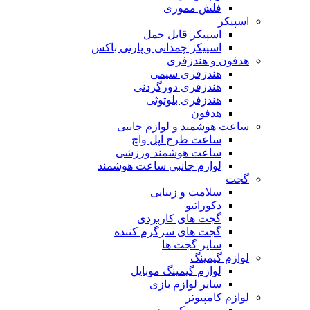
فلش مموری
اسپیکر
اسپیکر قابل حمل
اسپیکر چمدانی و پارتی باکس
هدفون و هندزفری
هندزفری سیمی
هندزفری دورگردنی
هندزفری بلوتوثی
هدفون
ساعت هوشمند و لوازم جانبی
ساعت طرح اپل واچ
ساعت هوشمند ورزشی
لوازم جانبی ساعت هوشمند
گجت
سلامت و زیبایی
دکوراتیو
گجت های کاربردی
گجت های سرگرم کننده
سایر گجت ها
لوازم گیمینگ
لوازم گیمینگ موبایل
سایر لوازم بازی
لوازم کامپیوتر