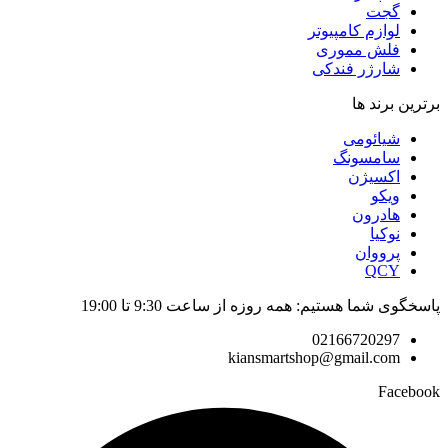
گجت
لوازم کامپیوتر
فلش مموری
شارژر فندکی
برترین برند ها
شیائومی
سامسونگ
اکسیژن
ویکو
هادرون
نوکیا
پرووان
QCY
پاسخگوی شما هستیم: همه روزه از ساعت 9:30 تا 19:00
02166720297
kiansmartshop@gmail.com
Facebook