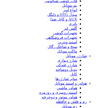
قاب گوشی شیائومی
بند موبایل
انواع آویز
مبدل OTG و دانگل
AUX و کابل صدا
باتری
گلس لنز
تجهیزات گوشی
تجهیزات فروشگاهی
استند ویترین
سیخ و شاخک رگال
ماکت موبایل
شارژر موبایل
شارژ دیواری
شارژر فندکی
تبدیل دوشاخه
کابل
سایر شارژرها
هولدر و استند موبایل
هولدر ماشین
استند رومیزی و روزمره
هولدر موتور و دوچرخه
رم و فلش و حافظه
رم موبایل