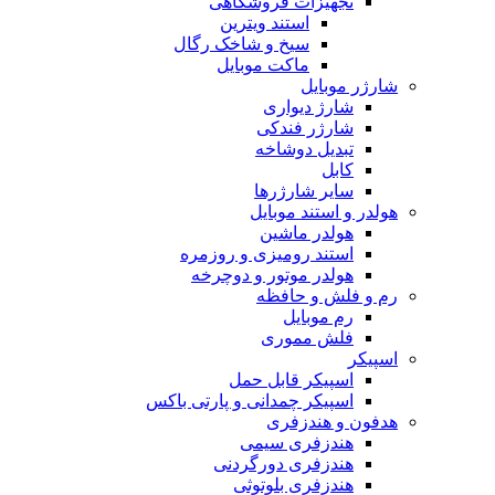
تجهیزات فروشگاهی
استند ویترین
سیخ و شاخک رگال
ماکت موبایل
شارژر موبایل
شارژ دیواری
شارژر فندکی
تبدیل دوشاخه
کابل
سایر شارژرها
هولدر و استند موبایل
هولدر ماشین
استند رومیزی و روزمره
هولدر موتور و دوچرخه
رم و فلش و حافظه
رم موبایل
فلش مموری
اسپیکر
اسپیکر قابل حمل
اسپیکر چمدانی و پارتی باکس
هدفون و هندزفری
هندزفری سیمی
هندزفری دورگردنی
هندزفری بلوتوثی