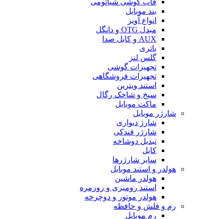
قاب گوشی شیائومی
بند موبایل
انواع آویز
مبدل OTG و دانگل
AUX و کابل صدا
باتری
گلس لنز
تجهیزات گوشی
تجهیزات فروشگاهی
استند ویترین
سیخ و شاخک رگال
ماکت موبایل
شارژر موبایل
شارژ دیواری
شارژر فندکی
تبدیل دوشاخه
کابل
سایر شارژرها
هولدر و استند موبایل
هولدر ماشین
استند رومیزی و روزمره
هولدر موتور و دوچرخه
رم و فلش و حافظه
رم موبایل