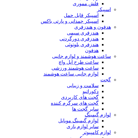
فلش مموری
اسپیکر
اسپیکر قابل حمل
اسپیکر چمدانی و پارتی باکس
هدفون و هندزفری
هندزفری سیمی
هندزفری دورگردنی
هندزفری بلوتوثی
هدفون
ساعت هوشمند و لوازم جانبی
ساعت طرح اپل واچ
ساعت هوشمند ورزشی
لوازم جانبی ساعت هوشمند
گجت
سلامت و زیبایی
دکوراتیو
گجت های کاربردی
گجت های سرگرم کننده
سایر گجت ها
لوازم گیمینگ
لوازم گیمینگ موبایل
سایر لوازم بازی
لوازم کامپیوتر