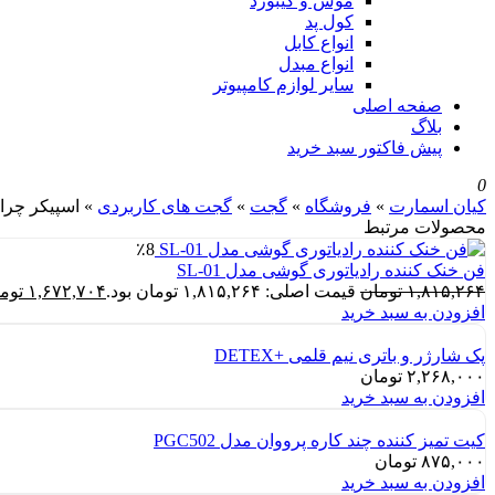
موس و کیبورد
کول پد
انواع کابل
انواع مبدل
سایر لوازم کامپیوتر
صفحه اصلی
بلاگ
پیش فاکتور سبد خرید
0
کیان اسمارت
»
فروشگاه
»
گجت
»
گجت های کاربردی
»
اسپیکر چراغ‌
محصولات مرتبط
٪8
فن خنک کننده رادیاتوری گوشی مدل SL-01
۱,۸۱۵,۲۶۴
تومان
قیمت اصلی: ۱,۸۱۵,۲۶۴ تومان بود.
۱,۶۷۲,۷۰۴
توم
افزودن به سبد خرید
پک شارژر و باتری نیم قلمی +DETEX
۲,۲۶۸,۰۰۰
تومان
افزودن به سبد خرید
کیت تمیز کننده چند کاره پرووان مدل PGC502
۸۷۵,۰۰۰
تومان
افزودن به سبد خرید