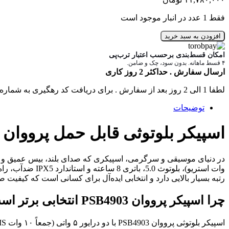
فقط 1 عدد در انبار موجود است
افزودن به سبد خرید
امکان قسط‌بندی برحسب اعتبار ترب‌پی
۴ قسط ماهانه. بدون سود، چک و ضامن.
ارسال سفارش . حداکثر 2 روز کاری
لطفا 1 الی 2 روز بعد از سفارش . برای دریافت کد رهگیری به شماره تماس های سایت زنگ بزنید .
توضیحات
اسپیکر بلوتوثی قابل حمل پرووان PSB4903: صدای 10 وات استریو با 8 ساعت شارژدهی
در دنیای موسیقی و سرگرمی، اسپیکری که صدای بلند، بیس عمیق و 
وات استریو)، بل
رتبه بسیار بالایی دارد و انتخابی ایده‌آل برای کسانی است که کیفیت صد
چرا اسپیکر پرووان PSB4903 انتخابی برتر است؟