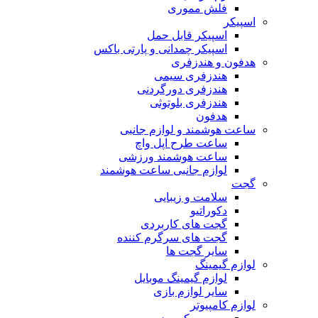
فلش مموری
اسپیکر
اسپیکر قابل حمل
اسپیکر چمدانی و پارتی باکس
هدفون و هندزفری
هندزفری سیمی
هندزفری دورگردنی
هندزفری بلوتوثی
هدفون
ساعت هوشمند و لوازم جانبی
ساعت طرح اپل واچ
ساعت هوشمند ورزشی
لوازم جانبی ساعت هوشمند
گجت
سلامت و زیبایی
دکوراتیو
گجت های کاربردی
گجت های سرگرم کننده
سایر گجت ها
لوازم گیمینگ
لوازم گیمینگ موبایل
سایر لوازم بازی
لوازم کامپیوتر