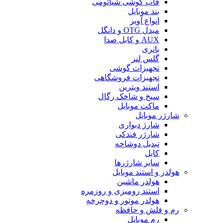
قاب گوشی شیائومی
بند موبایل
انواع آویز
مبدل OTG و دانگل
AUX و کابل صدا
باتری
گلس لنز
تجهیزات گوشی
تجهیزات فروشگاهی
استند ویترین
سیخ و شاخک رگال
ماکت موبایل
شارژر موبایل
شارژ دیواری
شارژر فندکی
تبدیل دوشاخه
کابل
سایر شارژرها
هولدر و استند موبایل
هولدر ماشین
استند رومیزی و روزمره
هولدر موتور و دوچرخه
رم و فلش و حافظه
رم موبایل