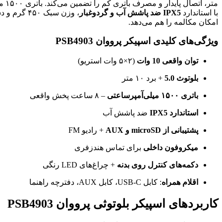
متر، اتصال پایدار و مصرف باتری کم را تضمین می‌کند. باتری ۱۵۰۰ میلی‌آمپرساعتی، تا
با استاندارد
IPX5 ضد پاشش آب و گردوغبار
، وزن سبک
امکان مکالمه را هم می‌دهد.
ویژگی‌های کلیدی اسپیکر پرووان PSB4903
توان واقعی 10 وات
(۲×۵ وات استریو)
بلوتوث 5.0
+ برد ۱۰ متر
باتری ۱۵۰۰ میلی‌آمپرساعتی
– ۸ ساعت پخش واقعی
استاندارد IPX5
ضد پاشش آب
پشتیبانی از microSD و AUX
+ رادیو FM
میکروفون داخلی
برای تماس هندزفری
دکمه‌های کنترل روی بدنه
+ چراغ‌های LED رنگی
اقلام همراه
: کابل USB-C، کابل AUX، دفترچه راهنما
کاربردهای اسپیکر بلوتوثی پرووان PSB4903