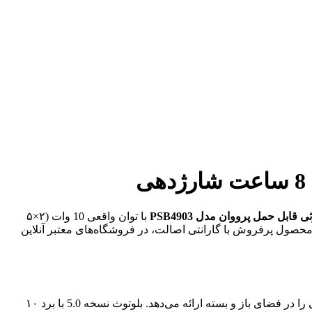
 قابل حمل پرووان مدل PSB4903
با توان واقعی 10 وات (۲×۵
روزمره ارائه می‌دهد. این محصول پرفروش با گارانتی اصالت، در فروشگاه‌های معتبر آنلاین
اسپیکر بلوتوثی پرووان PSB4903 با دو درایور ۵ واتی (جمعاً ۱۰ وات RMS واقعی) و فناوری استریو، صدایی شفاف، بیس عمیق و تفکیک عالی را در فضای باز و بسته ارائه می‌دهد. بلوتوث نسخه 5.0 با برد ۱۰