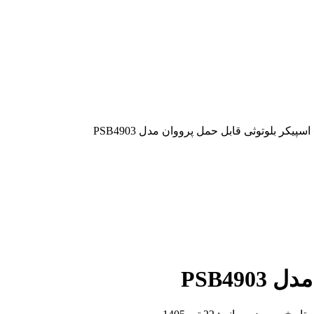
اسپیکر بلوتوثی قابل حمل پرووان مدل PSB4903
PSB49