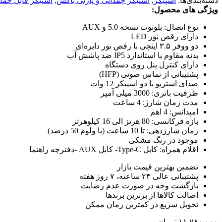
دسته‌بندی‌ها:
اسپیکر
,
اسپیکر چمدانی و پارتی باکس
,
اسپیکر قابل حمل
ویژگی های محصول:
نوع اتصال: بلوتوث نسخه 5.0 و AUX
دارای رقص نور LED
دو ووفر ۳.۵ اینچی با رقص نور دایره‌ای
بدنه مقاوم با استاندارد IP5 ضد پاشش آب
دارای کنترل پنل روی دستگاه
پشتیبانی از تماس صوتی (HFP)
صدای استریو با دو اسپیکر 12 وات
ظرفیت باتری: 3000 میلی آمپر
مدت زمان شارژ: 4 ساعت
امپدانس: 4 اهم
بازه فرکانسی: 80 هرتز الی 16 کیلوهرتز
زمان شارژدهی: تا 10 ساعت (با ولوم 50 درصد)
موجود در رنگ مشکی
اقلام همراه: کابل Type-C- کابل AUX -دفترچه راهنما
تضمین بهترین قیمت بازار
پشتیبانی عالی ۲۴ ساعته، ۷ روز هفته
بازگشت وجه در صورت عدم رضایت
اصالت کالاها از برترین برندها
تحویل سریع در کمترین زمان ممکن
۱۱,۷۸۰,۰۰۰
تومان