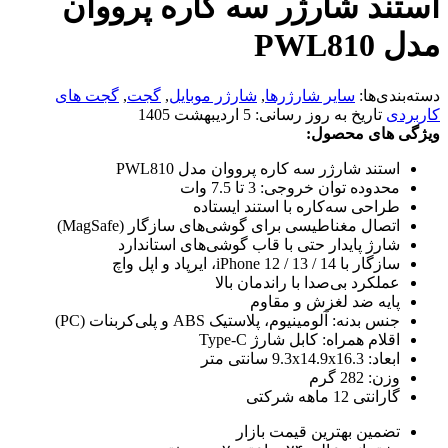
استند شارژر سه کاره پرووان
مدل PWL810
دسته‌بندی‌ها:
سایر شارژرها
,
شارژر موبایل
,
گجت
,
گجت های
کاربردی
تاریخ به روز رسانی:
5 اردیبهشت 1405
ویژگی های محصول:
استند شارژر سه کاره پرووان مدل PWL810
محدوده توان خروجی: 3 تا 7.5 وات
طراحی سه‌کاره با استند ایستاده
اتصال مغناطیسی برای گوشی‌های سازگار (MagSafe)
شارژ پایدار حتی با قاب گوشی‌های استاندارد
سازگار با iPhone 12 / 13 / 14، ایرپاد و اپل واچ
عملکرد بی‌صدا با راندمان بالا
پایه ضد لغزش و مقاوم
جنس بدنه: آلومینیوم، پلاستیک ABS و پلی‌کربنات (PC)
اقلام همراه: کابل شارژ Type-C
ابعاد: 9.3x14.9x16.3 سانتی متر
وزن: 282 گرم
گارانتی 12 ماهه شرکتی
تضمین بهترین قیمت بازار