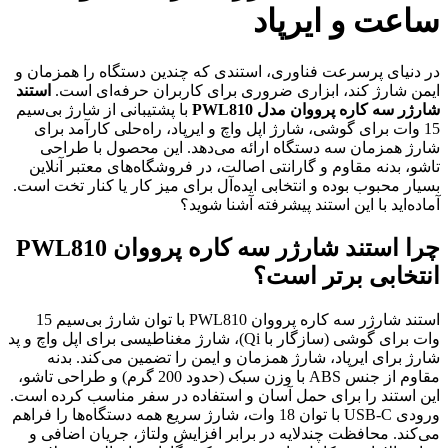
ساعت و ایرپاد
در دنیای پرسرعت فناوری، استندی که چندین دستگاه را همزمان و
ایمن شارژ کند، ابزاری ضروری برای کاربران حرفه‌ای است.
استند
شارژر سه کاره پرووان مدل PWL810
با پشتیبانی از شارژ بی‌سیم
15 وات برای گوشی، شارژ اپل واچ و ایرپاد، راه‌حلی کارآمد برای
شارژ همزمان سه دستگاه ارائه می‌دهد. این محصول با طراحی
تاشو، بدنه مقاوم و گارانتی اصالت، در فروشگاه‌های معتبر آنلاین
بسیار محبوب بوده و انتخابی ایده‌آل برای میز کار یا کنار تخت است.
آماده‌اید با این استند پیشرفته آشنا شوید؟
چرا استند شارژر سه کاره پرووان PWL810
انتخابی برتر است؟
استند شارژر سه کاره پرووان PWL810 با توان شارژ بی‌سیم 15
وات برای گوشی (سازگار با Qi)، شارژ مغناطیسی برای اپل واچ و پد
شارژ برای ایرپاد، شارژ همزمان و ایمن را تضمین می‌کند. بدنه
مقاوم از جنس ABS با وزن سبک (حدود 200 گرم) و طراحی تاشو،
این استند را برای حمل آسان و استفاده در سفر مناسب کرده است.
ورودی USB-C با توان 18 وات، شارژ سریع همه دستگاه‌ها را فراهم
می‌کند. محافظت چندلایه در برابر افزایش ولتاژ، جریان اضافی و