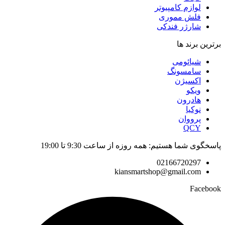
لوازم کامپیوتر
فلش مموری
شارژر فندکی
برترین برند ها
شیائومی
سامسونگ
اکسیژن
ویکو
هادرون
نوکیا
پرووان
QCY
پاسخگوی شما هستیم: همه روزه از ساعت 9:30 تا 19:00
02166720297
kiansmartshop@gmail.com
Facebook