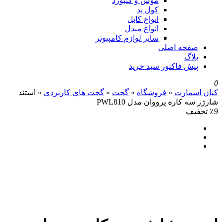
موس و کیبورد
کول پد
انواع کابل
انواع مبدل
سایر لوازم کامپیوتر
صفحه اصلی
بلاگ
پیش فاکتور سبد خرید
0
کیان اسمارت
»
فروشگاه
»
گجت
»
گجت های کاربردی
»
استند
شارژر سه کاره پرووان مدل PWL810
٪9 تخفیف