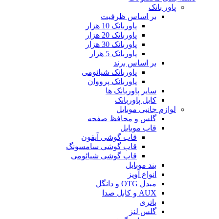
پاور بانک
بر اساس ظرفیت
پاوربانک 10 هزار
پاوربانک 20 هزار
پاوربانک 30 هزار
پاوربانک 5 هزار
بر اساس برند
پاوربانک شیائومی
پاوربانک پرووان
سایر پاوربانک ها
کابل پاوربانک
لوازم جانبی موبایل
گلس و محافظ صفحه
قاب موبایل
قاب گوشی آیفون
قاب گوشی سامسونگ
قاب گوشی شیائومی
بند موبایل
انواع آویز
مبدل OTG و دانگل
AUX و کابل صدا
باتری
گلس لنز