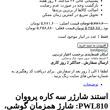
پشتیبانی عالی ۲۴ ساعته، ۷ روز هفته
بازگشت وجه در صورت عدم رضایت
اصالت کالاها از برترین برندها
تحویل سریع در کمترین زمان ممکن
۵,۷۸۱,۶۰۰
تومان
قیمت اصلی: ۵,۷۸۱,۶۰۰ تومان
بود.
۵,۲۵۸,۸۸۰
تومان
قیمت فعلی: ۵,۲۵۸,۸۸۰ تومان.
فقط 1 عدد در انبار موجود است
افزودن به سبد خرید
امکان قسط‌بندی برحسب اعتبار ترب‌پی
۴ قسط ماهانه. بدون سود، چک و ضامن.
ارسال سفارش . حداکثر 2 روز کاری
لطفا 1 الی 2 روز بعد از سفارش . برای دریافت کد رهگیری به
شماره تماس های سایت زنگ بزنید .
توضیحات
استند شارژر سه کاره پرووان
PWL810: شارژ همزمان گوشی،