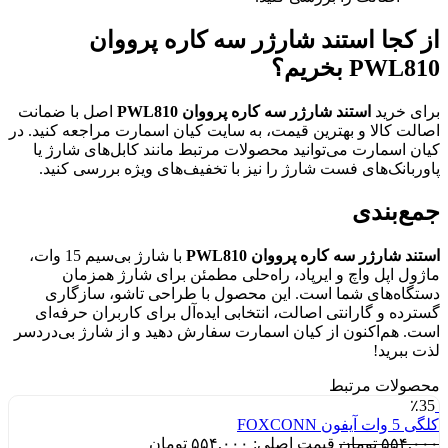
از کجا استند شارژر سه کاره پرووان
PWL810 بخریم؟
برای خرید
استند شارژر سه کاره پرووان PWL810
اصل با ضمانت
اصالت کالا و بهترین قیمت، به سایت کیان اسمارت مراجعه کنید. در
کیان اسمارت می‌توانید محصولات مرتبط مانند کابل‌های شارژ یا
پاوربانک‌های فست شارژ را نیز با تخفیف‌های ویژه بررسی کنید.
جمع‌بندی
استند شارژر سه کاره پرووان PWL810
با شارژ بی‌سیم 15 وات،
ماژول اپل واچ و ایرپاد، راه‌حلی مطمئن برای شارژ همزمان
دستگاه‌های شما است. این محصول با طراحی تاشو، سازگاری
گسترده و گارانتی اصالت، انتخابی ایده‌آل برای کاربران حرفه‌ای
است. هم‌اکنون از کیان اسمارت سفارش دهید و از شارژ بی‌دردسر
لذت ببرید!
محصولات مرتبط
٪35
کلگی 5 وات آیفون FOXCONN
۵۵۴,۰۰۰
تومان
قیمت اصلی: ۵۵۴,۰۰۰ تومان