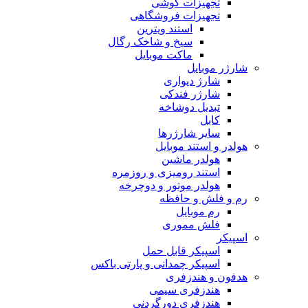
تجهیزات گوشی
تجهیزات فروشگاهی
استند ویترین
سیخ و شاخک رگال
ماکت موبایل
شارژر موبایل
شارژ دیواری
شارژر فندکی
تبدیل دوشاخه
کابل
سایر شارژرها
هولدر و استند موبایل
هولدر ماشین
استند رومیزی و روزمره
هولدر موتور و دوچرخه
رم و فلش و حافظه
رم موبایل
فلش مموری
اسپیکر
اسپیکر قابل حمل
اسپیکر چمدانی و پارتی باکس
هدفون و هندزفری
هندزفری سیمی
هندزفری دورگردنی