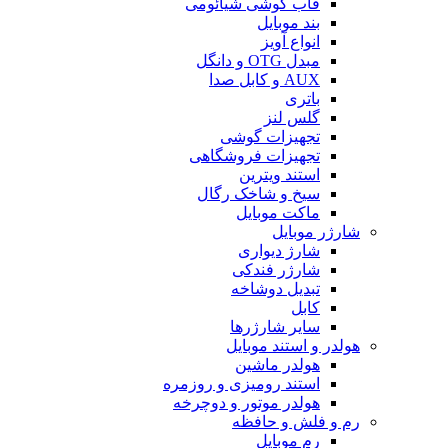
قاب گوشی شیائومی
بند موبایل
انواع آویز
مبدل OTG و دانگل
AUX و کابل صدا
باتری
گلس لنز
تجهیزات گوشی
تجهیزات فروشگاهی
استند ویترین
سیخ و شاخک رگال
ماکت موبایل
شارژر موبایل
شارژ دیواری
شارژر فندکی
تبدیل دوشاخه
کابل
سایر شارژرها
هولدر و استند موبایل
هولدر ماشین
استند رومیزی و روزمره
هولدر موتور و دوچرخه
رم و فلش و حافظه
رم موبایل