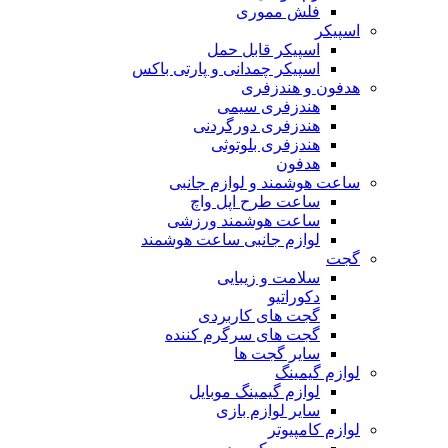
فلش مموری
اسپیکر
اسپیکر قابل حمل
اسپیکر چمدانی و پارتی باکس
هدفون و هندزفری
هندزفری سیمی
هندزفری دورگردنی
هندزفری بلوتوثی
هدفون
ساعت هوشمند و لوازم جانبی
ساعت طرح اپل واچ
ساعت هوشمند ورزشی
لوازم جانبی ساعت هوشمند
گجت
سلامت و زیبایی
دکوراتیو
گجت های کاربردی
گجت های سرگرم کننده
سایر گجت ها
لوازم گیمینگ
لوازم گیمینگ موبایل
سایر لوازم بازی
لوازم کامپیوتر